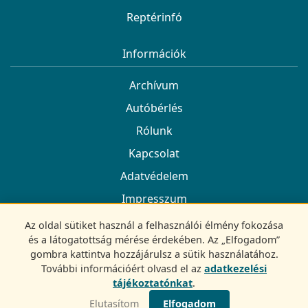
Reptérinfó
Információk
Archívum
Autóbérlés
Rólunk
Kapcsolat
Adatvédelem
Impresszum
Az oldal sütiket használ a felhasználói élmény fokozása
Kövess minket
és a látogatottság mérése érdekében. Az „Elfogadom”
gombra kattintva hozzájárulsz a sütik használatához.
Facebook
További információért olvasd el az
adatkezelési
tájékoztatónkat
.
© 2022-2026 UtazóGuru.hu
Elutasítom
Elfogadom