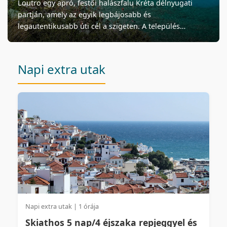
Loutro egy apró, festői halászfalu Kréta délnyugati
partján, amely az egyik legbájosabb és
legautentikusabb úti cél a szigeten. A település
különlegessége, hogy autóval nem lehet
megközelíteni, csak hajóval vagy gyalogosan érhető el,
így megőrizte eredeti, érintetlen báját. Az érintetlen
Napi extra utak
természeti környezet, a fehérre meszelt házak és a
kristálytiszta, kék tenger látványa minden látogatót
lenyűgöz.
Napi extra utak | 1 órája
Skiathos 5 nap/4 éjszaka repjeggyel és