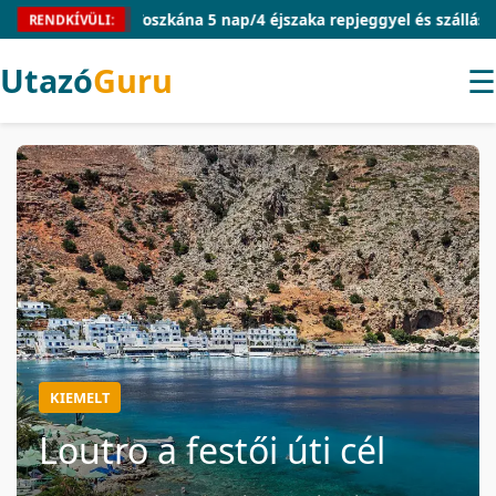
Toszkána 5 nap/4 éjszaka repjeggyel és szállással 59.09
RENDKÍVÜLI:
Utazó
Guru
☰
KIEMELT
Loutro a festői úti cél