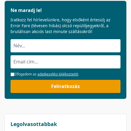
Ne maradj le!
Iratkozz fel hírlevelünkre, hogy elsőként értesülj az
Error Fare (tévesen hibás) olcsó repülőjegyekről, a
brutálisan akciós last minute szállásokról!
Elfogadom az
adatkezelési tájékoztatót
.
Feliratkozás
Legolvasottabbak