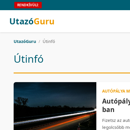
RENDKÍVÜLI:
Utazó
Guru
UtazóGuru
/
Útinfó
Útinfó
AUTÓPÁLYA M
Autópál
ban
Fizetsz az au
legolcsóbb m