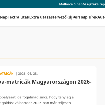
Mallorca 5 nap/4 éjszaka repjeggyel és s
Napi extra utak
Extra utazástervező (új)
AirHelp
Hírek
Aut
ATRICÁK
| 2026. 04. 23.
ya‑matricák Magyarországon 2026-
tópályáért, de fogalmad sincs, hogy tényleg a
egoldást választod? 2026-ban már teljesen