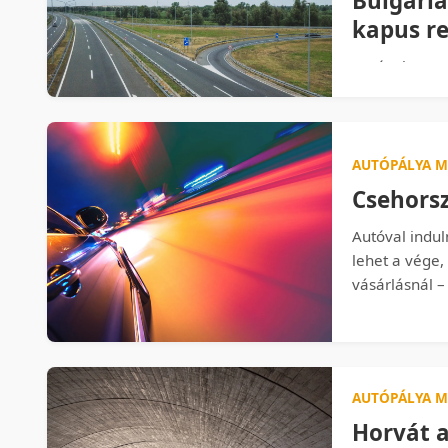
Bulgáriá
kapus re
Autóval menn
Szerbián át t
Megmutatjuk,
autópályáin 
érdemes fizet
AUTÓPÁLYA M
Csehorsz
Autóval indul
lehet a vége,
vásárlásnál –
automatikusa
egyetlen elgé
matricádat, é
előzetes kére
AUTÓPÁLYA M
Horvát a