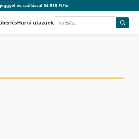
zállással 54.910 Ft/fő
óbérlés
Hurrá utazunk