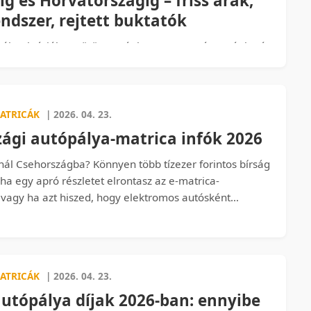
ig és Horvátországig – friss árak,
ndszer, rejtett buktatók
él Bulgáriába, Görögországba vagy Horvátországba és
ervezel? Ne indulj el addig, amíg ezt el nem olvastad!
 mennyibe kerül valójában az átutazás Szerbia
2024-ben, hogyan működik a kapus rendszer, mivel
ni, és hol bukhatod el a legtöbb pénzt feleslegesen.
ATRICÁK
| 2026. 04. 23.
ági autópálya-matrica infók 2026
nál Csehországba? Könnyen több tízezer forintos bírság
 ha egy apró részletet elrontasz az e-matrica-
 vagy ha azt hiszed, hogy elektromos autósként
n ingyen hajthatsz az autópályán. Tudtad, hogy már
pelt rendszám is teljesen érvénytelenítheti a
s hogy a külföldi villanyautók díjmentessége külön,
lemhez kötött? Olvass tovább, mielőtt átléped a határt!
ATRICÁK
| 2026. 04. 23.
utópálya díjak 2026-ban: ennyibe