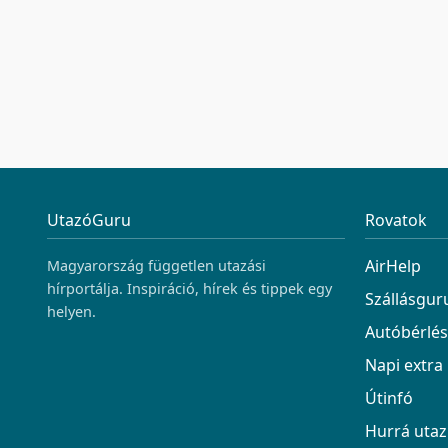
hogyan számol
Isztriára, ho
hibákért fize
tovább, mielő
árából megsp
UtazóGuru
Rovatok
AirHelp
Magyarország független utazási
hírportálja. Inspiráció, hírek és tippek egy
Szállásgur
helyen.
Autóbérlés
Napi extra
Útinfó
Hurrá uta