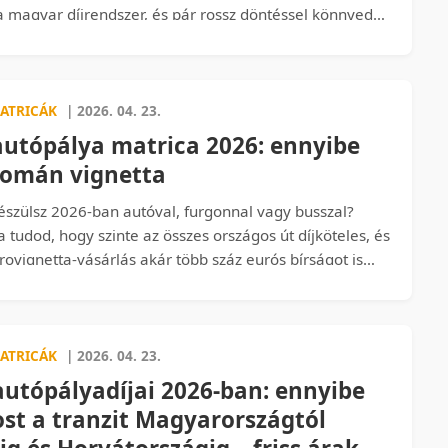
a magyar díjrendszer, és pár rossz döntéssel könnyedén
bhatsz ki az ablakon – vagy épp megspórolhatod őket.
r elég egy 5 550 Ft-os egynapos matrica, mikor
 2 500 Ft-os BAZ-vármegyei, és mikor éri meg az éves
et. Olvass tovább, mielőtt legközelebb felhajtasz a
ATRICÁK
| 2026. 04. 23.
ályára.
utópálya matrica 2026: ennyibe
román vignetta
szülsz 2026-ban autóval, furgonnal vagy busszal?
a tudod, hogy szinte az összes országos út díjköteles, és
 rovignetta-vásárlás akár több száz eurós bírságot is
rcső alá veszük, hogy mennyibe kerül a román
rica 2026-ban, milyen trükkökkel húzhatnak le a
hogyan válaszd ki azt a vignettát, amivel a lehető
 fizeted, persze teljesen szabályosan.
ATRICÁK
| 2026. 04. 23.
autópályadíjai 2026-ban: ennyibe
st a tranzit Magyarországtól