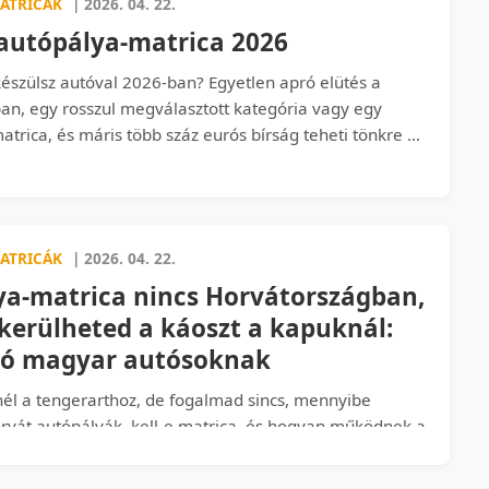
ATRICÁK
| 2026. 04. 22.
az a bizonyos 18 napos várakozás), mit csinál a GO-Box,
autópálya-matrica 2026
ért vágnak hozzád akár 3000 eurós büntetést – hogy te
 minőségén lepődj meg, ne a számlán.
észülsz autóval 2026-ban? Egyetlen apró elütés a
n, egy rosszul megválasztott kategória vagy egy
matrica, és máris több száz eurós bírság teheti tönkre a
áadásul úgy, hogy közben azt hitted, mindent jól
tatjuk, hogyan működik valójában a szlovén e-matrica-
en rejtett buktatókra kell figyelned, és melyik matricát
ztanod, hogy nyugodtan szelj át az országon a tenger
ATRICÁK
| 2026. 04. 22.
 felé – büntetés nélkül.
ya-matrica nincs Horvátországban,
lkerülheted a káoszt a kapuknál:
ó magyar autósoknak
él a tengerarthoz, de fogalmad sincs, mennyibe
rvát autópályák, kell-e matrica, és hogyan működnek a
fizetőkapunál érjen a meglepetés! Cikkünkben
ért NEM kell klasszikus matrica Horvátországban,