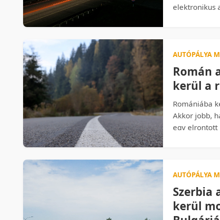
elektronikus 
ezreseket do
Kiderül, miko
verhetetlen a
országos bérl
AUTÓPÁLYA M
magyar autóp
Román a
kerül a 
Romániába ké
Akkor jobb, h
egy elrontott
jelenthet. Gó
autópálya mat
határnál, és 
legkevesebbet
AUTÓPÁLYA M
Szerbia 
kerül mo