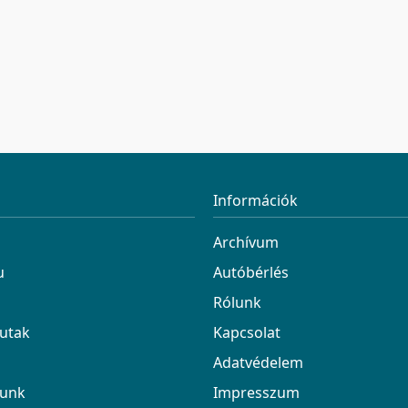
j előre autópályadíjat Zágrábig, Splitig vagy az
gyan spórolhatsz ENC-vel akár tízezreket, és milyen
tnek súlyos bírságokat a magyar autósok. Olvass
tt elindulsz, mert könnyen lehet, hogy már az odaút
órolsz egy vacsorát a tengerparton.
Információk
Archívum
u
Autóbérlés
Rólunk
 utak
Kapcsolat
Adatvédelem
zunk
Impresszum