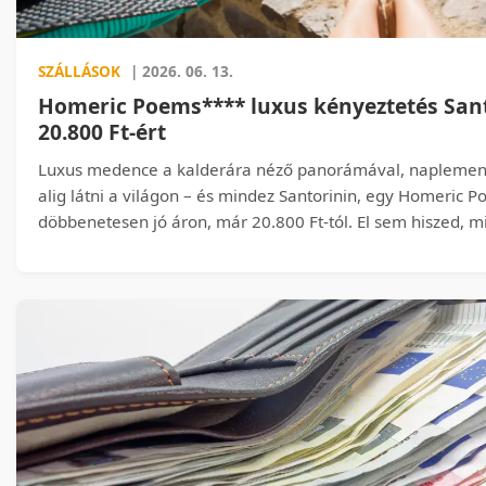
SZÁLLÁSOK
| 2026. 06. 13.
Homeric Poems**** luxus kényeztetés Sant
20.800 Ft-ért
Luxus medence a kalderára néző panorámával, naplement
alig látni a világon – és mindez Santorinin, egy Homeric 
döbbenetesen jó áron, már 20.800 Ft-tól. El sem hiszed, m
bele ebbe az összegbe… kattints, mielőtt elviszik előled a