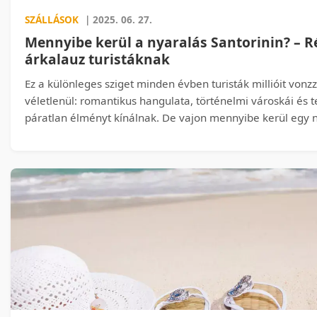
SZÁLLÁSOK
| 2025. 06. 27.
Mennyibe kerül a nyaralás Santorinin? – R
árkalauz turistáknak
Ez a különleges sziget minden évben turisták millióit vonz
véletlenül: romantikus hangulata, történelmi városkái és t
páratlan élményt kínálnak. De vajon mennyibe kerül egy n
Mennyit érdemes félretenni, ha valaki 5-7 napra látogatn
egyértelmű, mert Santorini lehet luxuscélpont, de egy kis 
költséghatékony utazás is lehet. Ebben a cikkben részlete
szállás-, élelmiszer-, közlekedés- és éttermi árakat, hogy 
bele az utazásba.