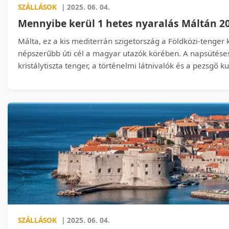
SZÁLLÁSOK
| 2025. 06. 04.
Mennyibe kerül 1 hetes nyaralás Máltán 2
Málta, ez a kis mediterrán szigetország a Földközi-tenger
népszerűbb úti cél a magyar utazók körében. A napsütéses
kristálytiszta tenger, a történelmi látnivalók és a pezsgő ku
teszi a helyet a párok, baráti társaságok és családok szá
Ráadásul Málta kompakt mérete miatt autóbérlés nélkül is 
kiváló választás lehet azok számára, akik szeretnének sok
szeretnének sokat utazni a szigeten belül. De vajon menn
fő számára egy kellemes, 7 éjszakás nyaralás során? Cikk
költségvetést készítettünk a 2025-ös nyári szezon aktuális 
figyelembe véve az utazás, szállás, étkezés, programok, s
közlekedés és egyéb kiadások költségeit.
SZÁLLÁSOK
| 2025. 06. 04.