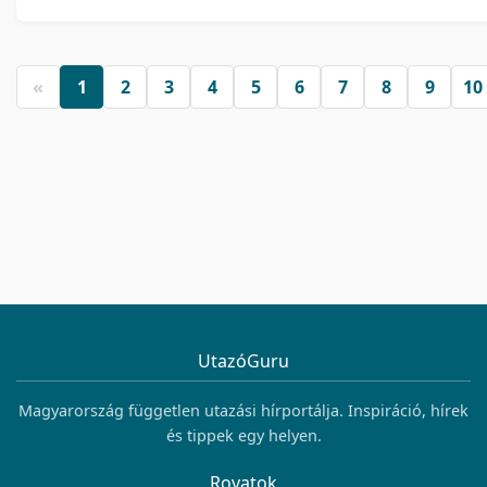
«
1
2
3
4
5
6
7
8
9
10
UtazóGuru
Magyarország független utazási hírportálja. Inspiráció, hírek
és tippek egy helyen.
Rovatok