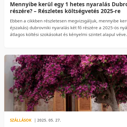
Mennyibe kerül egy 1 hetes nyaralás Dubr
részére? – Részletes költségvetés 2025-re
Ebben a cikkben részletesen megvizsgáljuk, mennyibe ker
éjszakás) dubrovniki nyaralás két fő részére a 2025-ös ny
átlagos költési szokásokat és kényelmi szintet alapul véve
figyelembe vesszük az utazást, szállást, étkezést, program
strandhasználatot, valamint a váratlan kiadásokat is.
SZÁLLÁSOK
| 2025. 05. 27.