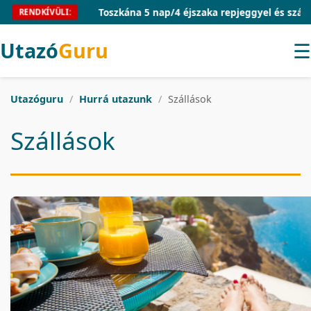
Toszkána 5 nap/4 éjszaka repjeggyel és szállással 5
RENDKÍVÜLI:
Utazó
Guru
☰
Utazóguru
/
Hurrá utazunk
/
Szállások
Szállások