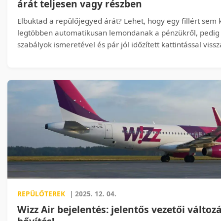
árát teljesen vagy részben
Elbuktad a repülőjegyed árát? Lehet, hogy egy fillért sem k
legtöbben automatikusan lemondanak a pénzükről, pedig 
szabályok ismeretével és pár jól időzített kattintással vis
árát – vagy akár teljes egészében jóváíratod egy későbbi 
Megmutatjuk, hogyan kaphatsz pénzt a „nem visszatéríthető
nem árulnak el a fapadosok, és mikor érdemes azonnal le
menetrendváltozásra, mert szó szerint százezreket jelenth
REPÜLŐTEREK
| 2025. 12. 04.
Wizz Air bejelentés: jelentős vezetői válto