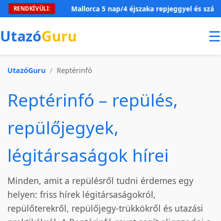
Mallorca 5 nap/4 éjszaka repjeggyel és szállással 54
RENDKÍVÜLI:
Utazó
Guru
☰
UtazóGuru
/
Reptérinfó
Reptérinfó – repülés,
repülőjegyek,
légitársaságok hírei
Minden, amit a repülésről tudni érdemes egy
helyen: friss hírek légitársaságokról,
repülőterekről, repülőjegy-trükkökről és utazási