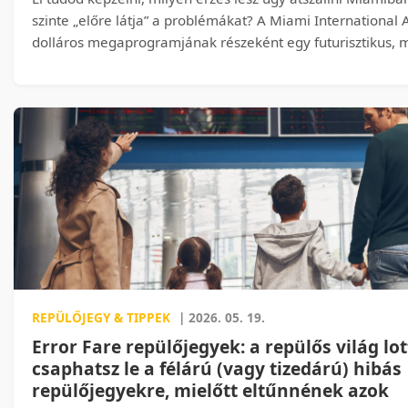
szinte „előre látja” a problémákat? A Miami International A
dolláros megaprogramjának részeként egy futurisztikus, 
intelligenciával támogatott irányítóközpont épül, amely val
kifutókat, a terminálokat és még a hurrikánokat is – mind
kevesebb legyen a várakozás, a káosz és a stressz. Kattint
hogyan változtatja meg ez az ultramodern „digitális torony
Miamiban.
REPÜLŐJEGY & TIPPEK
| 2026. 05. 19.
Error Fare repülőjegyek: a repülős világ lot
csaphatsz le a félárú (vagy tizedárú) hibás
repülőjegyekre, mielőtt eltűnnének azok