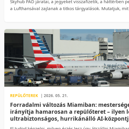
Skyhub PAD járatai, a jegyeket visszafizetik, a háttérben p
a Lufthansával zajlanak a titkos tárgyalások. Mutatjuk, mit 
dunántúli utazóknak, és mikor jöhet vissza a régóta várt lé
REPÜLŐTEREK
| 2026. 05. 21.
Forradalmi változás Miamiban: mesterséges
irányítja hamarosan a repülőteret – ilyen l
ultrabiztonságos, hurrikánálló AI-központ
El tudod képzelni, milyen érzés lesz úgy átszállni Miamiba