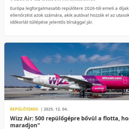
Európa legforgalmasabb repülőtere 2026-tól emeli a díjakat
ellenőrzést azok számára, akik autóval hozzák el az utaso
időkorlát túllépése jelentős bírsággal jár.
REPÜLŐTEREK
| 2025. 12. 04.
Wizz Air: 500 repülőgépre bővül a flotta, h
maradjon"