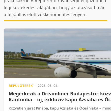
praktikákról. A Reptérinfó rovat segít eligazodni a
légi közlekedés világában, hogy az utazásod már
a felszállás előtt zökkenőmentes legyen.
REPÜLŐTEREK
| 2026. 06. 04.
Megérkezik a Dreamliner Budapestre: közve
Kantonba – új, exkluzív kapu Ázsiába és Ó
Közvetlen járat Kínába, kapu Ázsiába és Óceániába – min