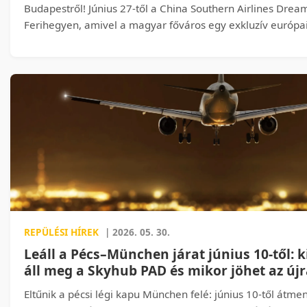
Budapestről! Június 27-től a China Southern Airlines Dreaml
Ferihegyen, amivel a magyar főváros egy exkluzív európai
Mit jelent ez az üzleti utasoknak, a hátizsákos felfedezők
– és miért lehet sorsfordító ez a járat Magyarország légi
Kiderül, miért nyílik most valóban új korszak a budapesti 
REPÜLÉSI HÍREK
| 2026. 05. 30.
Leáll a Pécs–München járat június 10-től: k
áll meg a Skyhub PAD és mikor jöhet az újr
Eltűnik a pécsi légi kapu München felé: június 10-től átmen