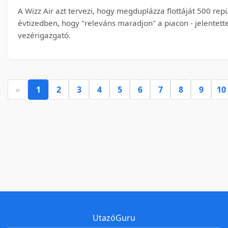
A Wizz Air azt tervezi, hogy megduplázza flottáját 500 re
évtizedben, hogy "releváns maradjon" a piacon - jelentette
vezérigazgató.
«
1
2
3
4
5
6
7
8
9
10
UtazóGuru