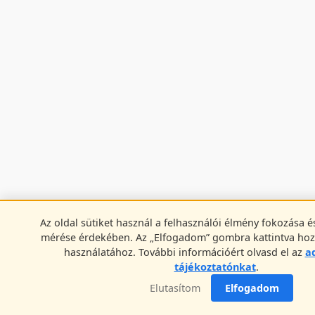
Az oldal sütiket használ a felhasználói élmény fokozása é
mérése érdekében. Az „Elfogadom” gombra kattintva hozz
használatához. További információért olvasd el az
a
tájékoztatónkat
.
Elutasítom
Elfogadom