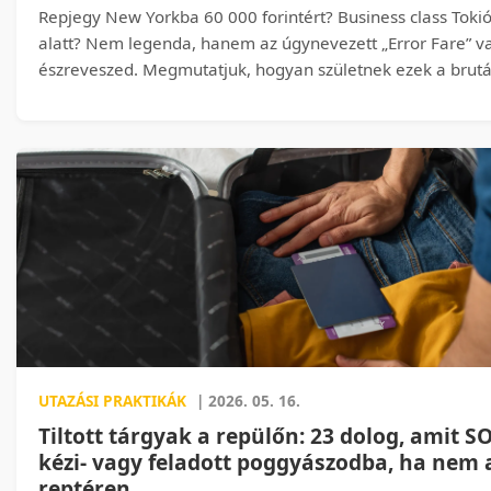
Repjegy New Yorkba 60 000 forintért? Business class Tok
alatt? Nem legenda, hanem az úgynevezett „Error Fare” v
észreveszed. Megmutatjuk, hogyan születnek ezek a brutál
jegyek, hol lehet őket kiszúrni, mire kell figyelned, hogy ne
hozunk konkrét, megtörtént példákat is, amelyekről a leg
irigykedve olvasnak a fórumokon.
UTAZÁSI PRAKTIKÁK
| 2026. 05. 16.
Tiltott tárgyak a repülőn: 23 dolog, amit S
kézi- vagy feladott poggyászodba, ha nem a
reptéren