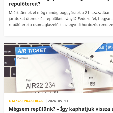
repülőtereit?
Miért tűnnek el még mindig poggyászok a 21. században,
járatokat ütemez és repülőket irányít? Fedezd fel, hogyan a
repülőterei a csomagkezelést: az egyedi hordozós rendsze
poggyásztárolástól kezdve a gépi látáson és „poggyász-bi
szinte tévedhetetlen azonosításig. Kiderül, hogyan teszi az
automatizált működés nemcsak gyorsabbá és olcsóbbá, h
kiszámíthatóbbá és utas‑barátabbá a poggyász útját – a fe
egészen a szalagnál való találkozásig.
UTAZÁSI PRAKTIKÁK
| 2026. 05. 13.
Mégsem repülünk? – Így kaphatjuk vissza 