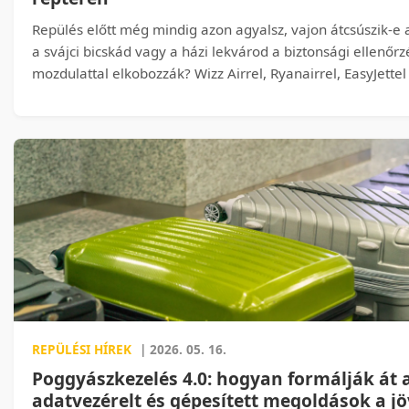
Repülés előtt még mindig azon agyalsz, vajon átcsúszik-e
a svájci bicskád vagy a házi lekvárod a biztonsági ellenőr
mozdulattal elkobozzák? Wizz Airrel, Ryanairrel, EasyJette
Lufthansával készülsz utazni, de teljes káosz, hogy ponto
és mennyiben vihetsz fel a fedélzetre? Ebben az útmutat
kiderül, milyen hétköznapi dolgokért fizethetsz drága ára
vagy elég óvatos és mit csomagolj máshova, ha nem akar
végezze a fél fürdőszobád és a fél konyhád.
REPÜLÉSI HÍREK
| 2026. 05. 16.
Poggyászkezelés 4.0: hogyan formálják át a
adatvezérelt és gépesített megoldások a j