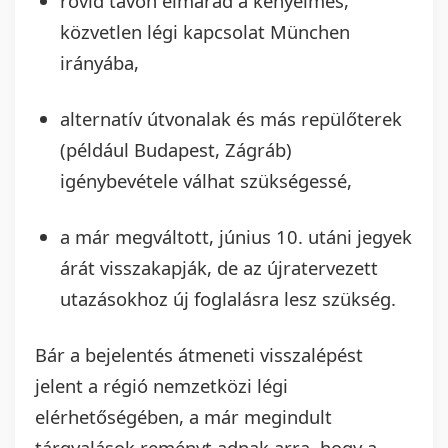
rövid távon elmarad a kényelmes,
közvetlen légi kapcsolat München
irányába,
alternatív útvonalak és más repülőterek
(például Budapest, Zágráb)
igénybevétele válhat szükségessé,
a már megváltott, június 10. utáni jegyek
árát visszakapják, de az újratervezett
utazásokhoz új foglalásra lesz szükség.
Bár a bejelentés átmeneti visszalépést
jelent a régió nemzetközi légi
elérhetőségében, a már megindult
tárgyalások reményt adnak arra, hogy a