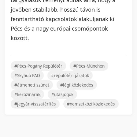
jövőben stabilabb, hosszú távon is
fenntartható kapcsolatok alakuljanak ki
Pécs és a nagy európai csomópontok
között.
#Pécs-Pogány Repülőtér
#Pécs-München
#Skyhub PAD
#repülőtéri járatok
#átmeneti szünet
#légi közlekedés
#kerozinárak
#utasjogok
#jegyár-visszatérítés
#nemzetközi közlekedés