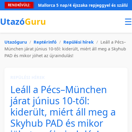
Mallorca 5 nap/4 éjszaka repjeggyel és szállással 5
RENDKÍVÜLI:
Utazó
Guru
☰
Utazóguru
/
Reptérinfó
/
Repülési hírek
/
Leáll a Pécs–
München járat június 10-től: kiderült, miért áll meg a Skyhub
PAD és mikor jöhet az újraindulás!
REPÜLÉSI HÍREK
Leáll a Pécs–München
járat június 10-től:
kiderült, miért áll meg a
Skyhub PAD és mikor