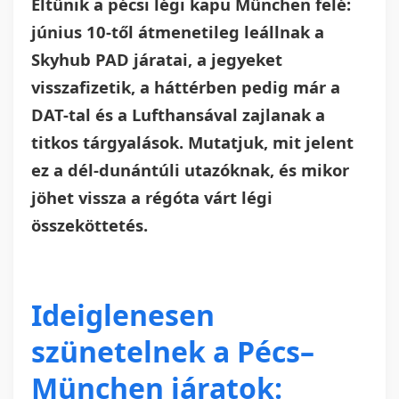
Eltűnik a pécsi légi kapu München felé:
június 10-től átmenetileg leállnak a
Skyhub PAD járatai, a jegyeket
visszafizetik, a háttérben pedig már a
DAT-tal és a Lufthansával zajlanak a
titkos tárgyalások. Mutatjuk, mit jelent
ez a dél-dunántúli utazóknak, és mikor
jöhet vissza a régóta várt légi
összeköttetés.
Ideiglenesen
szünetelnek a Pécs–
München járatok: