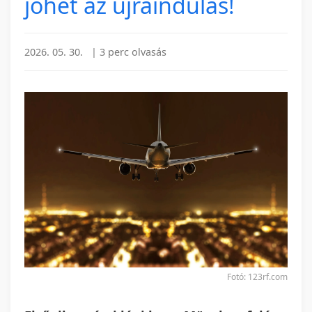
jöhet az újraindulás!
2026. 05. 30.
|
3 perc olvasás
Fotó: 123rf.com