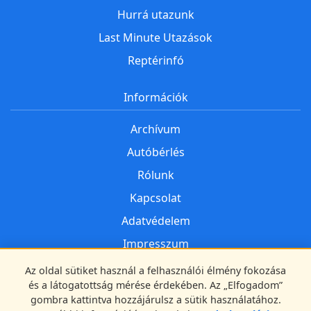
Hurrá utazunk
Last Minute Utazások
Reptérinfó
Információk
Archívum
Autóbérlés
Rólunk
Kapcsolat
Adatvédelem
Impresszum
Az oldal sütiket használ a felhasználói élmény fokozása
Kövess minket
és a látogatottság mérése érdekében. Az „Elfogadom”
gombra kattintva hozzájárulsz a sütik használatához.