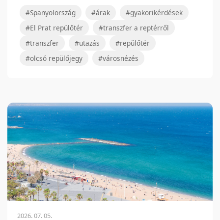
#Spanyolország
#árak
#gyakorikérdések
#El Prat repülőtér
#transzfer a reptérről
#transzfer
#utazás
#repülőtér
#olcsó repülőjegy
#városnézés
2026. 07. 05.