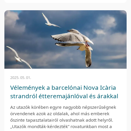
2025. 05. 01.
Vélemények a barcelónai Nova Icària
strandról étteremajánlóval és árakkal
Az utazók körében egyre nagyobb népszerűségnek
örvendenek azok az oldalak, ahol más emberek
őszinte tapasztalatairól olvashatnak adott helyről.
„Utazók mondták-kérdezték” rovatunkban most a