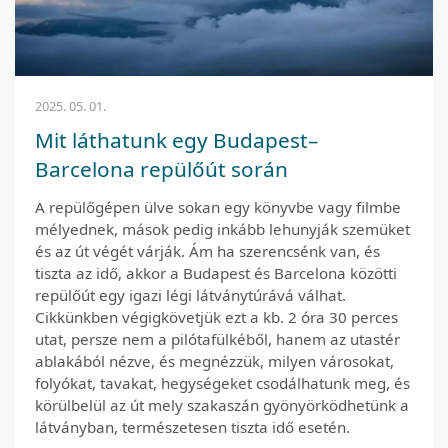
2025. 05. 01.
Mit láthatunk egy Budapest–
Barcelona repülőút során
A repülőgépen ülve sokan egy könyvbe vagy filmbe
mélyednek, mások pedig inkább lehunyják szemüket
és az út végét várják. Ám ha szerencsénk van, és
tiszta az idő, akkor a Budapest és Barcelona közötti
repülőút egy igazi légi látványtúrává válhat.
Cikkünkben végigkövetjük ezt a kb. 2 óra 30 perces
utat, persze nem a pilótafülkéből, hanem az utastér
ablakából nézve, és megnézzük, milyen városokat,
folyókat, tavakat, hegységeket csodálhatunk meg, és
körülbelül az út mely szakaszán gyönyörködhetünk a
látványban, természetesen tiszta idő esetén.