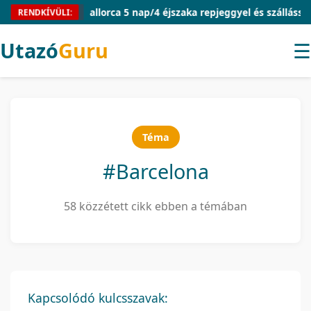
Mallorca 5 nap/4 éjszaka repjeggyel és szállással 54.910 
RENDKÍVÜLI:
Utazó
Guru
☰
Téma
#Barcelona
58 közzétett cikk ebben a témában
Kapcsolódó kulcsszavak: