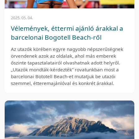
2025. 05. 04.
Vélemények, éttermi ajánló árakkal a
barcelonai Bogotell Beach-ről
Az utazók körében egyre nagyobb népszerűségnek
örvendenek azok az oldalak, ahol más emberek
őszinte tapasztalatairól olvashatnak adott helyről.
„Utazók mondták-kérdezték” rovatunkban most a
barcelonai Bototell Beach-et mutatjuk be utazói
szemmel, étteremajánlóval és konkrét árakkal.