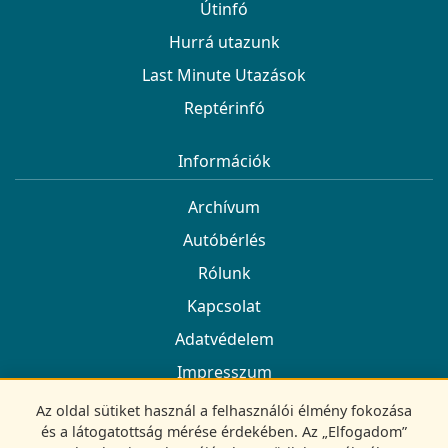
Útinfó
Hurrá utazunk
Last Minute Utazások
Reptérinfó
Információk
Archívum
Autóbérlés
Rólunk
Kapcsolat
Adatvédelem
Impresszum
Az oldal sütiket használ a felhasználói élmény fokozása
Kövess minket
és a látogatottság mérése érdekében. Az „Elfogadom”