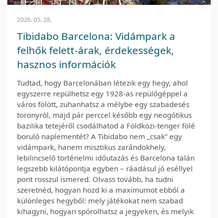
2026. 05. 28.
Tibidabo Barcelona: Vidámpark a
felhők felett-árak, érdekességek,
hasznos információk
Tudtad, hogy Barcelonában létezik egy hegy, ahol
egyszerre repülhetsz egy 1928-as repülőgéppel a
város fölött, zuhanhatsz a mélybe egy szabadesés
toronyról, majd pár perccel később egy neogótikus
bazilika tetejéről csodálhatod a Földközi-tenger fölé
boruló naplementét? A Tibidabo nem „csak” egy
vidámpark, hanem misztikus zarándokhely,
lebilincselő történelmi időutazás és Barcelona talán
legszebb kilátópontja egyben – ráadásul jó eséllyel
pont rosszul ismered. Olvass tovább, ha tudni
szeretnéd, hogyan hozd ki a maximumot ebből a
különleges hegyből: mely játékokat nem szabad
kihagyni, hogyan spórolhatsz a jegyeken, és melyik