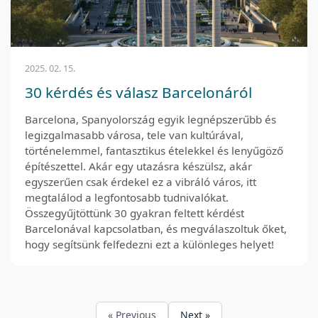
2025. 02. 15.
30 kérdés és válasz Barcelonáról
Barcelona, Spanyolország egyik legnépszerűbb és
legizgalmasabb városa, tele van kultúrával,
történelemmel, fantasztikus ételekkel és lenyűgöző
építészettel. Akár egy utazásra készülsz, akár
egyszerűen csak érdekel ez a vibráló város, itt
megtalálod a legfontosabb tudnivalókat.
Összegyűjtöttünk 30 gyakran feltett kérdést
Barcelonával kapcsolatban, és megválaszoltuk őket,
hogy segítsünk felfedezni ezt a különleges helyet!
« Previous
Next »