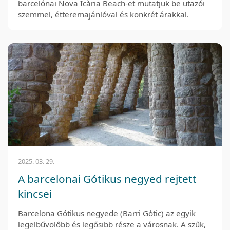
barcelónai Nova Icària Beach-et mutatjuk be utazói
szemmel, étteremajánlóval és konkrét árakkal.
2025. 03. 29.
A barcelonai Gótikus negyed rejtett
kincsei
Barcelona Gótikus negyede (Barri Gòtic) az egyik
legelbűvölőbb és legősibb része a városnak. A szűk,