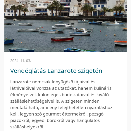
2024. 11. 03.
Vendéglátás Lanzarote szigetén
Lanzarote nemcsak lenyűgöző tájaival és
látnivalóival vonzza az utazókat, hanem kulináris
élményeivel, különleges borászataival és kiváló
szálláslehetőségeivel is. A szigeten minden
megtalálható, ami egy felejthetetlen nyaraláshoz
kell, legyen szó gourmet éttermekről, pezsgő
piacokról, egyedi borokról vagy hangulatos
szálláshelyekről.