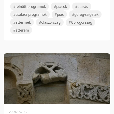
#felnőtt programok
#piacok
#utazás
#családi programok
#piac
#görög-szigetek
#éttermek
#olaszország
#Görögország
#étterem
2025. 09. 30.