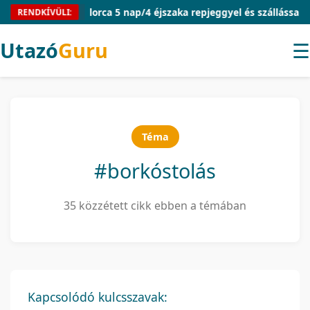
Mallorca 5 nap/4 éjszaka repjeggyel és szállással 54.910 Ft
RENDKÍVÜLI:
Utazó
Guru
☰
Téma
#borkóstolás
35 közzétett cikk ebben a témában
Kapcsolódó kulcsszavak: