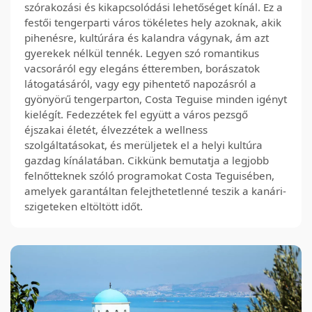
szórakozási és kikapcsolódási lehetőséget kínál. Ez a
festői tengerparti város tökéletes hely azoknak, akik
pihenésre, kultúrára és kalandra vágynak, ám azt
gyerekek nélkül tennék. Legyen szó romantikus
vacsoráról egy elegáns étteremben, borászatok
látogatásáról, vagy egy pihentető napozásról a
gyönyörű tengerparton, Costa Teguise minden igényt
kielégít. Fedezzétek fel együtt a város pezsgő
éjszakai életét, élvezzétek a wellness
szolgáltatásokat, és merüljetek el a helyi kultúra
gazdag kínálatában. Cikkünk bemutatja a legjobb
felnőtteknek szóló programokat Costa Teguisében,
amelyek garantáltan felejthetetlenné teszik a kanári-
szigeteken eltöltött időt.