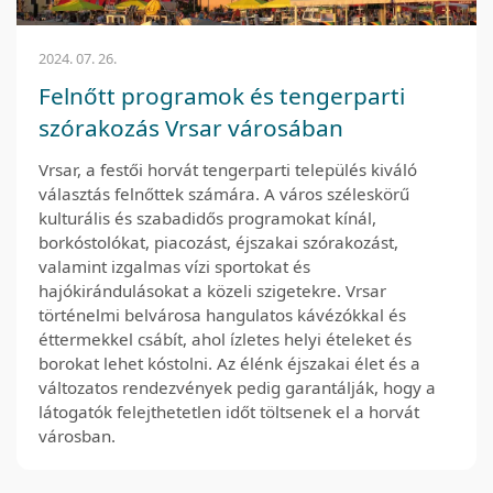
2024. 07. 26.
Felnőtt programok és tengerparti
szórakozás Vrsar városában
Vrsar, a festői horvát tengerparti település kiváló
választás felnőttek számára. A város széleskörű
kulturális és szabadidős programokat kínál,
borkóstolókat, piacozást, éjszakai szórakozást,
valamint izgalmas vízi sportokat és
hajókirándulásokat a közeli szigetekre. Vrsar
történelmi belvárosa hangulatos kávézókkal és
éttermekkel csábít, ahol ízletes helyi ételeket és
borokat lehet kóstolni. Az élénk éjszakai élet és a
változatos rendezvények pedig garantálják, hogy a
látogatók felejthetetlen időt töltsenek el a horvát
városban.