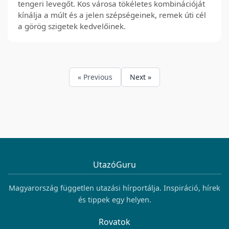
tengeri levegőt. Kos városa tökéletes kombinációját
kínálja a múlt és a jelen szépségeinek, remek úti cél
a görög szigetek kedvelőinek.
« Previous
Next »
UtazóGuru
Magyarország független utazási hírportálja. Inspiráció, hírek
és tippek egy helyen.
Rovatok