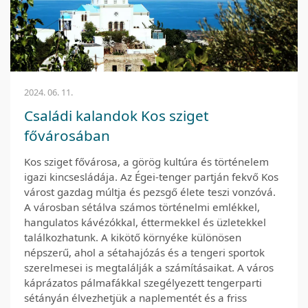
2024. 06. 11.
Családi kalandok Kos sziget
fővárosában
Kos sziget fővárosa, a görög kultúra és történelem
igazi kincsesládája. Az Égei-tenger partján fekvő Kos
várost gazdag múltja és pezsgő élete teszi vonzóvá.
A városban sétálva számos történelmi emlékkel,
hangulatos kávézókkal, éttermekkel és üzletekkel
találkozhatunk. A kikötő környéke különösen
népszerű, ahol a sétahajózás és a tengeri sportok
szerelmesei is megtalálják a számításaikat. A város
káprázatos pálmafákkal szegélyezett tengerparti
sétányán élvezhetjük a naplementét és a friss