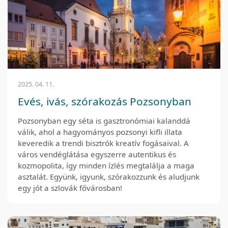
2025. 04. 11.
Evés, ivás, szórakozás Pozsonyban
Pozsonyban egy séta is gasztronómiai kalanddá
válik, ahol a hagyományos pozsonyi kifli illata
keveredik a trendi bisztrók kreatív fogásaival. A
város vendéglátása egyszerre autentikus és
kozmopolita, így minden ízlés megtalálja a maga
asztalát. Együnk, igyunk, szórakozzunk és aludjunk
egy jót a szlovák fővárosban!