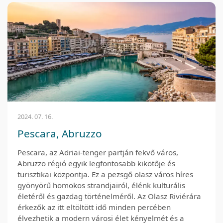
2024. 07. 16.
Pescara, Abruzzo
Pescara, az Adriai-tenger partján fekvő város,
Abruzzo régió egyik legfontosabb kikötője és
turisztikai központja. Ez a pezsgő olasz város híres
gyönyörű homokos strandjairól, élénk kulturális
életéről és gazdag történelméről. Az Olasz Riviérára
érkezők az itt eltöltött idő minden percében
élvezhetik a modern városi élet kényelmét és a