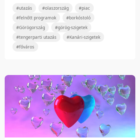
#utazás
#olaszország
#piac
#felnőtt programok
#borkóstoló
#Görögország
#görög-szigetek
#tengerparti utazás
#Kanári-szigetek
#főváros