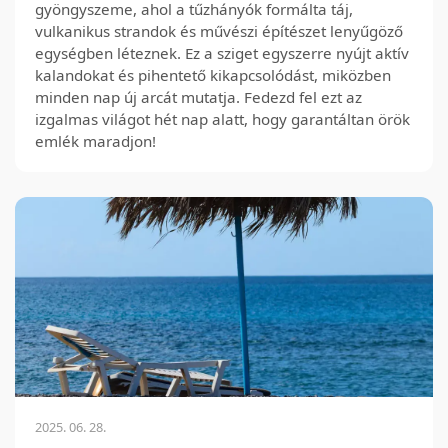
gyöngyszeme, ahol a tűzhányók formálta táj,
vulkanikus strandok és művészi építészet lenyűgöző
egységben léteznek. Ez a sziget egyszerre nyújt aktív
kalandokat és pihentető kikapcsolódást, miközben
minden nap új arcát mutatja. Fedezd fel ezt az
izgalmas világot hét nap alatt, hogy garantáltan örök
emlék maradjon!
2025. 06. 28.