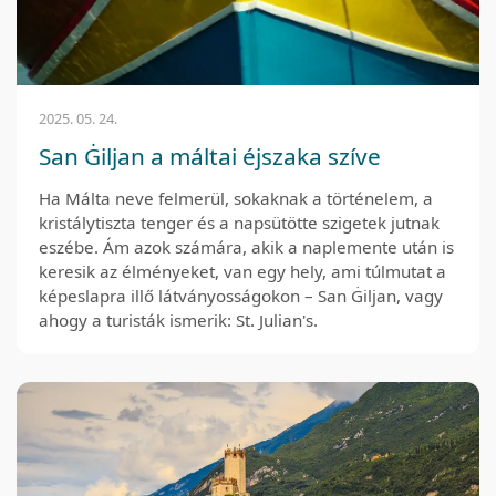
2025. 05. 24.
San Ġiljan a máltai éjszaka szíve
Ha Málta neve felmerül, sokaknak a történelem, a
kristálytiszta tenger és a napsütötte szigetek jutnak
eszébe. Ám azok számára, akik a naplemente után is
keresik az élményeket, van egy hely, ami túlmutat a
képeslapra illő látványosságokon – San Ġiljan, vagy
ahogy a turisták ismerik: St. Julian's.