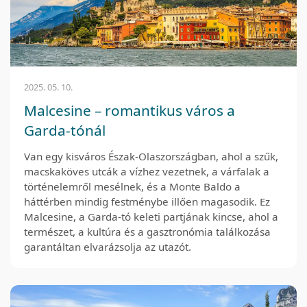
2025. 05. 10.
Malcesine – romantikus város a
Garda-tónál
Van egy kisváros Észak-Olaszországban, ahol a szűk,
macskaköves utcák a vízhez vezetnek, a várfalak a
történelemről mesélnek, és a Monte Baldo a
háttérben mindig festménybe illően magasodik. Ez
Malcesine, a Garda-tó keleti partjának kincse, ahol a
természet, a kultúra és a gasztronómia találkozása
garantáltan elvarázsolja az utazót.