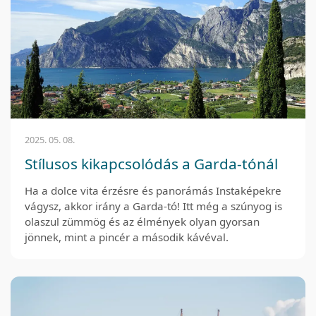
2025. 05. 08.
Stílusos kikapcsolódás a Garda-tónál
Ha a dolce vita érzésre és panorámás Instaképekre
vágysz, akkor irány a Garda-tó! Itt még a szúnyog is
olaszul zümmög és az élmények olyan gyorsan
jönnek, mint a pincér a második kávéval.