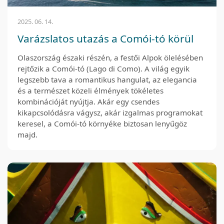
2025. 06. 14.
Varázslatos utazás a Comói-tó körül
Olaszország északi részén, a festői Alpok ölelésében
rejtőzik a Comói-tó (Lago di Como). A világ egyik
legszebb tava a romantikus hangulat, az elegancia
és a természet közeli élmények tökéletes
kombinációját nyújtja. Akár egy csendes
kikapcsolódásra vágysz, akár izgalmas programokat
keresel, a Comói-tó környéke biztosan lenyűgöz
majd.