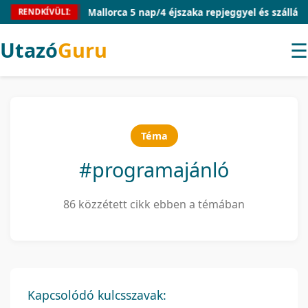
Mallorca 5 nap/4 éjszaka repjeggyel és szállással 54.91
RENDKÍVÜLI:
Utazó
Guru
☰
Téma
#programajánló
86 közzétett cikk ebben a témában
Kapcsolódó kulcsszavak: