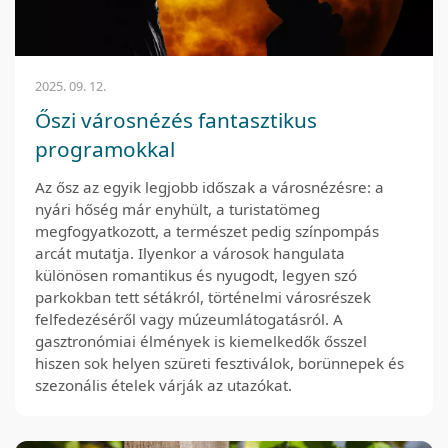
2025. 09. 12.
Őszi városnézés fantasztikus
programokkal
Az ősz az egyik legjobb időszak a városnézésre: a
nyári hőség már enyhült, a turistatömeg
megfogyatkozott, a természet pedig színpompás
arcát mutatja. Ilyenkor a városok hangulata
különösen romantikus és nyugodt, legyen szó
parkokban tett sétákról, történelmi városrészek
felfedezéséről vagy múzeumlátogatásról. A
gasztronómiai élmények is kiemelkedők ősszel
hiszen sok helyen szüreti fesztiválok, borünnepek és
szezonális ételek várják az utazókat.