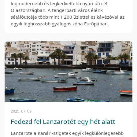
legmodernebb és legkedveltebb nyári úti cél
Olaszországban. A tengerparti város élénk
sétálóutcája több mint 1 200 üzlettel és kávézóval az
egyik leghosszabb gyalogos zóna Európában.
2025. 07. 09.
Fedezd fel Lanzarotét egy hét alatt
Lanzarote a Kanári-szigetek egyik legkülönlegesebb