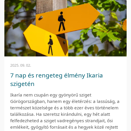
2025. 09. 02.
7 nap és rengeteg élmény Ikaria
szigetén
Ikaría nem csupán egy gyönyörű sziget
Görögországban, hanem egy életérzés: a lassúság, a
természet közelsége és a több ezer éves történelem
találkozása. Ha szeretsz kirándulni, egy hét alatt
felfedezheted a sziget vadregényes strandjait, ősi
emlékeit, gyógyító forrásait és a hegyek közé rejtett