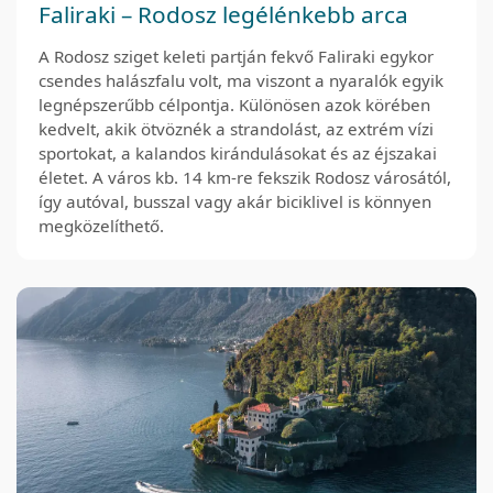
Faliraki – Rodosz legélénkebb arca
A Rodosz sziget keleti partján fekvő Faliraki egykor
csendes halászfalu volt, ma viszont a nyaralók egyik
legnépszerűbb célpontja. Különösen azok körében
kedvelt, akik ötvöznék a strandolást, az extrém vízi
sportokat, a kalandos kirándulásokat és az éjszakai
életet. A város kb. 14 km-re fekszik Rodosz városától,
így autóval, busszal vagy akár biciklivel is könnyen
megközelíthető.