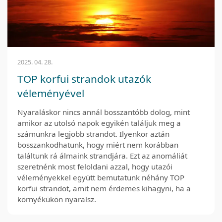
2025. 04. 28.
TOP korfui strandok utazók
véleményével
Nyaraláskor nincs annál bosszantóbb dolog, mint
amikor az utolsó napok egyikén találjuk meg a
számunkra legjobb strandot. Ilyenkor aztán
bosszankodhatunk, hogy miért nem korábban
találtunk rá álmaink strandjára. Ezt az anomáliát
szeretnénk most feloldani azzal, hogy utazói
véleményekkel együtt bemutatunk néhány TOP
korfui strandot, amit nem érdemes kihagyni, ha a
környékükön nyaralsz.