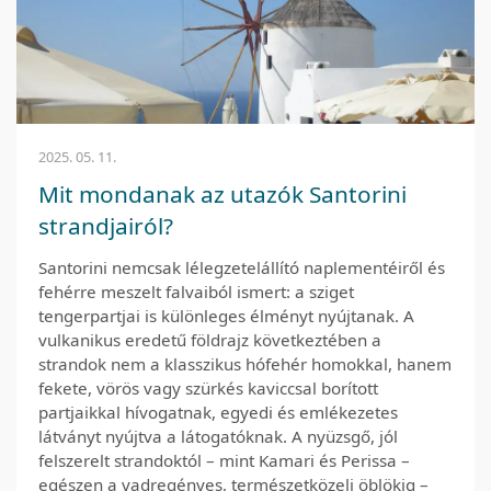
2025. 05. 11.
Mit mondanak az utazók Santorini
strandjairól?
Santorini nemcsak lélegzetelállító naplementéiről és
fehérre meszelt falvaiból ismert: a sziget
tengerpartjai is különleges élményt nyújtanak. A
vulkanikus eredetű földrajz következtében a
strandok nem a klasszikus hófehér homokkal, hanem
fekete, vörös vagy szürkés kaviccsal borított
partjaikkal hívogatnak, egyedi és emlékezetes
látványt nyújtva a látogatóknak. A nyüzsgő, jól
felszerelt strandoktól – mint Kamari és Perissa –
egészen a vadregényes, természetközeli öblökig –