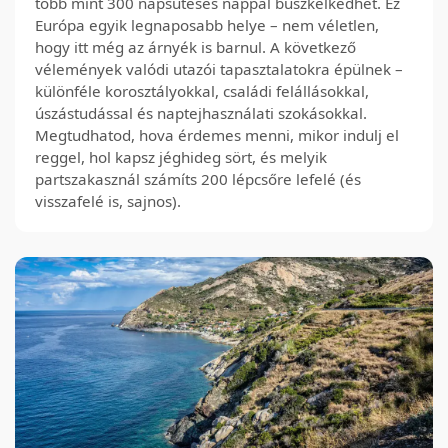
több mint 300 napsütéses nappal büszkélkedhet. Ez
Európa egyik legnaposabb helye – nem véletlen,
hogy itt még az árnyék is barnul. A következő
vélemények valódi utazói tapasztalatokra épülnek –
különféle korosztályokkal, családi felállásokkal,
úszástudással és naptejhasználati szokásokkal.
Megtudhatod, hova érdemes menni, mikor indulj el
reggel, hol kapsz jéghideg sört, és melyik
partszakasznál számíts 200 lépcsőre lefelé (és
visszafelé is, sajnos).