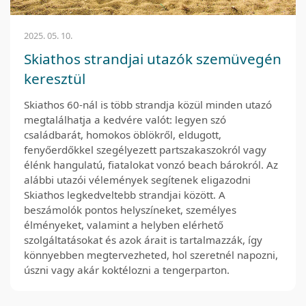
2025. 05. 10.
Skiathos strandjai utazók szemüvegén
keresztül
Skiathos 60-nál is több strandja közül minden utazó
megtalálhatja a kedvére valót: legyen szó
családbarát, homokos öblökről, eldugott,
fenyőerdőkkel szegélyezett partszakaszokról vagy
élénk hangulatú, fiatalokat vonzó beach bárokról. Az
alábbi utazói vélemények segítenek eligazodni
Skiathos legkedveltebb strandjai között. A
beszámolók pontos helyszíneket, személyes
élményeket, valamint a helyben elérhető
szolgáltatásokat és azok árait is tartalmazzák, így
könnyebben megtervezheted, hol szeretnél napozni,
úszni vagy akár koktélozni a tengerparton.