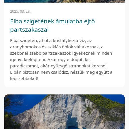
2025. 03. 28.
Elba szigetének ámulatba ejtő
partszakaszai
Elba szigetén, ahol a kristálytiszta víz, az
aranyhomokos és sziklás öblök váltakoznak, a
szebbnél szebb partszakaszok igyekeznek minden
igényt kielégíteni. Akár egy eldugott kis
paradicsomot, akár nyüzsgő strandokat keresel,
Elbán biztosan nem csalódsz, nézzük meg együtt a
legszebbeket!