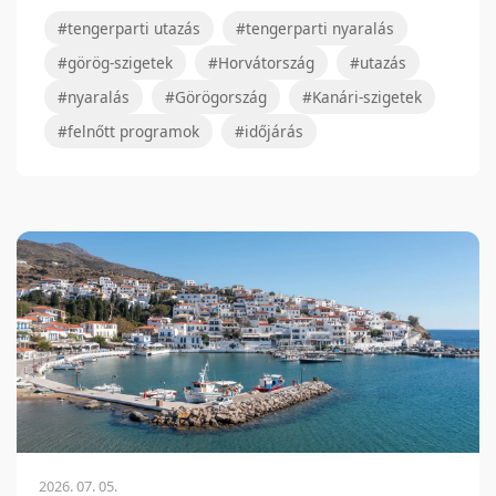
#tengerparti utazás
#tengerparti nyaralás
#görög-szigetek
#Horvátország
#utazás
#nyaralás
#Görögország
#Kanári-szigetek
#felnőtt programok
#időjárás
2026. 07. 05.