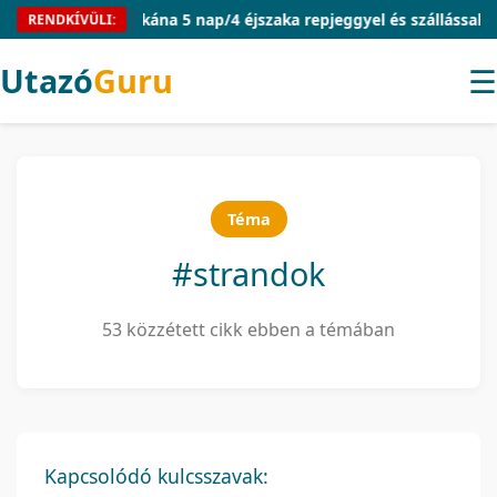
Toszkána 5 nap/4 éjszaka repjeggyel és szállással 59.090 Ft
RENDKÍVÜLI:
Utazó
Guru
☰
Téma
#strandok
53 közzétett cikk ebben a témában
Kapcsolódó kulcsszavak: