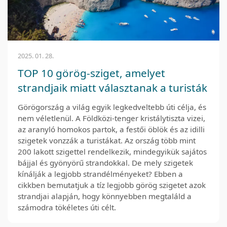
2025. 01. 28.
TOP 10 görög-sziget, amelyet
strandjaik miatt választanak a turisták
Görögország a világ egyik legkedveltebb úti célja, és
nem véletlenül. A Földközi-tenger kristálytiszta vizei,
az aranyló homokos partok, a festői öblök és az idilli
szigetek vonzzák a turistákat. Az ország több mint
200 lakott szigettel rendelkezik, mindegyikük sajátos
bájjal és gyönyörű strandokkal. De mely szigetek
kínálják a legjobb strandélményeket? Ebben a
cikkben bemutatjuk a tíz legjobb görög szigetet azok
strandjai alapján, hogy könnyebben megtaláld a
számodra tökéletes úti célt.