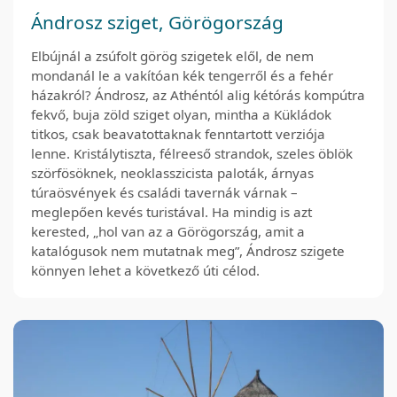
Ándrosz sziget, Görögország
Elbújnál a zsúfolt görög szigetek elől, de nem
mondanál le a vakítóan kék tengerről és a fehér
házakról? Ándrosz, az Athéntól alig kétórás kompútra
fekvő, buja zöld sziget olyan, mintha a Kükládok
titkos, csak beavatottaknak fenntartott verziója
lenne. Kristálytiszta, félreeső strandok, szeles öblök
szörfösöknek, neoklasszicista paloták, árnyas
túraösvények és családi tavernák várnak –
meglepően kevés turistával. Ha mindig is azt
kerested, „hol van az a Görögország, amit a
katalógusok nem mutatnak meg”, Ándrosz szigete
könnyen lehet a következő úti célod.