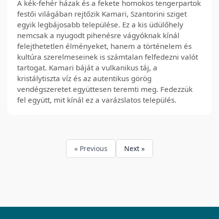
A kék-fehér házak és a fekete homokos tengerpartok
festői világában rejtőzik Kamari, Szantorini sziget
egyik legbájosabb települése. Ez a kis üdülőhely
nemcsak a nyugodt pihenésre vágyóknak kínál
felejthetetlen élményeket, hanem a történelem és
kultúra szerelmeseinek is számtalan felfedezni valót
tartogat. Kamari báját a vulkanikus táj, a
kristálytiszta víz és az autentikus görög
vendégszeretet együttesen teremti meg. Fedezzük
fel együtt, mit kínál ez a varázslatos település.
« Previous
Next »