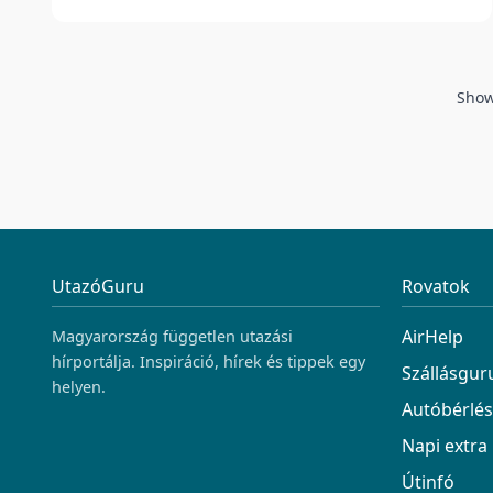
Sho
UtazóGuru
Rovatok
AirHelp
Magyarország független utazási
hírportálja. Inspiráció, hírek és tippek egy
Szállásgur
helyen.
Autóbérlés
Napi extra
Útinfó