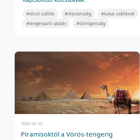
#olcsó szállás
#olaszország
#luxus szállások
#tengerparti utazás
#Görögország
2026. 03. 25.
Piramisoktól a Vörös-tengerig