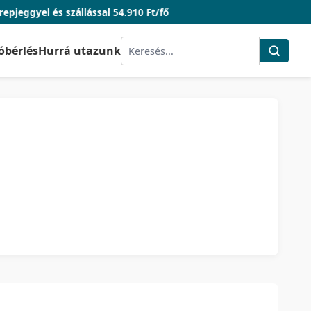
lással 54.910 Ft/fő
óbérlés
Hurrá utazunk