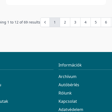
wing
1
to
12
of
69
results
1
2
3
4
5
6
Információk
Archívum
u
Autóbérlés
Rólunk
 utak
Kapcsolat
Adatvédelem