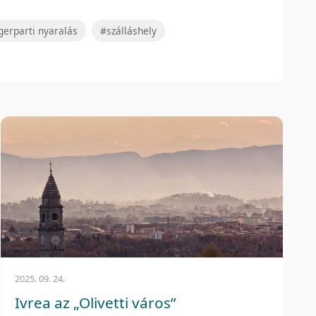
gerparti nyaralás
#szálláshely
2025. 09. 24.
Ivrea az „Olivetti város”