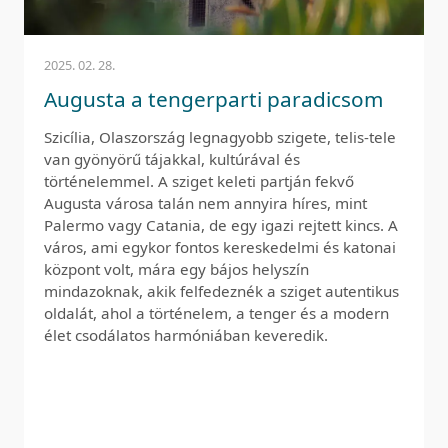
2025. 02. 28.
Augusta a tengerparti paradicsom
Szicília, Olaszország legnagyobb szigete, telis-tele
van gyönyörű tájakkal, kultúrával és
történelemmel. A sziget keleti partján fekvő
Augusta városa talán nem annyira híres, mint
Palermo vagy Catania, de egy igazi rejtett kincs. A
város, ami egykor fontos kereskedelmi és katonai
központ volt, mára egy bájos helyszín
mindazoknak, akik felfedeznék a sziget autentikus
oldalát, ahol a történelem, a tenger és a modern
élet csodálatos harmóniában keveredik.