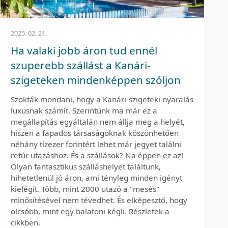
2025. 02. 21.
Ha valaki jobb áron tud ennél
szuperebb szállást a Kanári-
szigeteken mindenképpen szóljon
Szokták mondani, hogy a Kanári-szigeteki nyaralás
luxusnak számít. Szerintünk ma már ez a
megállapítás egyáltalán nem állja meg a helyét,
hiszen a fapados társaságoknak köszönhetően
néhány tízezer forintért lehet már jegyet találni
retúr utazáshoz. És a szállások? Na éppen ez az!
Olyan fantasztikus szálláshelyet találtunk,
hihetetlenül jó áron, ami tényleg minden igényt
kielégít. Több, mint 2000 utazó a "mesés"
minősítésével nem tévedhet. És elképesztő, hogy
olcsóbb, mint egy balatoni kégli. Részletek a
cikkben.