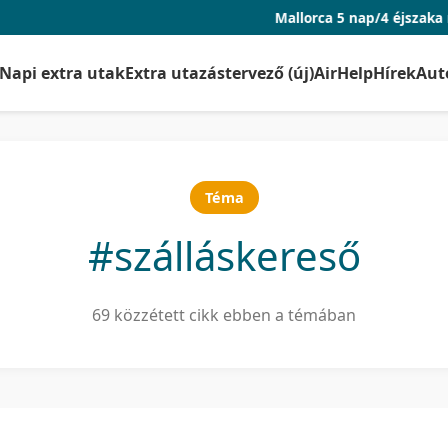
Mallorca 5 nap/4 éjszaka repjeggyel és szál
Napi extra utak
Extra utazástervező (új)
AirHelp
Hírek
Aut
Téma
#szálláskereső
69 közzétett cikk ebben a témában