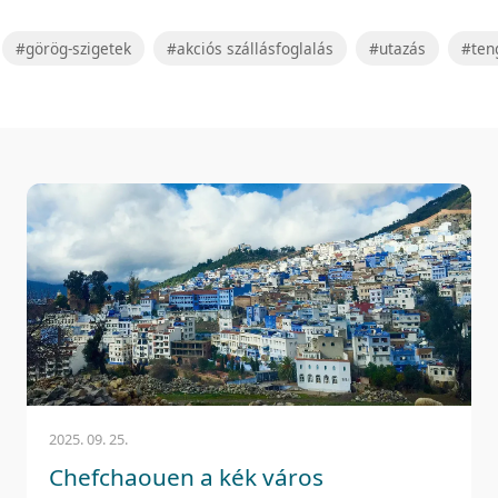
#görög-szigetek
#akciós szállásfoglalás
#utazás
#ten
2025. 09. 25.
Chefchaouen a kék város