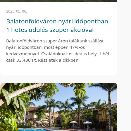
2025. 05. 06.
Balatonföldváron nyári időpontban
1 hetes üdülés szuper akcióval
Balatonföldváron szuper áron találtunk szállást
nyári időpontban, most éppen 47%-os
kedvezménnyel. Családoknak is ideális hely. 1 hét
csak 33.430 Ft. Részletek a cikkben.