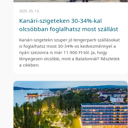
2025. 05. 13.
Kanári-szigeteken 30-34%-kal
olcsóbban foglalhatsz most szállást
Kanári-szigetekn szuper jó tengerparti szállásokat
is foglalhatsz most 30-34%-os kedvezménnyel a
nyári szezonra is már 11.900 Ft-tól. Ja, hogy
lényegesen olcsóbb, mint a Balatonnál? Részletek
a cikkben.