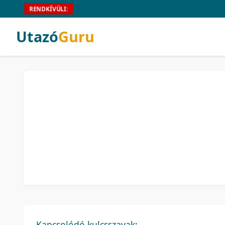
RENDKÍVÜLI:
Utazó
Guru
Kapcsolódó kulcsszavak: