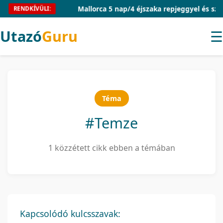
Mallorca 5 nap/4 éjszaka repjeggyel és száll
RENDKÍVÜLI:
Utazó
Guru
☰
Téma
#Temze
1 közzétett cikk ebben a témában
Kapcsolódó kulcsszavak: