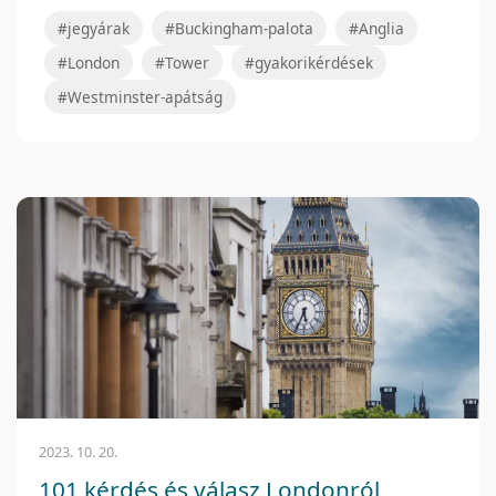
#jegyárak
#Buckingham-palota
#Anglia
#London
#Tower
#gyakorikérdések
#Westminster-apátság
2023. 10. 20.
101 kérdés és válasz Londonról