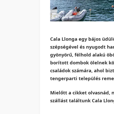
Cala Llonga egy bájos üdül
szépségével és nyugodt hang
gyönyörű, félhold alakú öb
borított dombok ölelnek kör
családok számára, ahol biz
tengerparti település reme
Mielőtt a cikket olvasnád,
szállást találtunk Cala Llo