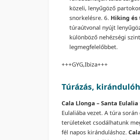
közeli, lenyűgöző partokon
snorkelésre. 6.
Hiking és 
túraútvonal nyújt lenyűgöz
különböző nehézségi szint
legmegfelelőbbet.
+++GYG,Ibiza+++
Túrázás, kiránduló
Cala Llonga – Santa Eulalia
Eulaliába vezet. A túra során
területeket csodálhatunk meg
fél napos kiránduláshoz.
Cala