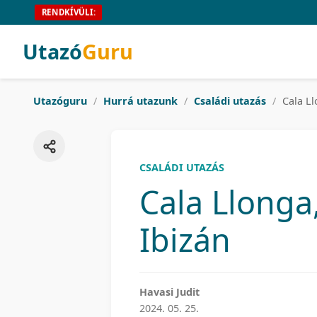
RENDKÍVÜLI:
Utazó
Guru
Utazóguru
/
Hurrá utazunk
/
Családi utazás
/
Cala Ll
CSALÁDI UTAZÁS
Cala Llonga
Ibizán
Havasi Judit
2024. 05. 25.