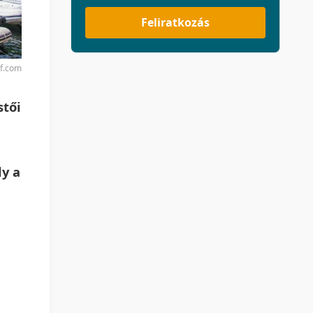
Feliratkozás
rf.com
stői
ly a