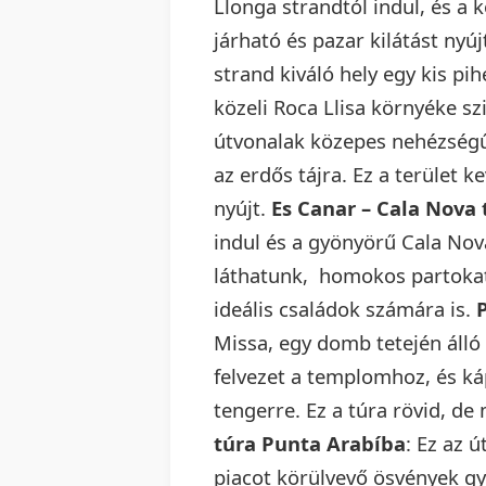
Llonga strandtól indul, és a 
járható és pazar kilátást nyúj
strand kiváló hely egy kis pi
közeli Roca Llisa környéke sz
útvonalak közepes nehézségűe
az erdős tájra. Ez a terület 
nyújt.
Es Canar – Cala Nova 
indul és a gyönyörű Cala Nov
láthatunk, homokos partokat, 
ideális családok számára is.
Missa, egy domb tetején álló
felvezet a templomhoz, és k
tengerre. Ez a túra rövid, de
túra Punta Arabíba
: Ez az 
piacot körülvevő ösvények gy