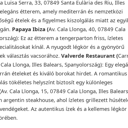
 Luisa Serra, 33, 07849 Santa Eulària des Riu, Illes
 elegáns étterem, amely mediterrán és nemzetközi
őségű ételek és a figyelmes kiszolgálás miatt az egyi
ngán.
Papaya Ibiza (
Av. Cala Llonga, 40, 07849 Cala
ország): Ez az étterem a tengerparton friss, ízletes
pecialitásokat kínál. A nyugodt légkör és a gyönyörű
mek választás vacsorához.
Valverde Restaurant (
Car
Cala Llonga, Illes Balears, Spanyolország): Egy eleg
rán ételeket és kiváló borokat hirdet. A romantikus
álás tökéletes helyszínt biztosít egy különleges
(
Av. Cala Llonga, 15, 07849 Cala Llonga, Illes Balears
 argentin steakhouse, ahol ízletes grillezett húsétel
 vendégeket. Az autentikus ízek és a kellemes légkör
örében.