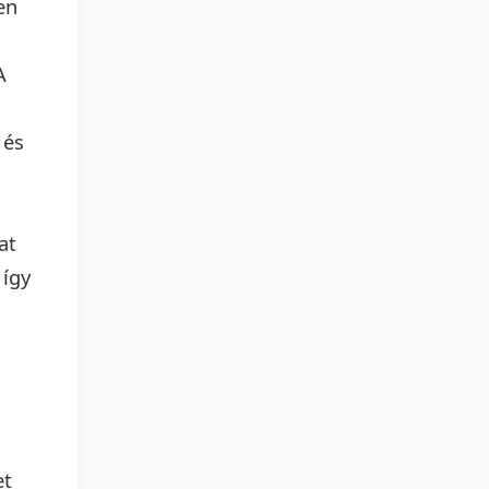
en
A
 és
at
 így
et