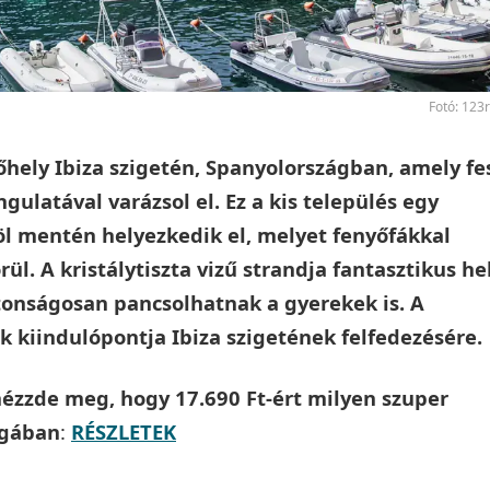
Fotó: 123
őhely Ibiza szigetén, Spanyolországban, amely fe
ulatával varázsol el. Ez a kis település egy
öl mentén helyezkedik el, melyet fenyőfákkal
ül. A kristálytiszta vizű strandja fantasztikus he
tonságosan pancsolhatnak a gyerekek is. A
k kiindulópontja Ibiza szigetének felfedezésére.
 nézzde meg, hogy 17.690 Ft-ért milyen szuper
ngában
:
RÉSZLETEK