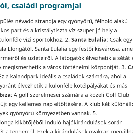
ói, családi programjai
lepülés névadó strandja egy gyönyörű, félhold alakú
os part és a kristálytiszta víz szuper jó hely a
ülönféle vízi sportokhoz. 2.
Santa Eulalia
: Csak egy
ala Llongától, Santa Eulalia egy festői kisvárosa, ame
ermeiről és üzleteiről. A látogatók élvezhetik a sétát 
y megismerhetik a város történelmi központját. 3.
C
 Ez a kalandpark ideális a családok számára, ahol a
yaránt élvezhetik a különféle kötélpályákat és más
Ibiza
: A golf szerelmesei számára a közeli Golf Club
yújt egy kellemes nap eltöltésére. A klub két különáll
lyek gyönyörű környezetben vannak. 5.
Llonga kikötőjéből induló hajókirándulások során
tét a tengerről. Ezek a kirándulások gyakran megálln