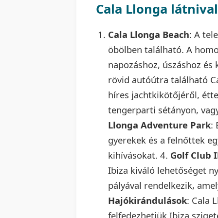
Cala Llonga látnival
Cala Llonga Beach
: A te
öbölben található. A homok
napozáshoz, úszáshoz és k
rövid autóútra található C
híres jachtkikötőjéről, étt
tengerparti sétányon, vag
Llonga Adventure Park
:
gyerekek és a felnőttek eg
kihívásokat. 4.
Golf Club 
Ibiza kiváló lehetőséget n
pályával rendelkezik, ame
Hajókirándulások
: Cala 
felfedezhetjük Ibiza szige