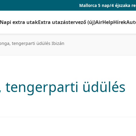
Mallorca 5 nap/4 éjszaka repjeggyel és szál
Napi extra utak
Extra utazástervező (új)
AirHelp
Hírek
Aut
onga, tengerparti üdülés Ibizán
, tengerparti üdülés