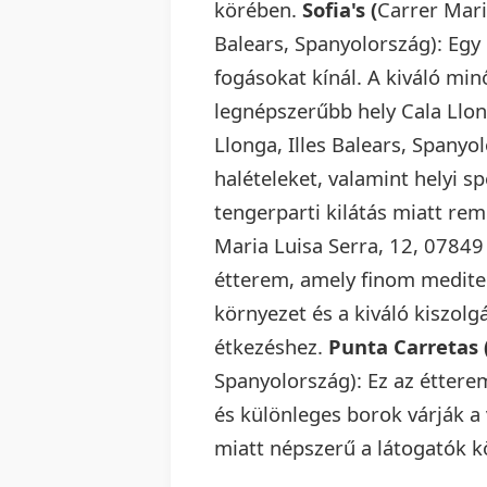
körében.
Sofia's (
Carrer Maria
Balears, Spanyolország): Egy
fogásokat kínál. A kiváló min
legnépszerűbb hely Cala Llo
Llonga, Illes Balears, Spanyol
halételeket, valamint helyi s
tengerparti kilátás miatt re
Maria Luisa Serra, 12, 07849 
étterem, amely finom mediter
környezet és a kiváló kiszolg
étkezéshez.
Punta Carretas 
Spanyolország): Ez az étterem
és különleges borok várják a
miatt népszerű a látogatók k