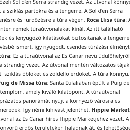
közeli Sol d’en Serra strandig vezet. Az útvonal könny
t a sziklás partokra és a tengerre. A Sol d’en Serra
henésre és fürdőzésre a túra végén.
Roca Llisa túra
: 
intén remek túraútvonalakat kínál. Az itt található
k és lenyűgöző kilátásokat biztosítanak a tengerre
kevésbé ismert, így nyugodt, csendes túrázási élményt
túra
: Ez a túraútvonal az Es Canar nevű üdülőhelyről
a strandig vezet. Az útvonal mentén változatos tájak
sziklás öblöket és zöldellő erdőket. A túra könnyű,
Puig de Missa túra
: Santa Eulaliában épült a Puig de
 templom, amely kiváló kilátópont. A túraútvonal
áprázatos panorámát nyújt a környező városra és
 meredek, így némi kihívást jelenthet.
Hippie Market
útvonal az Es Canar híres Hippie Marketjéhez vezet. A
önyörű erdős területeken haladnak át, és lehetőség