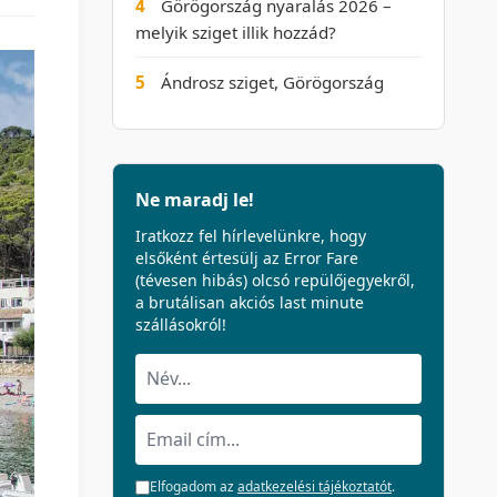
4
Görögország nyaralás 2026 –
melyik sziget illik hozzád?
5
Ándrosz sziget, Görögország
Ne maradj le!
Iratkozz fel hírlevelünkre, hogy
elsőként értesülj az Error Fare
(tévesen hibás) olcsó repülőjegyekről,
a brutálisan akciós last minute
szállásokról!
Elfogadom az
adatkezelési tájékoztatót
.