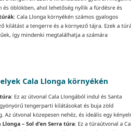
 és öblökben, ahol lehetőség nyílik a fürdésre és
túrák
: Cala Llonga környékén számos gyalogos
ő kilátást a tengerre és a környező tájra. Ezek a túr
űek, így mindenki megtalálhatja a számára
helyek Cala Llonga környékén
 túra
: Ez az útvonal Cala Llongából indul és Santa
 gyönyörű tengerparti kilátásokat és buja zöld
. Az útvonal közepesen nehéz, és ideális egy kénye
 Llonga – Sol d’en Serra túra
: Ez a túraútvonal a Ca