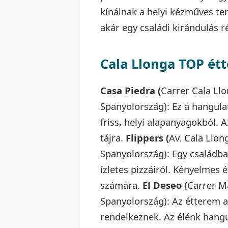
kínálnak a helyi kézműves te
akár egy családi kirándulás r
Cala Llonga TOP ét
Casa Piedra (
Carrer Cala Llo
Spanyolország): Ez a hangula
friss, helyi alapanyagokból. 
tájra.
Flippers (
Av. Cala Llon
Spanyolország): Egy családba
ízletes pizzáiról. Kényelmes 
számára.
El Deseo (
Carrer Ma
Spanyolország): Az étterem a
rendelkeznek. Az élénk hangul