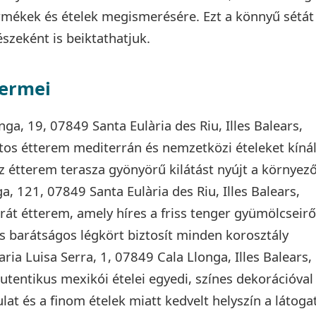
rmékek és ételek megismerésére. Ezt a könnyű sétát
észeként is beiktathatjuk.
termei
nga, 19, 07849 Santa Eulària des Riu, Illes Balears,
tos étterem mediterrán és nemzetközi ételeket kínál
Az étterem terasza gyönyörű kilátást nyújt a környez
ga, 121, 07849 Santa Eulària des Riu, Illes Balears,
rát étterem, amely híres a friss tenger gyümölcseirő
és barátságos légkört biztosít minden korosztály
ria Luisa Serra, 1, 07849 Cala Llonga, Illes Balears,
utentikus mexikói ételei egyedi, színes dekorációval
at és a finom ételek miatt kedvelt helyszín a látoga