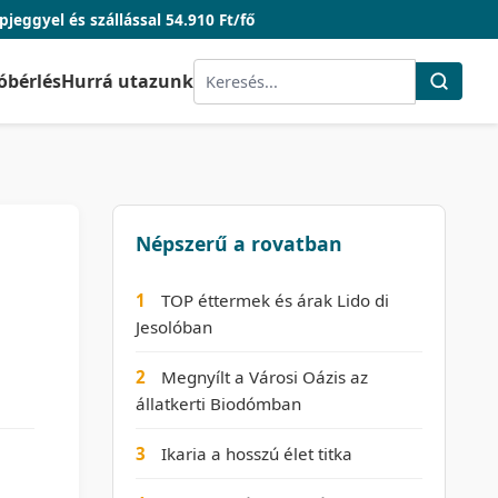
lással 54.910 Ft/fő
óbérlés
Hurrá utazunk
Népszerű a rovatban
1
TOP éttermek és árak Lido di
Jesolóban
2
Megnyílt a Városi Oázis az
állatkerti Biodómban
3
Ikaria a hosszú élet titka