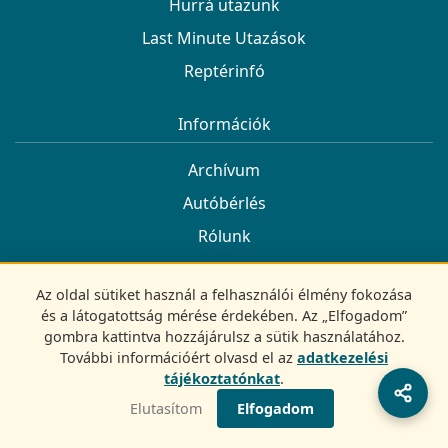
Hurrá utazunk
Last Minute Utazások
Reptérinfó
Információk
Archívum
Autóbérlés
Rólunk
Kapcsolat
Az oldal sütiket használ a felhasználói élmény fokozása
Adatvédelem
és a látogatottság mérése érdekében. Az „Elfogadom”
Impresszum
gombra kattintva hozzájárulsz a sütik használatához.
További információért olvasd el az
adatkezelési
tájékoztatónkat
.
Kövess minket
Elutasítom
Elfogadom
Facebook