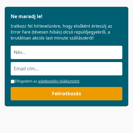
Ne maradj le!
Iratkozz fel hírlevelünkre, hogy elsőként értesülj az
Error Fare (tévesen hibás) olcsó repülőjegyekről, a
brutálisan akciós last minute szállásokról!
Elfogadom az
adatkezelési tájékoztatót
.
Feliratkozás