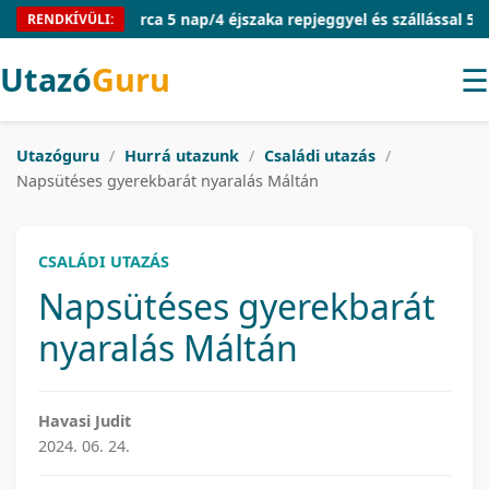
Mallorca 5 nap/4 éjszaka repjeggyel és szállással 54.910 Ft/
RENDKÍVÜLI:
Utazó
Guru
☰
Utazóguru
/
Hurrá utazunk
/
Családi utazás
/
Napsütéses gyerekbarát nyaralás Máltán
CSALÁDI UTAZÁS
Napsütéses gyerekbarát
nyaralás Máltán
Havasi Judit
2024. 06. 24.