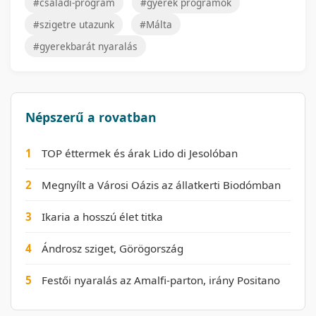
#családi-program
#gyerek programok
#szigetre utazunk
#Málta
#gyerekbarát nyaralás
Népszerű a rovatban
1
TOP éttermek és árak Lido di Jesolóban
2
Megnyílt a Városi Oázis az állatkerti Biodómban
3
Ikaria a hosszú élet titka
4
Ándrosz sziget, Görögország
5
Festői nyaralás az Amalfi-parton, irány Positano