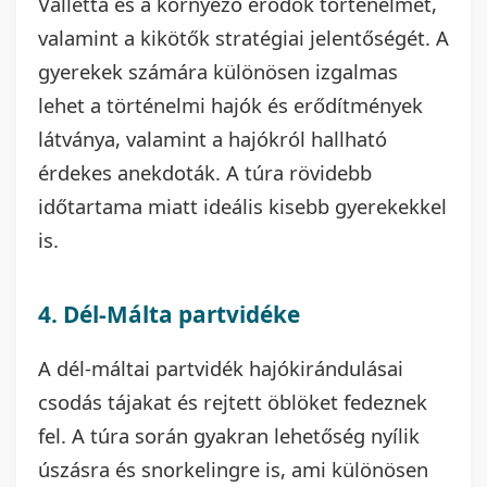
Valletta és a környező erődök történelmét,
valamint a kikötők stratégiai jelentőségét. A
gyerekek számára különösen izgalmas
lehet a történelmi hajók és erődítmények
látványa, valamint a hajókról hallható
érdekes anekdoták. A túra rövidebb
időtartama miatt ideális kisebb gyerekekkel
is.
4. Dél-Málta partvidéke
A dél-máltai partvidék hajókirándulásai
csodás tájakat és rejtett öblöket fedeznek
fel. A túra során gyakran lehetőség nyílik
úszásra és snorkelingre is, ami különösen