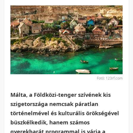
Fotó: 123rf.com
Málta, a Földközi-tenger szívének kis
szigetországa nemcsak páratlan
történelmével és kulturális örökségével
büszkélkedik, hanem számos
gyerekbarát programmal is várja a