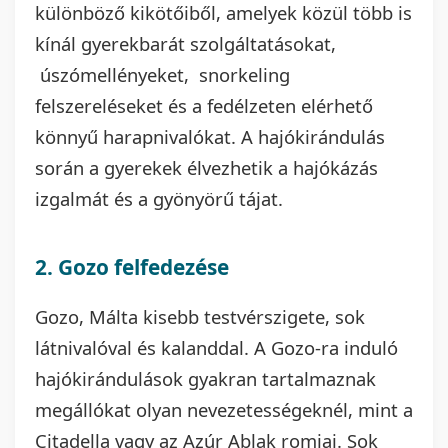
különböző kikötőiből, amelyek közül több is
kínál gyerekbarát szolgáltatásokat,
úszómellényeket, snorkeling
felszereléseket és a fedélzeten elérhető
könnyű harapnivalókat. A hajókirándulás
során a gyerekek élvezhetik a hajókázás
izgalmát és a gyönyörű tájat.
2. Gozo felfedezése
Gozo, Málta kisebb testvérszigete, sok
látnivalóval és kalanddal. A Gozo-ra induló
hajókirándulások gyakran tartalmaznak
megállókat olyan nevezetességeknél, mint a
Citadella vagy az Azúr Ablak romjai. Sok