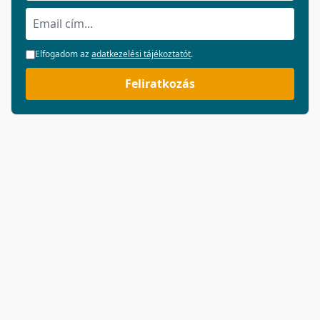
Elfogadom az
adatkezelési tájékoztatót
.
Feliratkozás