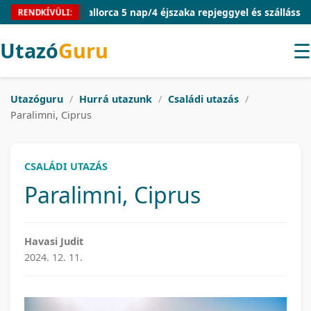
Mallorca 5 nap/4 éjszaka repjeggyel és szállással 54.9
RENDKÍVÜLI:
Utazó
Guru
☰
Utazóguru
/
Hurrá utazunk
/
Családi utazás
/
Paralimni, Ciprus
CSALÁDI UTAZÁS
Paralimni, Ciprus
Havasi Judit
2024. 12. 11.