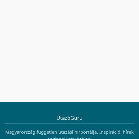
UtazóGuru
Magyarország független utazási hírportálja. Inspiráció, hírek