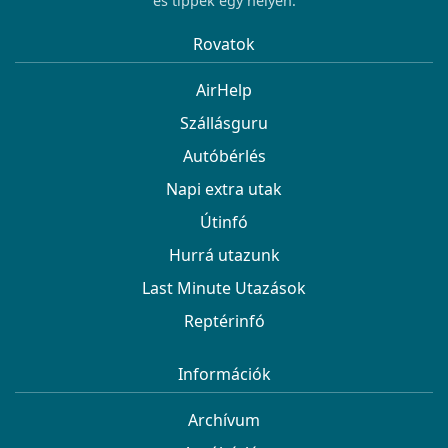
és tippek egy helyen.
Rovatok
AirHelp
Szállásguru
Autóbérlés
Napi extra utak
Útinfó
Hurrá utazunk
Last Minute Utazások
Reptérinfó
Információk
Archívum