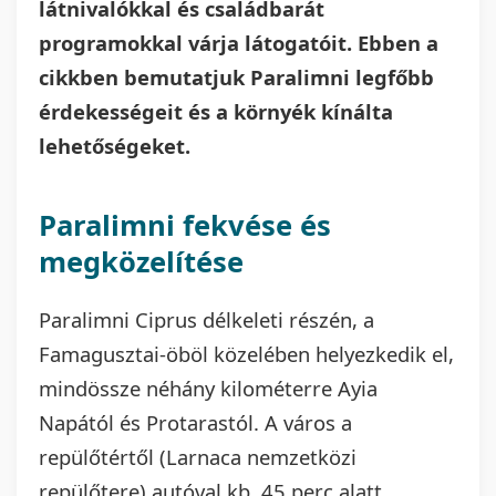
látnivalókkal és családbarát
programokkal várja látogatóit. Ebben a
cikkben bemutatjuk Paralimni legfőbb
érdekességeit és a környék kínálta
lehetőségeket.
Paralimni fekvése és
megközelítése
Paralimni Ciprus délkeleti részén, a
Famagusztai-öböl közelében helyezkedik el,
mindössze néhány kilométerre Ayia
Napától és Protarastól. A város a
repülőtértől (Larnaca nemzetközi
repülőtere) autóval kb. 45 perc alatt