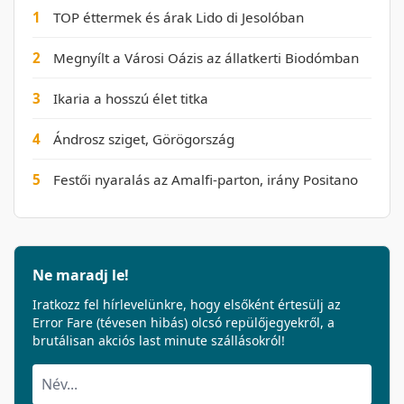
1
TOP éttermek és árak Lido di Jesolóban
2
Megnyílt a Városi Oázis az állatkerti Biodómban
3
Ikaria a hosszú élet titka
4
Ándrosz sziget, Görögország
5
Festői nyaralás az Amalfi-parton, irány Positano
Ne maradj le!
Iratkozz fel hírlevelünkre, hogy elsőként értesülj az
Error Fare (tévesen hibás) olcsó repülőjegyekről, a
brutálisan akciós last minute szállásokról!