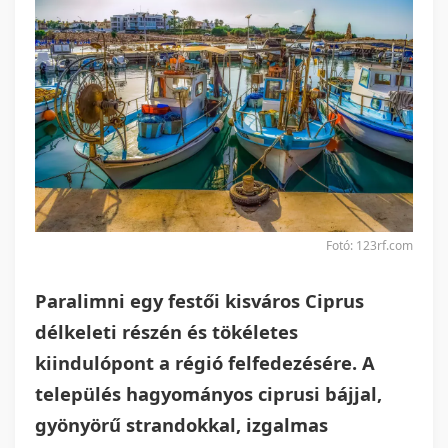
Fotó: 123rf.com
Paralimni egy festői kisváros Ciprus
délkeleti részén és tökéletes
kiindulópont a régió felfedezésére. A
település hagyományos ciprusi bájjal,
gyönyörű strandokkal, izgalmas