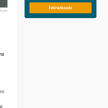
Feliratkozás
rf.com
nz
ési
ai