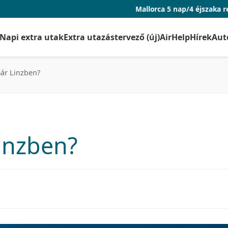
Mallorca 5 nap/4 éjszaka repjeggyel és szá
Napi extra utak
Extra utazástervező (új)
AirHelp
Hírek
Aut
már Linzben?
Linzben?