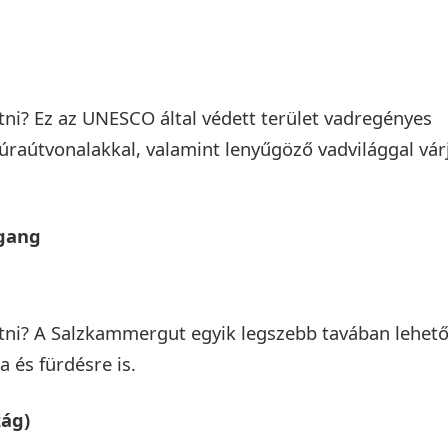
i? Ez az UNESCO által védett terület vadregényes
úraútvonalakkal, valamint lenyűgöző vadvilággal vár
fgang
ni? A Salzkammergut egyik legszebb tavában lehet
a és fürdésre is.
zág)