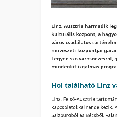
Linz, Ausztria harmadik le
kulturális központ, a hagy
város csodálatos történelm
művészeti központjai gara
Legyen szó városnézésről, 
mindenkit izgalmas progra
Hol található Linz 
Linz, Felső-Ausztria tartomán
kapcsolatokkal rendelkezik.
Salzburgból és Bécsből, vala