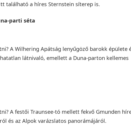
t található a híres Sternstein síterep is.
na-parti séta
ni? A Wilhering Apátság lenyűgöző barokk épülete 
hatatlan látnivaló, emellett a Duna-parton kellemes
i? A festői Traunsee-tó mellett fekvő Gmunden hír
yról és az Alpok varázslatos panorámájáról.