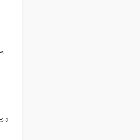
és
es a