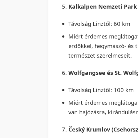
Kalkalpen Nemzeti Park
Távolság Linztől: 60 km
Miért érdemes meglátogatn
erdőkkel, hegymászó- és t
természet szerelmeseit.
Wolfgangsee és St. Wol
Távolság Linztől: 100 km
Miért érdemes meglátogat
van hajózásra, kirándulásr
Český Krumlov (Csehors