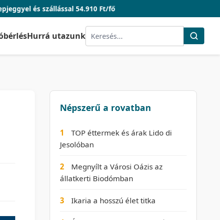
llással 54.910 Ft/fő
óbérlés
Hurrá utazunk
Népszerű a rovatban
1
TOP éttermek és árak Lido di
Jesolóban
2
Megnyílt a Városi Oázis az
állatkerti Biodómban
3
Ikaria a hosszú élet titka