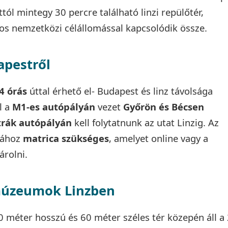
ól mintegy 30 percre található linzi repülőtér,
mos nemzetközi célállomással kapcsolódik össze.
apestről
4 órás
úttal érhető el- Budapest és linz távolsága
l a
M1-es autópályán
vezet
Győrön és Bécsen
trák autópályán
kell folytatnunk az utat Linzig. Az
tához
matrica szükséges
, amelyet online vagy a
árolni.
 múzeumok Linzben
 méter hosszú és 60 méter széles tér közepén áll a