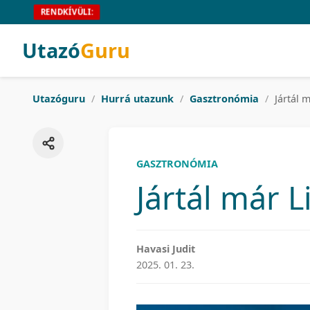
RENDKÍVÜLI:
Utazó
Guru
Utazóguru
/
Hurrá utazunk
/
Gasztronómia
/
Jártál 
GASZTRONÓMIA
Jártál már 
Havasi Judit
2025. 01. 23.