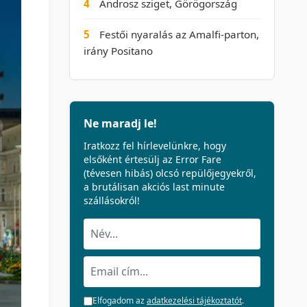
4
Ándrosz sziget, Görögország
5
Festői nyaralás az Amalfi-parton,
irány Positano
Ne maradj le!
Iratkozz fel hírlevelünkre, hogy
elsőként értesülj az Error Fare
(tévesen hibás) olcsó repülőjegyekről,
a brutálisan akciós last minute
szállásokról!
Elfogadom az
adatkezelési tájékoztatót
.