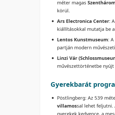
méter magas
Szenthárom
körül.
Ars Electronica Center
: A
kiállításokkal mutatja be a
Lentos Kunstmuseum
: 
partján modern művészeti
Linzi Vár (Schlossmuseu
művészettörténetbe nyújt b
Gyerekbarát progr
Pöstlingberg: Az 539 méte
villamos
sal lehet feljutni
gyerekek kedvence, a me