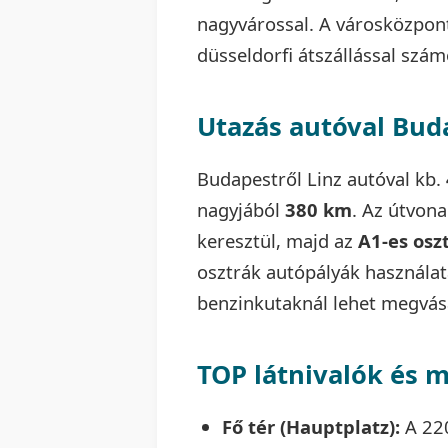
nagyvárossal. A városközpontt
düsseldorfi átszállással szá
Utazás autóval Bud
Budapestről Linz autóval kb.
nagyjából
380 km
. Az útvona
keresztül, majd az
A1-es osz
osztrák autópályák használa
benzinkutaknál lehet megvás
TOP látnivalók és
Fő tér (Hauptplatz):
A 220