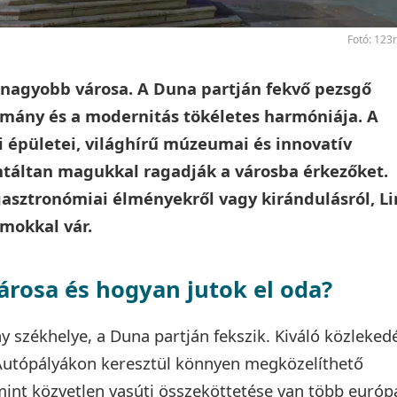
Fotó: 123
gnagyobb városa. A Duna partján fekvő pezsgő
omány és a modernitás tökéletes harmóniája. A
i épületei, világhírű múzeumai és innovatív
ntáltan magukkal ragadják a városba érkezőket.
gasztronómiai élményekről vagy kirándulásról, Li
mokkal vár.
városa és hogyan jutok el oda?
y székhelye, a Duna partján fekszik. Kiváló közleked
 Autópályákon keresztül könnyen megközelíthető
mint közvetlen vasúti összeköttetése van több európ