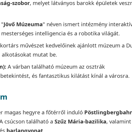
ság-szobor
, melyet látványos barokk épületek vesz
 "
Jövő Múzeuma
" néven ismert intézmény interaktí
 mesterséges intelligencia és a robotika világát.
A kortárs művészet kedvelőinek ajánlott múzeum a D
 alkotásokat mutat be.
m):
A várban található múzeum az osztrák
etekintést, és fantasztikus kilátást kínál a városra.
am
r magas hegyre a főtérről induló
Pöstlingbergbah
. A csúcson található a
Szűz Mária-bazilika
, valamint
sés
barlangvonat
.