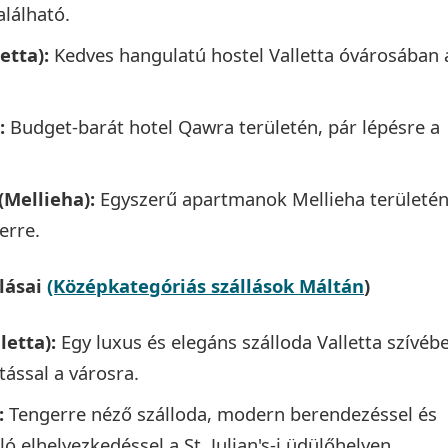
alálható.
etta):
Kedves hangulatú hostel Valletta óvárosában 
:
Budget-barát hotel Qawra területén, pár lépésre a
Mellieha):
Egyszerű apartmanok Mellieha területén
erre.
lásai
(Középkategóriás szállások Máltán
)
letta):
Egy luxus és elegáns szálloda Valletta szívéb
tással a városra.
:
Tengerre néző szálloda, modern berendezéssel és
ó elhelyezkedéssel a St. Julian's-i üdülőhelyen.