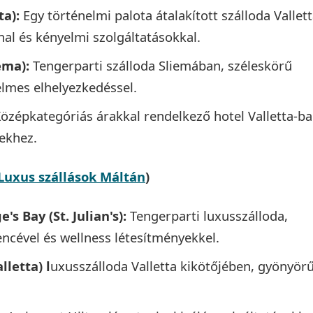
ta):
Egy történelmi palota átalakított szálloda Vallet
nal és kényelmi szolgáltatásokkal.
ema):
Tengerparti szálloda Sliemában, széleskörű
elmes elhelyezkedéssel.
özépkategóriás árakkal rendelkező hotel Valletta-ba
ekhez.
Luxus szállások Máltán
)
's Bay (St. Julian's):
Tengerparti luxusszálloda,
cével és wellness létesítményekkel.
lletta) l
uxusszálloda Valletta kikötőjében, gyönyör