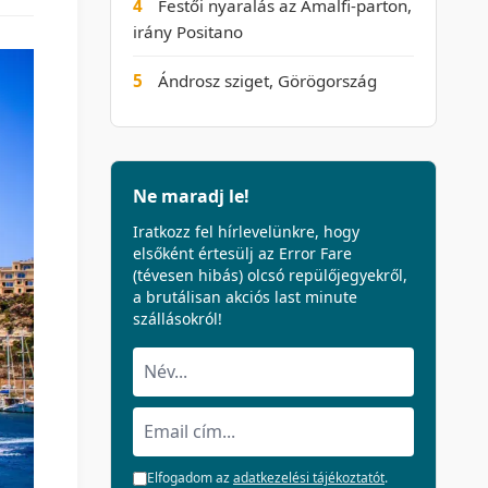
4
Festői nyaralás az Amalfi-parton,
irány Positano
5
Ándrosz sziget, Görögország
Ne maradj le!
Iratkozz fel hírlevelünkre, hogy
elsőként értesülj az Error Fare
(tévesen hibás) olcsó repülőjegyekről,
a brutálisan akciós last minute
szállásokról!
Elfogadom az
adatkezelési tájékoztatót
.