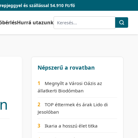
állással 54.910 Ft/fő
óbérlés
Hurrá utazunk
Népszerű a rovatban
1
Megnyílt a Városi Oázis az
állatkerti Biodómban
en
2
TOP éttermek és árak Lido di
Jesolóban
3
Ikaria a hosszú élet titka