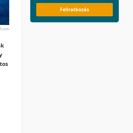
Feliratkozás
rf.com
ak
y
tos