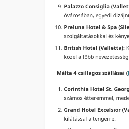
Palazzo Consiglia (Vallet
óvárosában, egyedi dizájn
Preluna Hotel & Spa (Sli
szolgáltatásokkal és kény
British Hotel (Valletta):
K
közel a főbb nevezetesség
Málta 4 csillagos szállásai (
Corinthia Hotel St. George
számos étteremmel, meden
Grand Hotel Excelsior (Va
kilátással a tengerre.