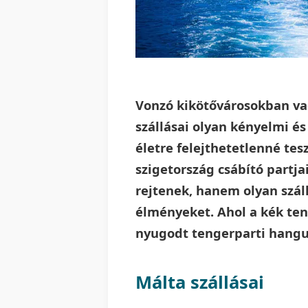
Vonzó kikötővárosokban va
szállásai olyan kényelmi é
életre felejthetetlenné tes
szigetország csábító part
rejtenek, hanem olyan száll
élményeket. Ahol a kék ten
nyugodt tengerparti hangu
Málta szállásai