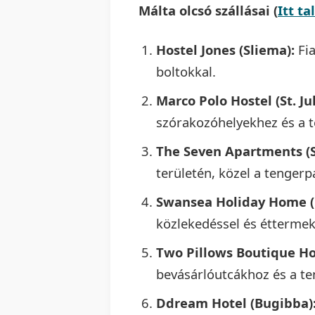
Málta olcsó szállásai (
Itt t
Hostel Jones (Sliema):
Fia
boltokkal.
Marco Polo Hostel (St. Jul
szórakozóhelyekhez és a 
The Seven Apartments (St
területén, közel a tengerp
Swansea Holiday Home (G
közlekedéssel és éttermek
Two Pillows Boutique Hos
bevásárlóutcákhoz és a te
Ddream Hotel (Bugibba)