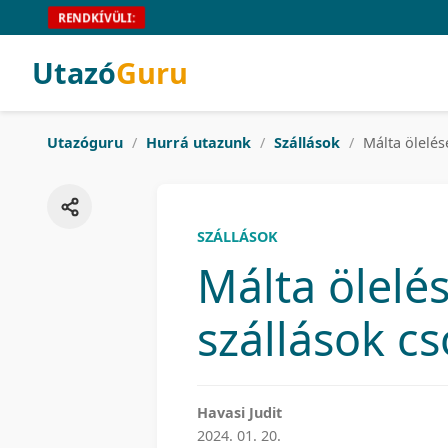
RENDKÍVÜLI:
Utazó
Guru
Utazóguru
/
Hurrá utazunk
/
Szállások
/
Málta ölelés
SZÁLLÁSOK
Málta ölelé
szállások c
Havasi Judit
2024. 01. 20.