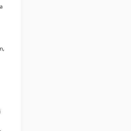
ta
n,
ű