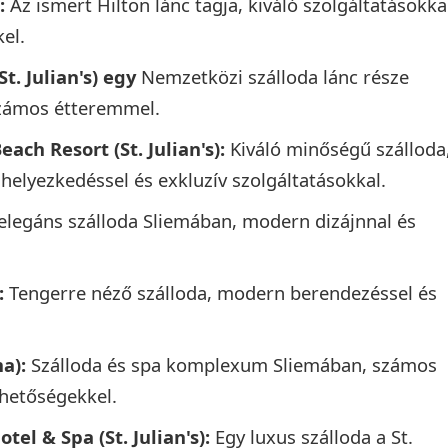
:
Az ismert Hilton lánc tagja, kiváló szolgáltatásokka
el.
t. Julian's) egy
Nemzetközi szálloda lánc része
zámos étteremmel.
ach Resort (St. Julian's):
Kiváló minőségű szálloda
lhelyezkedéssel és exkluzív szolgáltatásokkal.
elegáns szálloda Sliemában, modern dizájnnal és
:
Tengerre néző szálloda, modern berendezéssel és
a):
Szálloda és spa komplexum Sliemában, számos
hetőségekkel.
otel & Spa (St. Julian's):
Egy luxus szálloda a St.