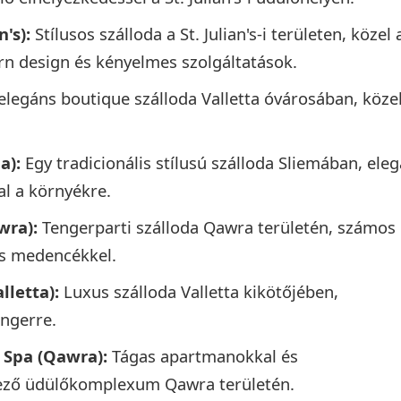
n's):
Stílusos szálloda a St. Julian's-i területen, közel 
n design és kényelmes szolgáltatások.
elegáns boutique szálloda Valletta óvárosában, közel
a):
Egy tradicionális stílusú szálloda Sliemában, ele
al a környékre.
wra):
Tengerparti szálloda Qawra területén, számos
és medencékkel.
lletta):
Luxus szálloda Valletta kikötőjében,
engerre.
 Spa (Qawra):
Tágas apartmanokkal és
kező üdülőkomplexum Qawra területén.