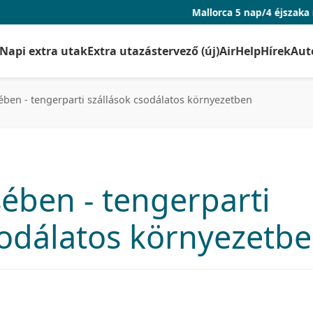
Mallorca 5 nap/4 éjszaka repjeggyel és sz
Napi extra utak
Extra utazástervező (új)
AirHelp
Hírek
Aut
ében - tengerparti szállások csodálatos környezetben
sében - tengerparti
sodálatos környezetb