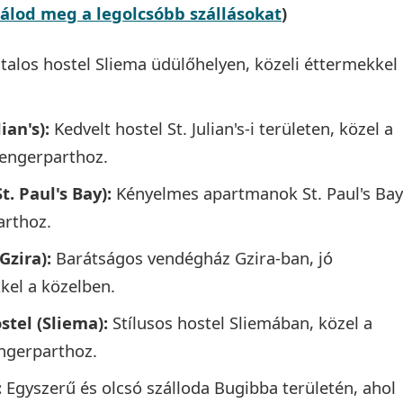
alálod meg a legolcsóbb szállásokat
)
talos hostel Sliema üdülőhelyen, közeli éttermekkel
ian's):
Kedvelt hostel St. Julian's-i területen, közel a
tengerparthoz.
. Paul's Bay):
Kényelmes apartmanok St. Paul's Bay
arthoz.
zira):
Barátságos vendégház Gzira-ban, jó
kel a közelben.
tel (Sliema):
Stílusos hostel Sliemában, közel a
ngerparthoz.
:
Egyszerű és olcsó szálloda Bugibba területén, ahol