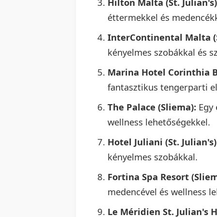
Hilton Malta (St. Julian's)
éttermekkel és medencékk
InterContinental Malta (S
kényelmes szobákkal és s
Marina Hotel Corinthia Be
fantasztikus tengerparti e
The Palace (Sliema):
Egy 
wellness lehetőségekkel.
Hotel Juliani (St. Julian's)
kényelmes szobákkal.
Fortina Spa Resort (Sliem
medencével és wellness le
Le Méridien St. Julian's H