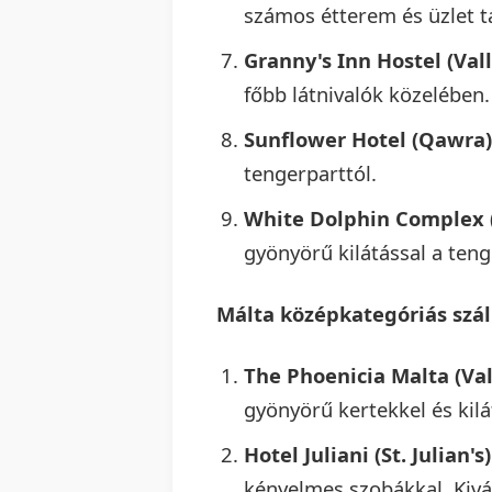
számos étterem és üzlet t
Granny's Inn Hostel (Vall
főbb látnivalók közelében.
Sunflower Hotel (Qawra)
tengerparttól.
White Dolphin Complex (
gyönyörű kilátással a teng
Málta középkategóriás szál
The Phoenicia Malta (Val
gyönyörű kertekkel és kilá
Hotel Juliani (St. Julian's)
kényelmes szobákkal. Kivál