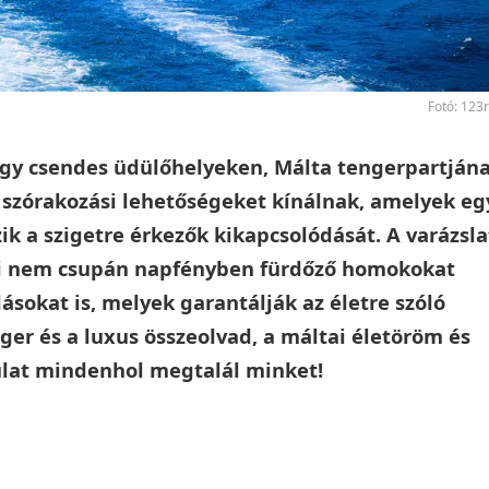
Fotó: 123
gy csendes üdülőhelyeken, Málta tengerpartján
s szórakozási lehetőségeket kínálnak, amelyek eg
zik a szigetre érkezők kikapcsolódását. A varázsla
jai nem csupán napfényben fürdőző homokokat
ásokat is, melyek garantálják az életre szóló
ger és a luxus összeolvad, a máltai életöröm és
lat mindenhol megtalál minket!