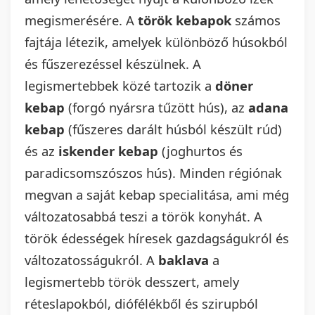
megismerésére. A
török kebapok
számos
fajtája létezik, amelyek különböző húsokból
és fűszerezéssel készülnek. A
legismertebbek közé tartozik a
döner
kebap
(forgó nyársra tűzött hús), az
adana
kebap
(fűszeres darált húsból készült rúd)
és az
iskender kebap
(joghurtos és
paradicsomszószos hús). Minden régiónak
megvan a saját kebap specialitása, ami még
változatosabbá teszi a török konyhát. A
török édességek híresek gazdagságukról és
változatosságukról. A
baklava
a
legismertebb török desszert, amely
réteslapokból, diófélékből és szirupból