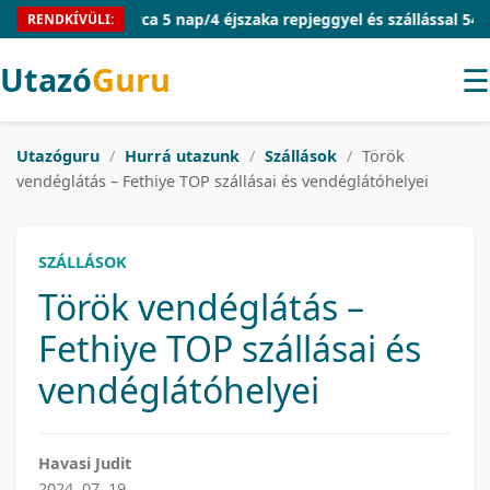
Mallorca 5 nap/4 éjszaka repjeggyel és szállással 54.910 Ft/f
RENDKÍVÜLI:
Utazó
Guru
☰
Utazóguru
/
Hurrá utazunk
/
Szállások
/
Török
vendéglátás – Fethiye TOP szállásai és vendéglátóhelyei
SZÁLLÁSOK
Török vendéglátás –
Fethiye TOP szállásai és
vendéglátóhelyei
Havasi Judit
2024. 07. 19.