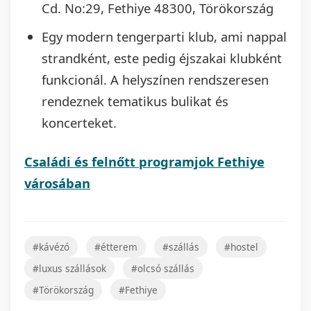
Cd. No:29, Fethiye 48300, Törökország
Egy modern tengerparti klub, ami nappal
strandként, este pedig éjszakai klubként
funkcionál. A helyszínen rendszeresen
rendeznek tematikus bulikat és
koncerteket.
Családi és felnőtt programjok Fethiye
városában
#kávézó
#étterem
#szállás
#hostel
#luxus szállások
#olcsó szállás
#Törökország
#Fethiye