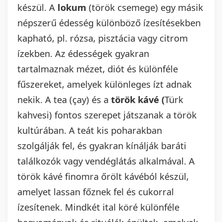
készül. A
lokum
(török csemege) egy másik
népszerű édesség különböző ízesítésekben
kapható, pl. rózsa, pisztácia vagy citrom
ízekben. Az édességek gyakran
tartalmaznak mézet, diót és különféle
fűszereket, amelyek különleges ízt adnak
nekik. A tea (çay) és a
török kávé (
Türk
kahvesi) fontos szerepet játszanak a török
kultúrában. A teát kis poharakban
szolgálják fel, és gyakran kínálják baráti
találkozók vagy vendéglátás alkalmával. A
török kávé finomra őrölt kávéból készül,
amelyet lassan főznek fel és cukorral
ízesítenek. Mindkét ital köré különféle