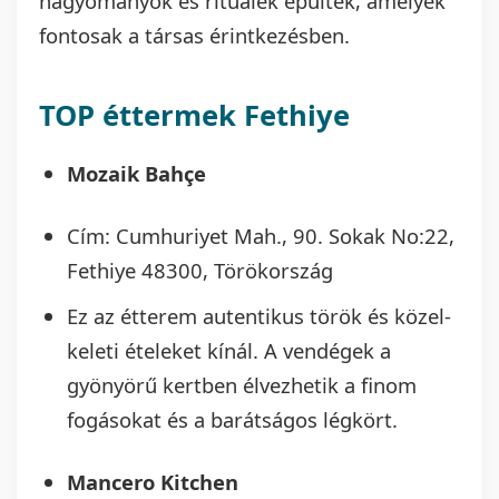
hagyományok és rituálék épültek, amelyek
fontosak a társas érintkezésben.
TOP éttermek Fethiye
Mozaik Bahçe
Cím: Cumhuriyet Mah., 90. Sokak No:22,
Fethiye 48300, Törökország
Ez az étterem autentikus török és közel-
keleti ételeket kínál. A vendégek a
gyönyörű kertben élvezhetik a finom
fogásokat és a barátságos légkört.
Mancero Kitchen