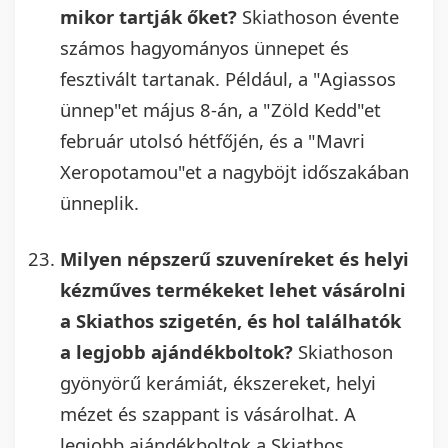
mikor tartják őket?
Skiathoson évente
számos hagyományos ünnepet és
fesztivált tartanak. Például, a "Agiassos
ünnep"et május 8-án, a "Zöld Kedd"et
február utolsó hétfőjén, és a "Mavri
Xeropotamou"et a nagyböjt időszakában
ünneplik.
Milyen népszerű szuveníreket és helyi
kézműves termékeket lehet vásárolni
a Skiathos szigetén, és hol találhatók
a legjobb ajándékboltok?
Skiathoson
gyönyörű kerámiát, ékszereket, helyi
mézet és szappant is vásárolhat. A
legjobb ajándékboltok a Skiathos