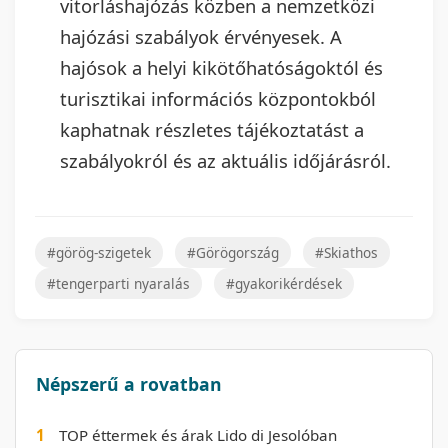
vitorláshajózás közben a nemzetközi
hajózási szabályok érvényesek. A
hajósok a helyi kikötőhatóságoktól és
turisztikai információs központokból
kaphatnak részletes tájékoztatást a
szabályokról és az aktuális időjárásról.
#görög-szigetek
#Görögország
#Skiathos
#tengerparti nyaralás
#gyakorikérdések
Népszerű a rovatban
1
TOP éttermek és árak Lido di Jesolóban