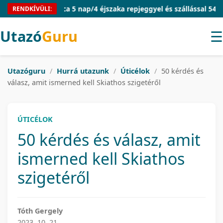
Mallorca 5 nap/4 éjszaka repjeggyel és szállással 54.910 Ft/fő
RENDKÍVÜLI:
Utazó
Guru
☰
Utazóguru
/
Hurrá utazunk
/
Úticélok
/
50 kérdés és
válasz, amit ismerned kell Skiathos szigetéről
ÚTICÉLOK
50 kérdés és válasz, amit
ismerned kell Skiathos
szigetéről
Tóth Gergely
2023. 10. 21.