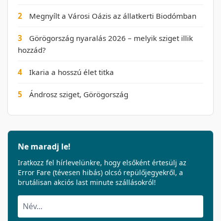
2
Megnyílt a Városi Oázis az állatkerti Biodómban
3
Görögország nyaralás 2026 – melyik sziget illik
hozzád?
4
Ikaria a hosszú élet titka
5
Ándrosz sziget, Görögország
Ne maradj le!
Iratkozz fel hírlevelünkre, hogy elsőként értesülj az
Error Fare (tévesen hibás) olcsó repülőjegyekről, a
brutálisan akciós last minute szállásokról!