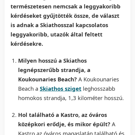
természetesen nemcsak a leggyakoribb
kérdéseket gyűjtötték össze, de választ
is adnak a Skiathosszal kapcsolatos
leggyakoribb, utazók által feltett
kérdésekre.
Milyen hosszú a Skiathos
legnépszerűbb strandja, a
Koukounaries Beach?
A Koukounaries
Beach a
Skiathos sziget
leghosszabb
homokos strandja, 1,3 kilométer hosszú.
Hol található a Kastro, az óváros
középkori erődje, és mikor épült?
A
Kastro az óváros magaslatán található és