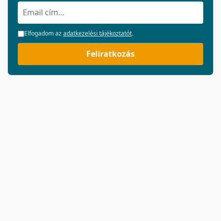
Elfogadom az
adatkezelési tájékoztatót
.
Feliratkozás