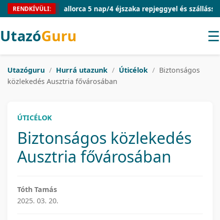
Mallorca 5 nap/4 éjszaka repjeggyel és szállással 54.
RENDKÍVÜLI:
Utazó
Guru
☰
Utazóguru
/
Hurrá utazunk
/
Úticélok
/
Biztonságos
közlekedés Ausztria fővárosában
ÚTICÉLOK
Biztonságos közlekedés
Ausztria fővárosában
Tóth Tamás
2025. 03. 20.