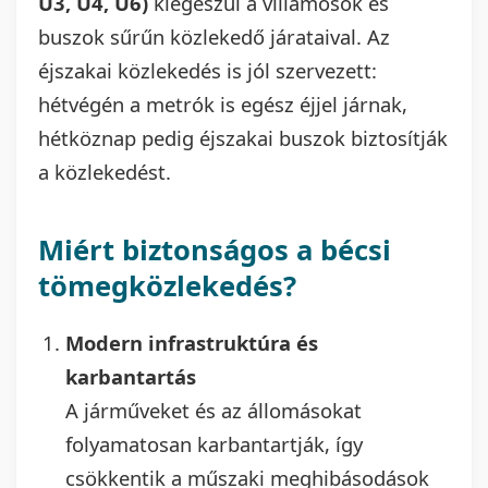
U3, U4, U6)
kiegészül a villamosok és
buszok sűrűn közlekedő járataival. Az
éjszakai közlekedés is jól szervezett:
hétvégén a metrók is egész éjjel járnak,
hétköznap pedig éjszakai buszok biztosítják
a közlekedést.
Miért biztonságos a bécsi
tömegközlekedés?
Modern infrastruktúra és
karbantartás
A járműveket és az állomásokat
folyamatosan karbantartják, így
csökkentik a műszaki meghibásodások