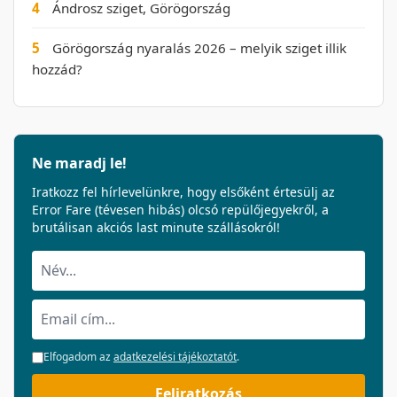
4
Ándrosz sziget, Görögország
5
Görögország nyaralás 2026 – melyik sziget illik
hozzád?
Ne maradj le!
Iratkozz fel hírlevelünkre, hogy elsőként értesülj az
Error Fare (tévesen hibás) olcsó repülőjegyekről, a
brutálisan akciós last minute szállásokról!
Elfogadom az
adatkezelési tájékoztatót
.
Feliratkozás