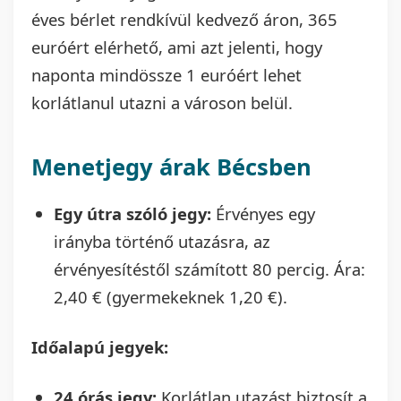
éves bérlet rendkívül kedvező áron, 365
euróért elérhető, ami azt jelenti, hogy
naponta mindössze 1 euróért lehet
korlátlanul utazni a városon belül.
Menetjegy árak Bécsben
Egy útra szóló jegy:
Érvényes egy
irányba történő utazásra, az
érvényesítéstől számított 80 percig. Ára:
2,40 € (gyermekeknek 1,20 €).
Időalapú jegyek:
24 órás jegy:
Korlátlan utazást biztosít a