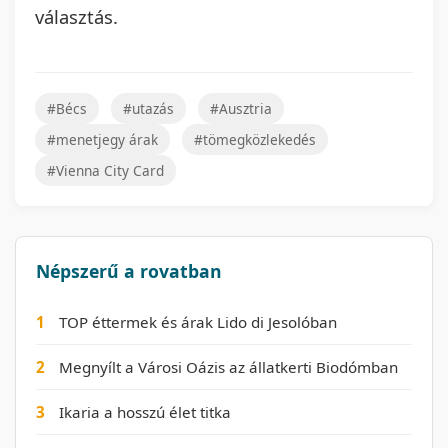
választás.
#Bécs
#utazás
#Ausztria
#menetjegy árak
#tömegközlekedés
#Vienna City Card
Népszerű a rovatban
1
TOP éttermek és árak Lido di Jesolóban
2
Megnyílt a Városi Oázis az állatkerti Biodómban
3
Ikaria a hosszú élet titka