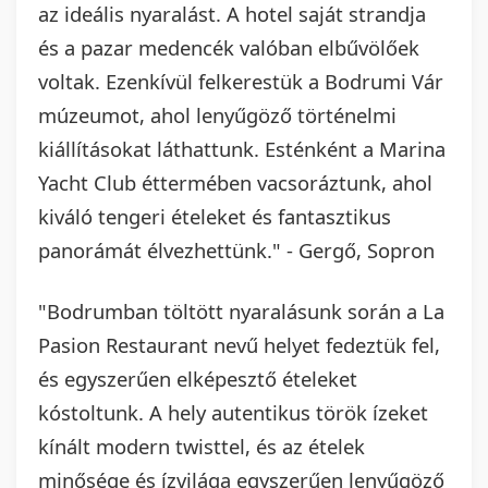
az ideális nyaralást. A hotel saját strandja
és a pazar medencék valóban elbűvölőek
voltak. Ezenkívül felkerestük a Bodrumi Vár
múzeumot, ahol lenyűgöző történelmi
kiállításokat láthattunk. Esténként a Marina
Yacht Club éttermében vacsoráztunk, ahol
kiváló tengeri ételeket és fantasztikus
panorámát élvezhettünk." - Gergő, Sopron
"Bodrumban töltött nyaralásunk során a La
Pasion Restaurant nevű helyet fedeztük fel,
és egyszerűen elképesztő ételeket
kóstoltunk. A hely autentikus török ízeket
kínált modern twisttel, és az ételek
minősége és ízvilága egyszerűen lenyűgöző