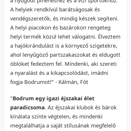
a nyugodt pihenéshez és a vízi sportokhoz.
A helyiek rendkívül barátságosak és
vendégszeretők, és mindig készek segíteni.
A helyi piacokon és bazárokon rengeteg
helyi termék közül lehet válogatni. Élveztem
a hajókirándulást is a környező szigetekre,
ahol lenyűgöző partszakaszokat és eldugott
öblöket fedeztem fel. Mindenki, aki szereti
a nyaralást és a kikapcsolódást, imádni
fogja Bodrumot!" - Kálmán, Fót
"
Bodrum egy igazi éjszakai élet
paradicsoma
. Az éjszakai klubok és bárok
kínálata szinte végtelen, és mindenki
megtalálhatja a saját stílusának megfelelő