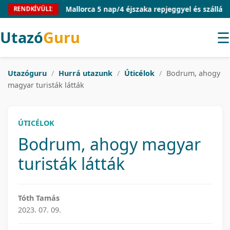
Mallorca 5 nap/4 éjszaka repjeggyel és szállással 54
RENDKÍVÜLI:
Utazó
Guru
☰
Utazóguru
/
Hurrá utazunk
/
Úticélok
/
Bodrum, ahogy
magyar turisták látták
ÚTICÉLOK
Bodrum, ahogy magyar
turisták látták
Tóth Tamás
2023. 07. 09.