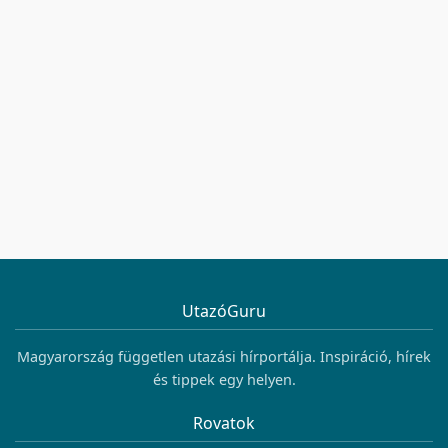
UtazóGuru
Magyarország független utazási hírportálja. Inspiráció, hírek
és tippek egy helyen.
Rovatok