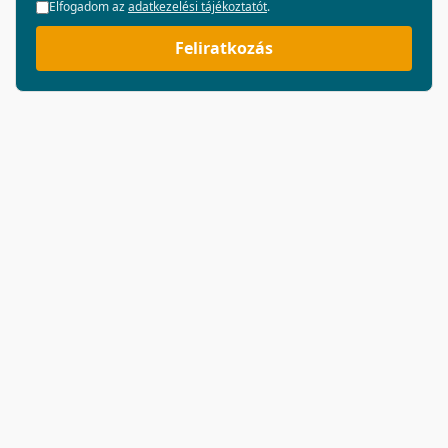
Elfogadom az
adatkezelési tájékoztatót
.
Feliratkozás