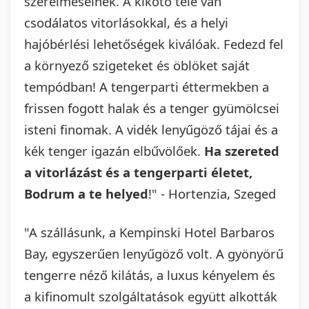
szerelmeseinek. A kikötő tele van
csodálatos vitorlásokkal, és a helyi
hajóbérlési lehetőségek kiválóak. Fedezd fel
a környező szigeteket és öblöket saját
tempódban! A tengerparti éttermekben a
frissen fogott halak és a tenger gyümölcsei
isteni finomak. A vidék lenyűgöző tájai és a
kék tenger igazán elbűvölőek.
Ha szereted
a vitorlázást és a tengerparti életet,
Bodrum a te helyed
!" - Hortenzia, Szeged
"A szállásunk, a Kempinski Hotel Barbaros
Bay, egyszerűen lenyűgöző volt. A gyönyörű
tengerre néző kilátás, a luxus kényelem és
a kifinomult szolgáltatások együtt alkották