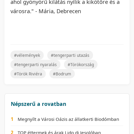
ahol gyönyörű kilátás nyílik a kikötőre és a
városra." - Mária, Debrecen
#vélemények
#tengerparti utazás
#tengerparti nyaralás
#Törökország
#Török Riviéra
#Bodrum
Népszerű a rovatban
1
Megnyílt a Városi Oázis az állatkerti Biodómban
2
TOP éttermek és árak Lido di Jesolóban