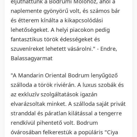
eljuthattunk a Bodrumi Mólóhoz, ahol a
naplemente gyönyörű volt, és számos bár
és étterem kínálta a kikapcsolódási
lehetőségeket. A helyi piacokon pedig
fantasztikus török édességeket és
szuveníreket lehetett vásárolni." - Endre,
Balassagyarmat
"A Mandarin Oriental Bodrum lenyűgöző
szálloda a török riviérán. A luxus szobák és
az exkluzív szolgáltatások igazán
elvarázsoltak minket. A szálloda saját privát
stranddal és páratlan kilátással a tengerre
rendkívül pihentető volt. Bodrum
óvárosában felkerestük a popüláris "Ciya