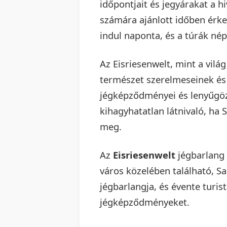
időpontjait és jegyárakat a h
számára ajánlott időben érke
indul naponta, és a túrák né
Az Eisriesenwelt, mint a vilá
természet szerelmeseinek és 
jégképződményei és lenyűgöz
kihagyhatatlan látnivaló, h
meg.
Az
Eisriesenwelt
jégbarlang 
város közelében található, S
jégbarlangja, és évente turis
jégképződményeket.