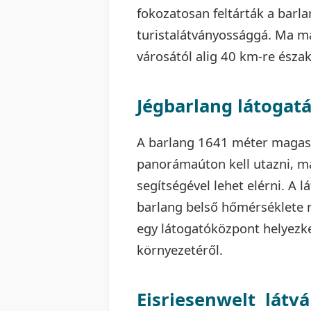
fokozatosan feltárták a barl
turistalátványossággá. Ma m
városától alig 40 km-re észak
Jégbarlang látogat
A barlang 1641 méter magasa
panorámaúton kell utazni, ma
segítségével lehet elérni. A 
barlang belső hőmérséklete n
egy látogatóközpont helyezke
környezetéről.
Eisriesenwelt látv