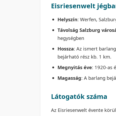
Eisriesenwelt
jégba
Helyszín
: Werfen, Salzbur
Távolság Salzburg város
hegységben
Hossza
: Az ismert barlan
bejárható rész kb. 1 km.
Megnyitás éve
: 1920-as 
Magasság
: A barlang bejá
Látogatók száma
Az Eisriesenwelt évente körü