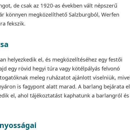
angot, de csak az 1920-as években vált népszerű
ár könnyen megközelíthető Salzburgból, Werfen
ra fekszik.
ása
n helyezkedik el, és megközelítéséhez egy festői
jd egy rövid hegyi túra vagy kötélpályás felvonó
látogatóknak meleg ruházatot ajánlott viselniük, mive
yáron is fagypont alatt marad. A barlang bejárata el
dik el, ahol tájékoztatást kaphatunk a barlangról és
ányosságai