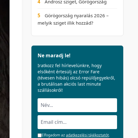
4
Ándrosz sziget, Görögország
5
Görögország nyaralás 2026 –
melyik sziget illik hozzád?
Ne maradj le!
Iratkozz fel hírlevelünkre, hogy
elsőként értesülj az Error Fare
(tévesen hibás) olcsó repülőjegyekről,
a brutálisan akciós last minute
szállásokról!
Elfogadom az
adatkezelési tájékoztatót
.