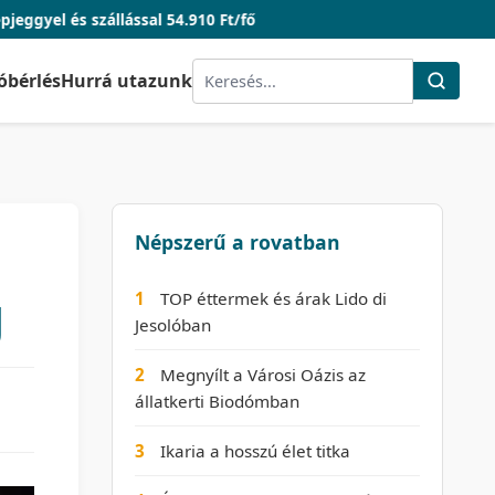
ással 54.910 Ft/fő
óbérlés
Hurrá utazunk
Népszerű a rovatban
g
1
TOP éttermek és árak Lido di
Jesolóban
2
Megnyílt a Városi Oázis az
állatkerti Biodómban
3
Ikaria a hosszú élet titka