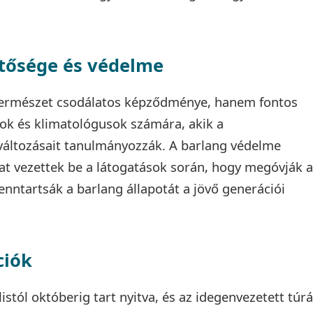
ntősége és védelme
természet csodálatos képződménye, hanem fontos
sok és klimatológusok számára, akik a
áltozásait tanulmányozzák. A barlang védelme
t vezettek be a látogatások során, hogy megóvják a
enntartsák a barlang állapotát a jövő generációi
ciók
istól októberig tart nyitva, és az idegenvezetett túr