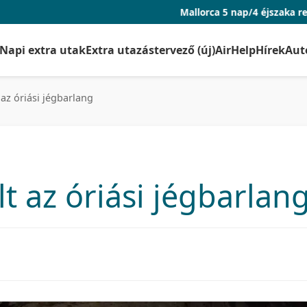
Mallorca 5 nap/4 éjszaka repjeggyel és száll
Napi extra utak
Extra utazástervező (új)
AirHelp
Hírek
Aut
az óriási jégbarlang
t az óriási jégbarlan