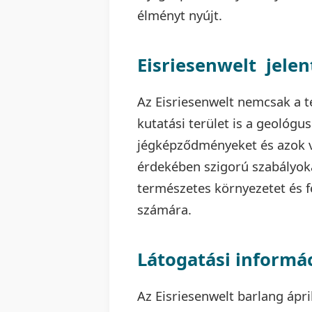
élményt nyújt.
Eisriesenwelt jele
Az Eisriesenwelt nemcsak a 
kutatási terület is a geológu
jégképződményeket és azok v
érdekében szigorú szabályoka
természetes környezetet és f
számára.
Látogatási informá
Az Eisriesenwelt barlang ápril