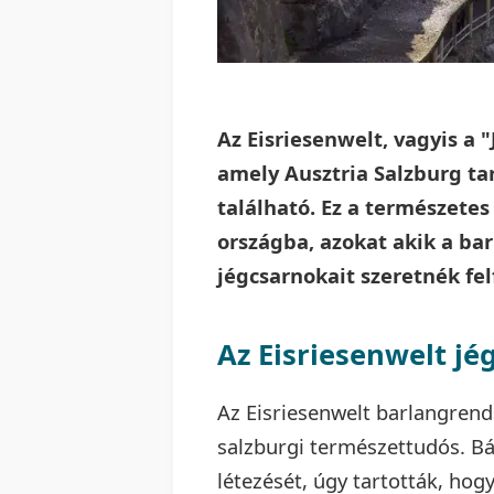
Az Eisriesenwelt, vagyis a 
amely Ausztria Salzburg t
található. Ez a természetes
országba, azokat akik a b
jégcsarnokait szeretnék fel
Az Eisriesenwelt jé
Az Eisriesenwelt barlangrend
salzburgi természettudós. Bá
létezését, úgy tartották, hog