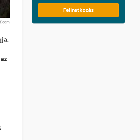
Feliratkozás
rf.com
gja,
 az
g