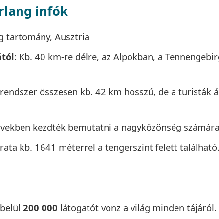
rlang infók
g tartomány, Ausztria
ától
: Kb. 40 km-re délre, az Alpokban, a Tennengebir
grendszer összesen kb. 42 km hosszú, de a turisták á
években kezdték bemutatni a nagyközönség számára
rata kb. 1641 méterrel a tengerszint felett található
lbelül
200 000
látogatót vonz a világ minden tájáról.