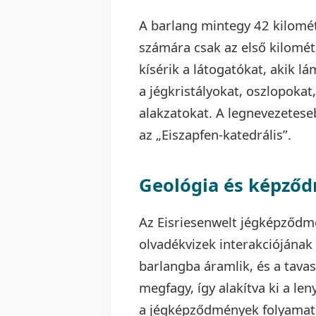
A barlang mintegy 42 kilomét
számára csak az első kilomét
kísérik a látogatókat, akik l
a jégkristályokat, oszlopokat,
alakzatokat. A legnevezetese
az „Eiszapfen-katedrális”.
Geológia és képző
Az Eisriesenwelt jégképződmé
olvadékvizek interakciójának
barlangba áramlik, és a tavas
megfagy, így alakítva ki a le
a jégképződmények folyamato