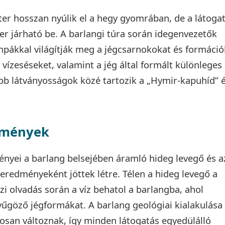
er hosszan nyúlik el a hegy gyomrában, de a látoga
er járható be. A barlangi túra során idegenvezetők
ámpákkal világítják meg a jégcsarnokokat és formáció
 vízeséseket, valamint a jég által formált különleges
bb látványosságok közé tartozik a „Hymir-kapuhíd” 
dmények
nyei a barlang belsejében áramló hideg levegő és a
 eredményeként jöttek létre. Télen a hideg levegő a
zi olvadás során a víz behatol a barlangba, ahol
nyűgöző jégformákat. A barlang geológiai kialakulása
san változnak, így minden látogatás egyedülálló