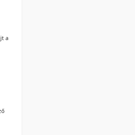
jt a
ző