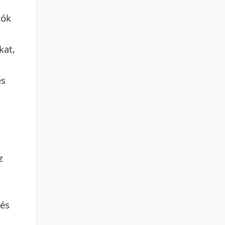
tók
kat,
és
z
 és