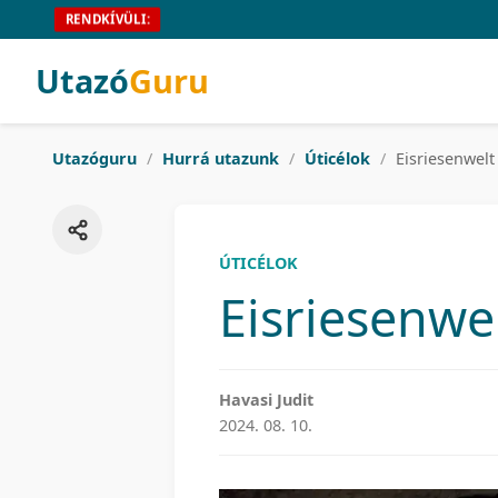
RENDKÍVÜLI:
Utazó
Guru
Utazóguru
/
Hurrá utazunk
/
Úticélok
/
Eisriesenwelt 
ÚTICÉLOK
Eisriesenwel
Havasi Judit
2024. 08. 10.