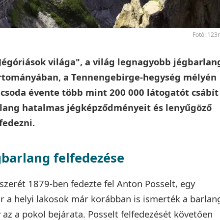
Fotó: 123
"Jégóriások világa", a világ legnagyobb jégbarlan
artományában, a Tennengebirge-hegység mélyén
 csoda évente több mint 200 000 látogatót csábít
arlang hatalmas jégképződményeit és lenyűgöző
fedezni.
gbarlang felfedezése
szerét 1879-ben fedezte fel Anton Posselt, egy
r a helyi lakosok már korábban is ismerték a barlan
y az a pokol bejárata. Posselt felfedezését követően