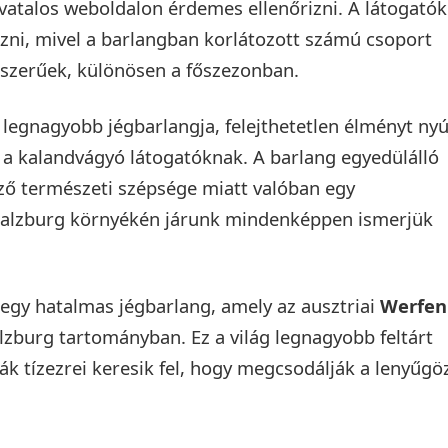
ivatalos weboldalon érdemes ellenőrizni. A látogatók
zni, mivel a barlangban korlátozott számú csoport
pszerűek, különösen a főszezonban.
g legnagyobb jégbarlangja, felejthetetlen élményt nyú
a kalandvágyó látogatóknak. A barlang egyedülálló
ő természeti szépsége miatt valóban egy
a Salzburg környékén járunk mindenképpen ismerjük
egy hatalmas jégbarlang, amely az ausztriai
Werfen
alzburg tartományban. Ez a világ legnagyobb feltárt
ták tízezrei keresik fel, hogy megcsodálják a lenyűgö