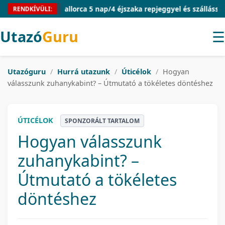
Mallorca 5 nap/4 éjszaka repjeggyel és szállással 54.91
RENDKÍVÜLI:
Utazó
Guru
☰
Utazóguru
/
Hurrá utazunk
/
Úticélok
/
Hogyan
válasszunk zuhanykabint? – Útmutató a tökéletes döntéshez
ÚTICÉLOK
SPONZORÁLT TARTALOM
Hogyan válasszunk
zuhanykabint? –
Útmutató a tökéletes
döntéshez