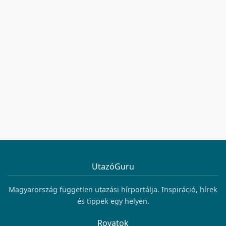
UtazóGuru
Magyarország független utazási hírportálja. Inspiráció, hírek
és tippek egy helyen.
Rovatok