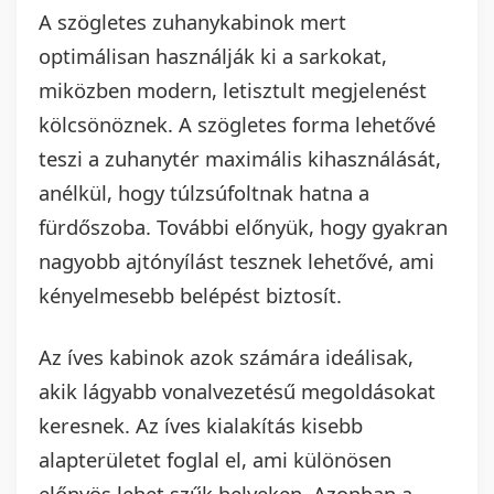
A szögletes zuhanykabinok mert
optimálisan használják ki a sarkokat,
miközben modern, letisztult megjelenést
kölcsönöznek. A szögletes forma lehetővé
teszi a zuhanytér maximális kihasználását,
anélkül, hogy túlzsúfoltnak hatna a
fürdőszoba. További előnyük, hogy gyakran
nagyobb ajtónyílást tesznek lehetővé, ami
kényelmesebb belépést biztosít.
Az íves kabinok azok számára ideálisak,
akik lágyabb vonalvezetésű megoldásokat
keresnek. Az íves kialakítás kisebb
alapterületet foglal el, ami különösen
előnyös lehet szűk helyeken. Azonban a