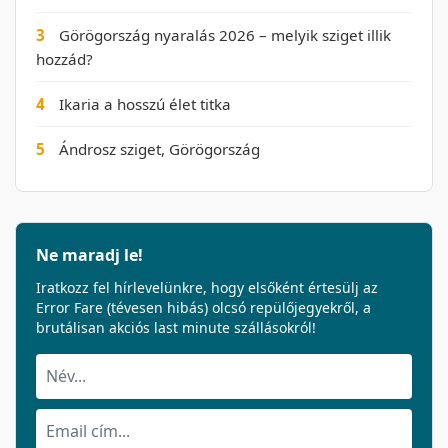
3
Görögország nyaralás 2026 – melyik sziget illik
hozzád?
4
Ikaria a hosszú élet titka
5
Ándrosz sziget, Görögország
Ne maradj le!
Iratkozz fel hírlevelünkre, hogy elsőként értesülj az
Error Fare (tévesen hibás) olcsó repülőjegyekről, a
brutálisan akciós last minute szállásokról!