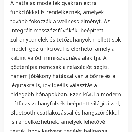
A hátfalas modellek gyakran extra
funkciókkal is rendelkeznek, amelyek
tovább fokozzák a wellness élményt. Az
integrált masszázsfúvókák, beépített
zuhanypanelek és tetőzuhanyok mellett sok
modell gőzfunkcióval is elérhető, amely a
kabint valódi mini-szaunává alakítja. A
gőzterápia nemcsak a relaxációt segíti,
hanem jótékony hatással van a bőrre és a
légutakra is, így ideális választás a
hidegebb hónapokban. Ezen kívül a modern
hátfalas zuhanyfülkék beépített világítással,
Bluetooth-csatlakozással és hangszórókkal
is rendelkezhetnek, amelyek lehetővé
teszik, hogy kedvenc zenéjét hallgassa,