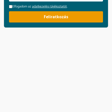
Elfogadom az
adatkezelési tájékoztatót
.
Feliratkozás