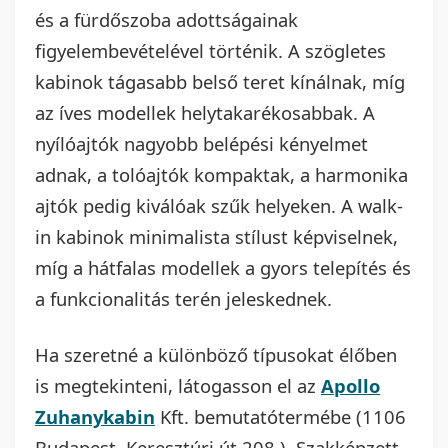
és a fürdőszoba adottságainak
figyelembevételével történik. A szögletes
kabinok tágasabb belső teret kínálnak, míg
az íves modellek helytakarékosabbak. A
nyílóajtók nagyobb belépési kényelmet
adnak, a tolóajtók kompaktak, a harmonika
ajtók pedig kiválóak szűk helyeken. A walk-
in kabinok minimalista stílust képviselnek,
míg a hátfalas modellek a gyors telepítés és
a funkcionalitás terén jeleskednek.
Ha szeretné a különböző típusokat élőben
is megtekinteni, látogasson el az
Apollo
Zuhanykabin
Kft. bemutatótermébe (1106
Budapest, Keresztúri út 208.). Szakképzett