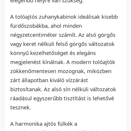
elegendő helyre van szükség.
A tolóajtós zuhanykabinok ideálisak kisebb
fürdőszobákba, ahol minden
négyzetcentiméter számít. Az alsó görgős
vagy keret nélküli felső görgős változatok
könnyű kezelhetőséget és elegáns
megjelenést kínálnak. A modern tolóajtók
zökkenőmentesen mozognak, miközben
zárt állapotban kiváló vízzárást
biztosítanak. Az alsó sín nélküli változatok
ráadásul egyszerűbb tisztítást is lehetővé
tesznek.
A harmonika ajtós fülkék a