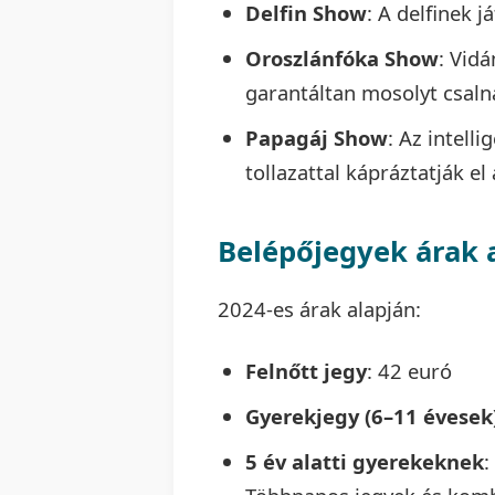
Delfin Show
: A delfinek 
Oroszlánfóka Show
: Vidá
garantáltan mosolyt csaln
Papagáj Show
: Az intell
tollazattal kápráztatják el
Belépőjegyek árak 
2024-es árak alapján:
Felnőtt jegy
: 42 euró
Gyerekjegy (6–11 évesek
5 év alatti gyerekeknek
: