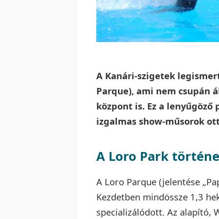
A Kanári-szigetek legismert
Parque), ami nem csupán á
központ is. Ez a lenyűgöző 
izgalmas show-műsorok ot
A Loro Park történ
A Loro Parque (jelentése „Pa
Kezdetben mindössze 1,3 hekt
specializálódott. Az alapító,