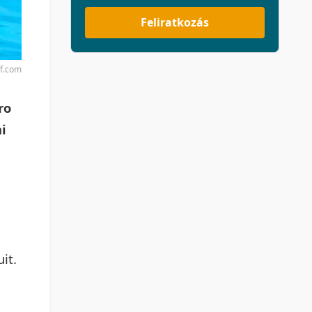
Feliratkozás
rf.com
ro
i
it.
,