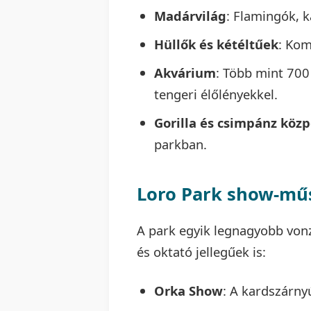
Madárvilág
: Flamingók, 
Hüllők és kétéltűek
: Kom
Akvárium
: Több mint 700
tengeri élőlényekkel.
Gorilla és csimpánz köz
parkban.
Loro Park show-mű
A park egyik legnagyobb von
és oktató jellegűek is:
Orka Show
: A kardszárny