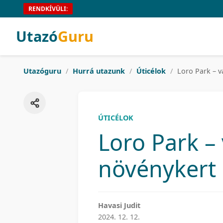
RENDKÍVÜLI:
Utazó
Guru
Utazóguru
/
Hurrá utazunk
/
Úticélok
/
Loro Park – v
ÚTICÉLOK
Loro Park – 
növénykert 
Havasi Judit
2024. 12. 12.