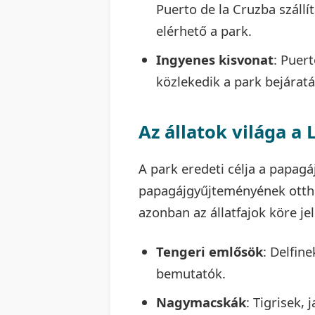
Puerto de la Cruzba száll
elérhető a park.
Ingyenes kisvonat
: Puer
közlekedik a park bejárat
Az állatok világa a
A park eredeti célja a papagá
papagájgyűjteményének ottho
azonban az állatfajok köre j
Tengeri emlősök
: Delfin
bemutatók.
Nagymacskák
: Tigrisek,