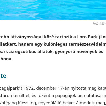
Fotó: 123
ebb látványosságai közé tartozik a Loro Park (Lo
llatkert, hanem egy különleges természetvédelm
park az egzotikus állatok, gyönyörű növények és
thona.
ete
pagájpark”) 1972. december 17-én nyitotta meg kapu
áron terült el, és főként a papagájok bemutatására
 Wolfgang Kiessling, egyedülálló helyet álmodott meg