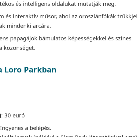
játékos és intelligens oldalukat mutatják meg.
m és interaktív műsor, ahol az oroszlánfókák trükkje
ak mindenki arcára.
igens papagájok bámulatos képességekkel és színes
 a közönséget.
a Loro Parkban
)
: 30 euró
 Ingyenes a belépés.