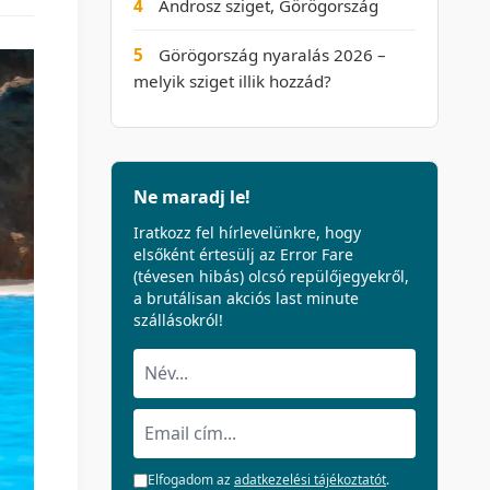
4
Ándrosz sziget, Görögország
5
Görögország nyaralás 2026 –
melyik sziget illik hozzád?
Ne maradj le!
Iratkozz fel hírlevelünkre, hogy
elsőként értesülj az Error Fare
(tévesen hibás) olcsó repülőjegyekről,
a brutálisan akciós last minute
szállásokról!
Elfogadom az
adatkezelési tájékoztatót
.