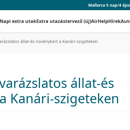
Mallorca 5 nap/4 éjszaka repjeggyel 
Napi extra utak
Extra utazástervező (új)
AirHelp
Hírek
Aut
arázslatos állat-és növénykert a Kanári-szigeteken
varázslatos állat-és
a Kanári-szigeteken