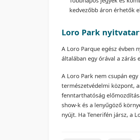
Többnapos jegyek és kombi
kedvezőbb áron érhetők el
Loro Park nyitvatar
A Loro Parque egész évben ny
általában egy órával a zárás 
A Loro Park nem csupán egy s
természetvédelmi központ, am
fenntarthatóság előmozdításár
show-k és a lenyűgöző körny
nyújt. Ha Tenerifén jársz, a L