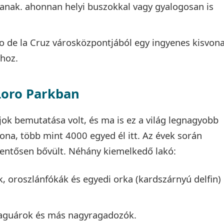
ítanak. ahonnan helyi buszokkal vagy gyalogosan is
to de la Cruz városközpontjából egy ingyenes kisvon
ához.
 Loro Parkban
jok bemutatása volt, és ma is ez a világ legnagyobb
na, több mint 4000 egyed él itt. Az évek során
elentősen bővült. Néhány kiemelkedő lakó:
ek, oroszlánfókák és egyedi orka (kardszárnyú delfin)
 jaguárok és más nagyragadozók.