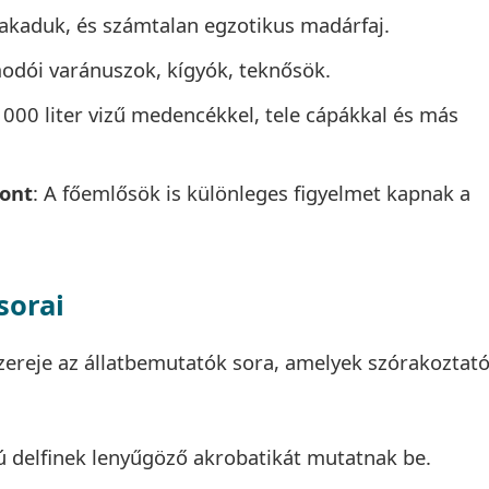
kakaduk, és számtalan egzotikus madárfaj.
odói varánuszok, kígyók, teknősök.
 000 liter vizű medencékkel, tele cápákkal és más
pont
: A főemlősök is különleges figyelmet kapnak a
sorai
zereje az állatbemutatók sora, amelyek szórakoztat
ú delfinek lenyűgöző akrobatikát mutatnak be.