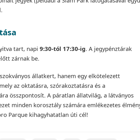
nált jegyek (például a Siam Park látogatásával együ
.
tása
itva tart, napi
9:30-tól 17:30-ig
. A jegypénztárak
előtt zárnak be.
zokványos állatkert, hanem egy elkötelezett
ely az oktatásra, szórakoztatásra és a
a összpontosít. A páratlan állatvilág, a látványos
ezet minden korosztály számára emlékezetes élmén
oro Parque kihagyhatatlan úti cél!