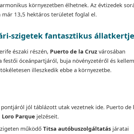
harmonikus környezetben élhetnek. Az évtizedek sor
 már 13,5 hektáros területet foglal el.
ri-szigetek fantasztikus állatkertj
rife északi részén,
Puerto de la Cruz
városában
 a festői óceánpartjáról, buja növényzetéről és kelle
 tökéletesen illeszkedik ebbe a környezetbe.
 pontjáról jól táblázott utak vezetnek ide. Puerto de 
a
Loro Parque
jelzéseit.
 szigeten működő
Titsa autóbuszolgáltatás
járatai