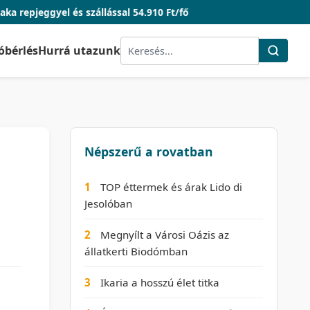
és szállással 54.910 Ft/fő
óbérlés
Hurrá utazunk
Népszerű a rovatban
1
TOP éttermek és árak Lido di
Jesolóban
2
Megnyílt a Városi Oázis az
állatkerti Biodómban
3
Ikaria a hosszú élet titka