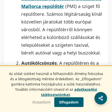
Mallorca repülőtér
(PMI) a sziget fő
repülőtere. Számos légitársaság kínál
közvetlen járatokat több európai
városból. A repülőtérről könnyen
elérheted a különböző szállásokat és
településeket a szigeten taxival,
bérelt autóval vagy a helyi buszokkal.
Autókölcsönzés
: A repülőtéren és a
sziget különböző pontjain is
Az oldal sütiket használ a felhasználói élmény fokozása
találhatók autókölcsönző irodák.
és a látogatottság mérése érdekében. Az „Elfogadom”
gombra kattintva hozzájárulsz a sütik használatához.
Érdemes előre foglalni, különösen a
További információért olvasd el az
adatkezelési
nyári hónapokban!
tájékoztatónkat
.
Elutasítom
Elfogadom
Autóbusz
: Mallorcán egy központi
autóbusz-hálózat köti össze a sziget