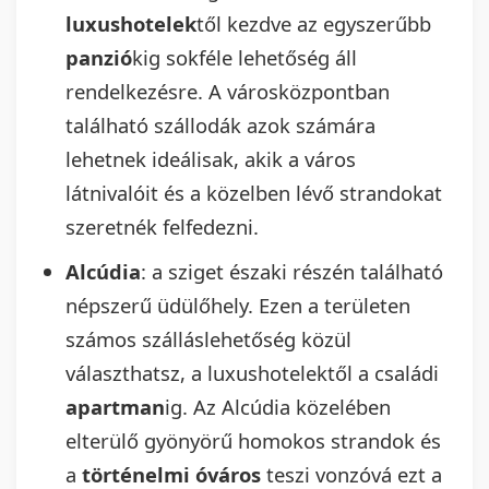
luxushotelek
től kezdve az egyszerűbb
panzió
kig sokféle lehetőség áll
rendelkezésre. A városközpontban
található szállodák azok számára
lehetnek ideálisak, akik a város
látnivalóit és a közelben lévő strandokat
szeretnék felfedezni.
Alcúdia
: a sziget északi részén található
népszerű üdülőhely. Ezen a területen
számos szálláslehetőség közül
választhatsz, a luxushotelektől a családi
apartman
ig. Az Alcúdia közelében
elterülő gyönyörű homokos strandok és
a
történelmi óváros
teszi vonzóvá ezt a