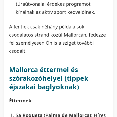
túraútvonalai érdekes programot
kínálnak az aktív sport kedvelőinek.
A fentiek csak néhány példa a sok
csodálatos strand közül Mallorcán, fedezze
fel személyesen Ön is a sziget további
csodáit.
Mallorca éttermei és
szórakozóhelyei (tippek
éjszakai baglyoknak)
Éttermek:
S
a Roqueta
(P
alma de Mallorca
): Híres