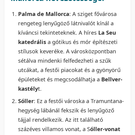
Palma de Mallorca
: A sziget fővárosa
rengeteg lenyűgöző látnivalót kínál a
kíváncsi tekinteteknek. A híres
La Seu
katedrális
a gótikus és mór építészeti
stílusok keveréke. A városközpontban
sétálva mindenki felfedezheti a szűk
utcákat, a festői piacokat és a gyönyörű
épületeket és megcsodálhatja a
Bellver-
kastély
t.
Sóller
: Ez a festői városka a Tramuntana-
hegység lábánál fekszik és lenyűgöző
tájjal rendelkezik. Az itt található
százéves villamos vonat, a S
óller-vonat