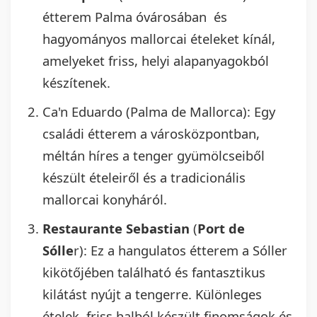
étterem Palma óvárosában és
hagyományos mallorcai ételeket kínál,
amelyeket friss, helyi alapanyagokból
készítenek.
Ca'n Eduardo (Palma de Mallorca): Egy
családi étterem a városközpontban,
méltán híres a tenger gyümölcseiből
készült ételeiről és a tradicionális
mallorcai konyháról.
Restaurante Sebastian
(
Port de
Sólle
r): Ez a hangulatos étterem a Sóller
kikötőjében található és fantasztikus
kilátást nyújt a tengerre. Különleges
ételek, friss halból készült finomságok és