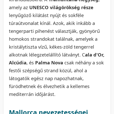
amely az
UNESCO világörökség része
lenyűgöző kilátást nyújt és sokféle
túraútvonalat kínál. Azok, akik inkább a
tengerparti pihenést választják, gyönyörű
homokos strandokat találnak, amelyek a
kristálytiszta vízű, kékes-zöld tengerrel
alkotnak lélegzetelállító látványt. C
ala d'Or,
Alcúdia
, és
Palma Nova
csak néhány a sok
festői szépségű strand közül, ahol a
látogatók egész nap napozhatnak,
fürödhetnek és élvezhetik a kellemes
mediterrán időjárást.
Mallorca nevezetességei