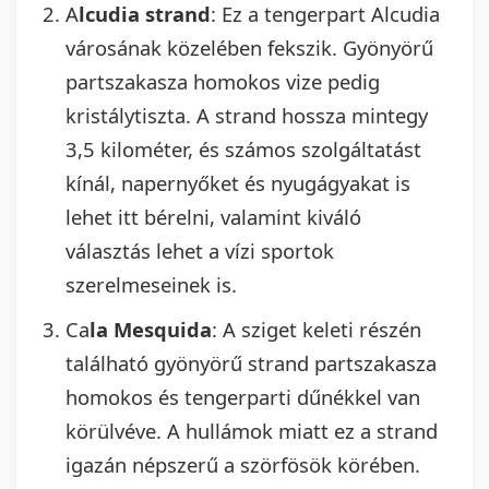
A
lcudia strand
: Ez a tengerpart Alcudia
városának közelében fekszik. Gyönyörű
partszakasza homokos vize pedig
kristálytiszta. A strand hossza mintegy
3,5 kilométer, és számos szolgáltatást
kínál, napernyőket és nyugágyakat is
lehet itt bérelni, valamint kiváló
választás lehet a vízi sportok
szerelmeseinek is.
Ca
la Mesquida
: A sziget keleti részén
található gyönyörű strand partszakasza
homokos és tengerparti dűnékkel van
körülvéve. A hullámok miatt ez a strand
igazán népszerű a szörfösök körében.