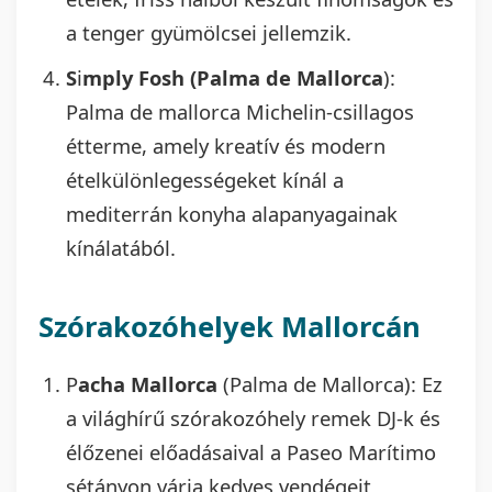
a tenger gyümölcsei jellemzik.
S
i
mply Fosh (Palma de Mallorca
):
Palma de mallorca Michelin-csillagos
étterme, amely kreatív és modern
ételkülönlegességeket kínál a
mediterrán konyha alapanyagainak
kínálatából.
Szórakozóhelyek Mallorcán
P
acha Mallorca
(Palma de Mallorca): Ez
a világhírű szórakozóhely remek DJ-k és
élőzenei előadásaival a Paseo Marítimo
sétányon várja kedves vendégeit