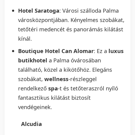
Hotel Saratoga
: Városi szálloda Palma
városközpontjában. Kényelmes szobákat,
tetőtéri medencét és panorámás kilátást
kínál.
Boutique Hotel Can Alomar
: Ez a
luxus
butikhotel
a Palma óvárosában
található, közel a kikötőhöz. Elegáns
szobákat,
wellness
-részleggel
rendelkező
spa
-t és tetőteraszról nyíló
fantasztikus kilátást biztosít
vendégeinek.
Alcudia