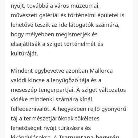
nyújt, továbbá a város múzeumai,
művészeti galériái és történelmi épületei is
lehetővé teszik az ide látogatók számára,
hogy mélyebben megismerjék és
elsajátítsák a sziget történelmét és
kultúráját.
Mindent egybevetve azonban Mallorca
valódi kincse a lenyűgöző tája és a
meseszép tengerpartjai. A sziget változatos
vidéke mindenki számára kínál
felfedeznivalót. A hegyekben rejlő gyönyörű
táj a természetjáróknak tökéletes
lehetőséget nyújt túrázásra és
kirándulásokra. A
Tramuntana-hegység
,