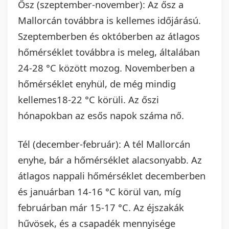
Ősz (szeptember-november): Az ősz a
Mallorcán továbbra is kellemes időjárású.
Szeptemberben és októberben az átlagos
hőmérséklet továbbra is meleg, általában
24-28 °C között mozog. Novemberben a
hőmérséklet enyhül, de még mindig
kellemes18-22 °C körüli. Az őszi
hónapokban az esős napok száma nő.
Tél (december-február): A tél Mallorcán
enyhe, bár a hőmérséklet alacsonyabb. Az
átlagos nappali hőmérséklet decemberben
és januárban 14-16 °C körül van, míg
februárban már 15-17 °C. Az éjszakák
hűvösek, és a csapadék mennyisége