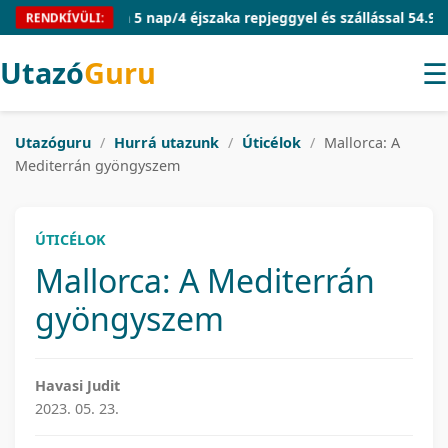
Mallorca 5 nap/4 éjszaka repjeggyel és szállással 54.910 Ft/fő
RENDKÍVÜLI:
Utazó
Guru
☰
Utazóguru
/
Hurrá utazunk
/
Úticélok
/
Mallorca: A
Mediterrán gyöngyszem
ÚTICÉLOK
Mallorca: A Mediterrán
gyöngyszem
Havasi Judit
2023. 05. 23.