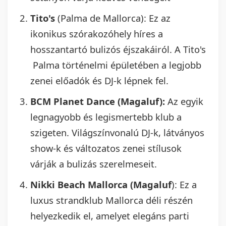
Tito's
(Palma de Mallorca): Ez az
ikonikus szórakozóhely híres a
hosszantartó bulizós éjszakáiról. A Tito's
Palma történelmi épületében a legjobb
zenei előadók és DJ-k lépnek fel.
BCM Planet Dance (Magaluf):
Az egyik
legnagyobb és legismertebb klub a
szigeten. Világszínvonalú DJ-k, látványos
show-k és változatos zenei stílusok
várják a bulizás szerelmeseit.
Nikki Beach Mallorca (Magaluf
): Ez a
luxus strandklub Mallorca déli részén
helyezkedik el, amelyet elegáns parti