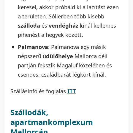
keresel, akkor próbáld ki a lazítást ezen
a területen. Sóllerben több kisebb
szálloda
és
vendégház
kínál kellemes
pihenést a hegyek között.
Palmanova
: Palmanova egy másik
népszerű ü
dülőhelye
Mallorca déli
partján fekszik Magaluf közelében és
csendes, családbarát légkört kínál.
Szállásinfó és foglalás
ITT
Szállodák,
apartmankomplexum
Mallorcán