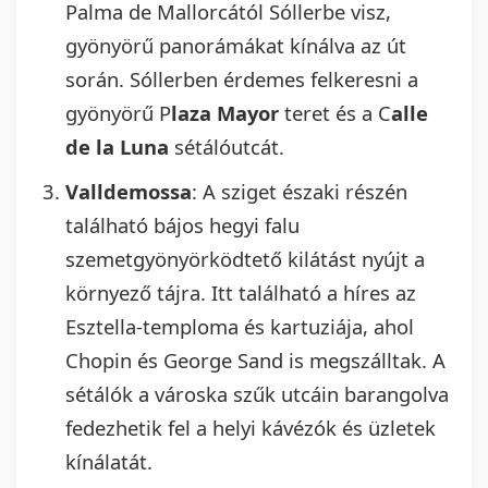
Palma de Mallorcától Sóllerbe visz,
gyönyörű panorámákat kínálva az út
során. Sóllerben érdemes felkeresni a
gyönyörű P
laza Mayor
teret és a C
alle
de la Luna
sétálóutcát.
Valldemossa
: A sziget északi részén
található bájos hegyi falu
szemetgyönyörködtető kilátást nyújt a
környező tájra. Itt található a híres az
Esztella-temploma és kartuziája, ahol
Chopin és George Sand is megszálltak. A
sétálók a városka szűk utcáin barangolva
fedezhetik fel a helyi kávézók és üzletek
kínálatát.