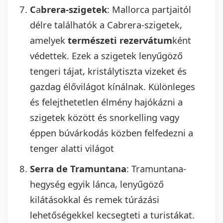
C
a
brera-szigetek
: Mallorca partjaitól
délre találhatók a Cabrera-szigetek,
amelyek
természeti rezervátum
ként
védettek. Ezek a szigetek lenyűgöző
tengeri tájat, kristálytiszta vizeket és
gazdag élővilágot kínálnak. Különleges
és felejthetetlen élmény hajókázni a
szigetek között és snorkelling vagy
éppen búvárkodás közben felfedezni a
tenger alatti világot
Serra de Tramuntana
: Tramuntana-
hegység egyik lánca, lenyűgöző
kilátásokkal és remek túrázási
lehetőségekkel kecsegteti a turistákat.