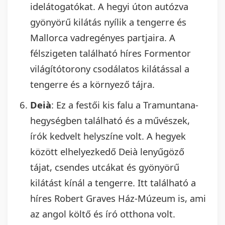
idelátogatókat. A hegyi úton autózva
gyönyörű kilátás nyílik a tengerre és
Mallorca vadregényes partjaira. A
félszigeten található híres Formentor
világítótorony csodálatos kilátással a
tengerre és a környező tájra.
Deià
: Ez a festői kis falu a Tramuntana-
hegységben található és a művészek,
írók kedvelt helyszíne volt. A hegyek
között elhelyezkedő Deià lenyűgöző
tájat, csendes utcákat és gyönyörű
kilátást kínál a tengerre. Itt található a
híres Robert Graves Ház-Múzeum is, ami
az angol költő és író otthona volt.