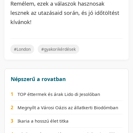
Remélem, ezek a válaszok hasznosak
lesznek az utazásaid során, és jó időtöltést
kívánok!
#London
#gyakorikérdések
Népszerű a rovatban
1
TOP éttermek és árak Lido di Jesolóban
2
Megnyílt a Városi Oázis az állatkerti Biodómban
3
Ikaria a hosszú élet titka