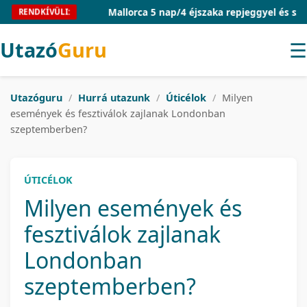
Mallorca 5 nap/4 éjszaka repjeggyel és szállá
RENDKÍVÜLI:
Utazó
Guru
☰
Utazóguru
/
Hurrá utazunk
/
Úticélok
/
Milyen
események és fesztiválok zajlanak Londonban
szeptemberben?
ÚTICÉLOK
Milyen események és
fesztiválok zajlanak
Londonban
szeptemberben?