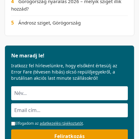
4
Görögország nyaralás 2026 – melyik sziget illik
hozzád?
5
Ándrosz sziget, Görögország
Ne maradj le!
Iratkozz fel hírlevelünkre, hogy elsőként értesülj az
Error Fare (tévesen hibás) olcsó repülőjegyekről, a
brutálisan akciós last minute szállásokról!
Elfogadom az
adatkezelési tájékoztatót
.
Feliratkozás