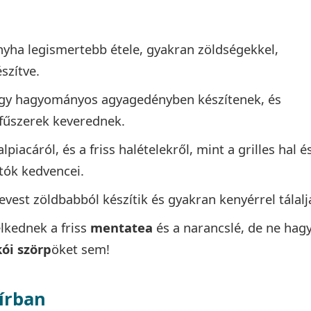
nyha legismertebb étele, gyakran zöldségekkel,
szítve.
 egy hagyományos agyagedényben készítenek, és
fűszerek keverednek.
alpiacáról, és a friss halételekről, mint a grilles hal é
atók kedvencei.
levest zöldbabból készítik és gyakran kenyérrel tálalj
elkednek a friss
mentatea
és a narancslé, de ne hag
ói szörp
öket sem!
írban