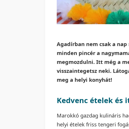
Agadírban nem csak a nap s
minden pincér a nagymamád
megmozdulni. Itt még a men
visszaintegetsz neki. Láto
meg a helyi konyhát!
Kedvenc ételek és 
Marokkó gazdag kulináris ha
helyi ételek friss tengeri f