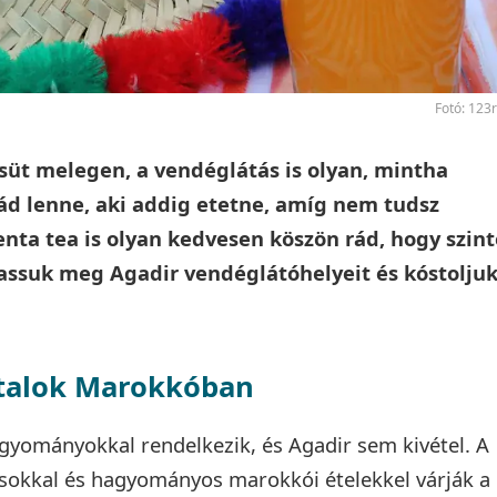
Fotó: 123
üt melegen, a vendéglátás is olyan, mintha
 lenne, aki addig etetne, amíg nem tudsz
ta tea is olyan kedvesen köszön rád, hogy szint
gassuk meg Agadir vendéglátóhelyeit és kóstolju
italok Marokkóban
gyományokkal rendelkezik, és Agadir sem kivétel. A
ogásokkal és hagyományos marokkói ételekkel várják a