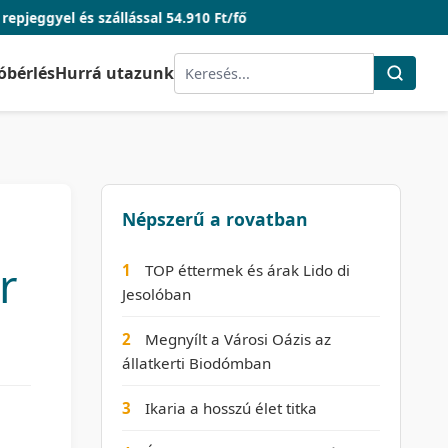
állással 54.910 Ft/fő
óbérlés
Hurrá utazunk
Népszerű a rovatban
r
1
TOP éttermek és árak Lido di
Jesolóban
2
Megnyílt a Városi Oázis az
állatkerti Biodómban
3
Ikaria a hosszú élet titka