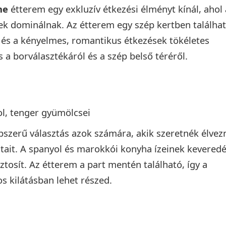
he
étterem egy exkluzív étkezési élményt kínál, ahol 
lek dominálnak. Az étterem egy szép kertben találhat
és a kényelmes, romantikus étkezések tökéletes
s a borválasztékáról és a szép belső téréről.
l, tenger gyümölcsei
szerű választás azok számára, akik szeretnék élvezn
zatait. A spanyol és marokkói konyha ízeinek kevered
ztosít. Az étterem a part mentén található, így a
s kilátásban lehet részed.