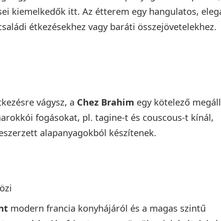
ei kiemelkedők itt. Az étterem egy hangulatos, eleg
családi étkezésekhez vagy baráti összejövetelekhez.
tkezésre vágysz, a
Chez Brahim
egy kötelező megáll
arokkói fogásokat, pl. tagine-t és couscous-t kínál,
beszerzett alapanyagokból készítenek.
özi
nt
modern francia konyhájáról és a magas szintű