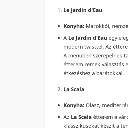
Le Jardin d'Eau
Konyha:
Marokkói, nemze
A
Le Jardin d'Eau
egy eleg
modern twisttel. Az éttere
A menüben szerepelnek tagi
étterem remek választás 
étkezéshez a barátokkal.
La Scala
Konyha:
Olasz, mediterrá
Az
La Scala
étterem a váro
klasszikusokat készít a te