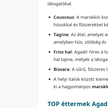
látogatókat.
Couscous
: A marokkói ko
húsokkal és fűszerekkel ké
Tagine
: Az étel, amelyet
amelyben hús, zöldség és 
Friss hal
: Agadír híres a h
hal tajine, melyek a látog
Bissara
: A sűrű, fűszeres 
A helyi italok között kiem
ki a hagyományos
marokk
TOP éttermek Agad