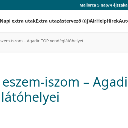
Mallorca 5 nap/4 éjszaka repjeggyel és sz
Napi extra utak
Extra utazástervező (új)
AirHelp
Hírek
Aut
szem-iszom – Agadir TOP vendéglátóhelyei
 eszem-iszom – Agadi
látóhelyei