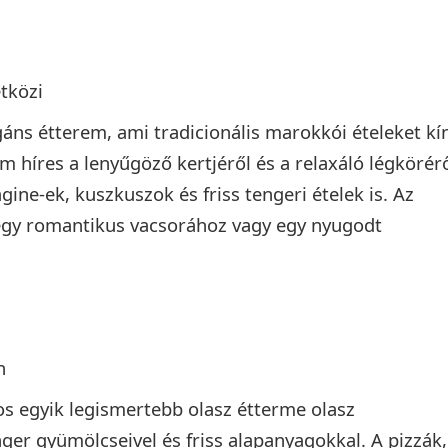
tközi
áns étterem, ami tradicionális marokkói ételeket kí
m híres a lenyűgöző kertjéről és a relaxáló légkörérő
ne-ek, kuszkuszok és friss tengeri ételek is. Az
egy romantikus vacsorához vagy egy nyugodt
n
s egyik legismertebb olasz étterme olasz
nger gyümölcseivel és friss alapanyagokkal. A pizzák,