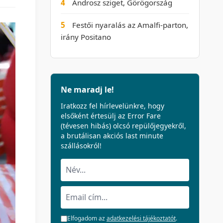
4
Ándrosz sziget, Görögország
5
Festői nyaralás az Amalfi-parton,
irány Positano
Ne maradj le!
Iratkozz fel hírlevelünkre, hogy
elsőként értesülj az Error Fare
(tévesen hibás) olcsó repülőjegyekről,
a brutálisan akciós last minute
szállásokról!
Elfogadom az
adatkezelési tájékoztatót
.