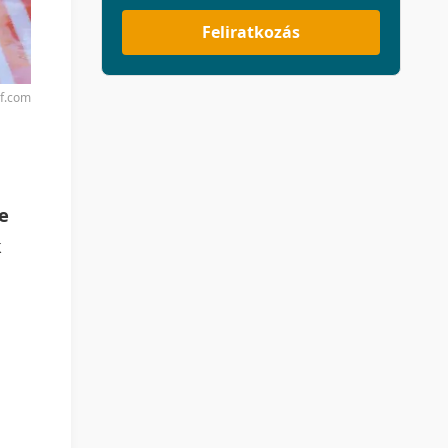
Feliratkozás
rf.com
e
k