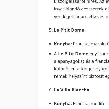
kiszolgálásáról híres. Az 
ínycsiklandó desszertek ol
vendégek finom étkezés mel
Le P'tit Dome
Konyha:
Francia, marokkó
A
Le P'tit Dome
egy franc
alapanyagokat és a franci
különösen a tenger gyümöl
remek helyszínt biztosít e
La Villa Blanche
Konyha:
Francia, mediter