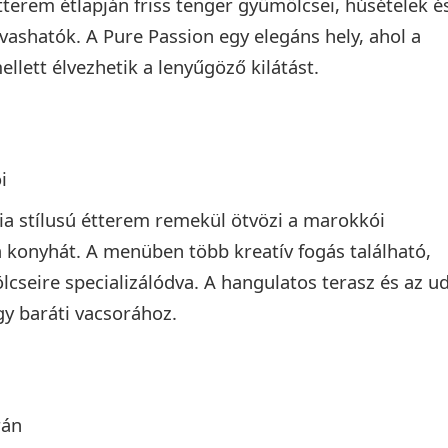
étterem étlapján friss tenger gyümölcsei, húsételek é
vashatók. A Pure Passion egy elegáns hely, ahol a
lett élvezhetik a lenyűgöző kilátást.
i
ia stílusú étterem remekül ötvözi a marokkói
a konyhát. A menüben több kreatív fogás található,
cseire specializálódva. A hangulatos terasz és az u
gy baráti vacsorához.
rán