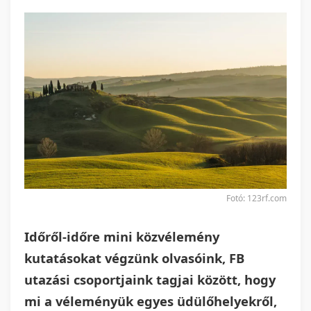
Fotó: 123rf.com
Időről-időre mini közvélemény
kutatásokat végzünk olvasóink, FB
utazási csoportjaink tagjai között, hogy
mi a véleményük egyes üdülőhelyekről,