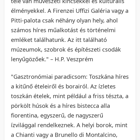
tele van művészeti kincsekkel és kulturális
élményekkel. A Firenzei Uffizi Galéria vagy a
Pitti-palota csak néhány olyan hely, ahol
számos híres műalkotást és történelmi
emléket találhatunk. Az itt található
múzeumok, szobrok és építészeti csodák
lenyűgözőek." – H.P. Veszprém
"Gasztronómiai paradicsom: Toszkána híres
a kitűnő ételeiről és borairól. Az ízletes
toszkán ételek, mint például a friss tészta, a
pörkölt húsok és a híres bistecca alla
fiorentina, egyszerű, de nagyszerű
ízvilággal rendelkeznek. A helyi borok, mint
a Chianti vagy a Brunello di Montalcino,