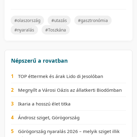
#olaszország
#utazás
#gasztronómia
#nyaralás
#Toszkána
Népszerű a rovatban
1
TOP éttermek és árak Lido di Jesolóban
2
Megnyílt a Városi Oázis az állatkerti Biodómban
3
Ikaria a hosszú élet titka
4
Ándrosz sziget, Görögország
5
Görögország nyaralás 2026 – melyik sziget illik