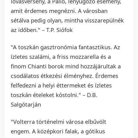
lovasverseny, a Palio, lenyűgöző esemény,
amit érdemes megnézni. A városban
sétálva pedig olyan, mintha visszarepülnék
az időben." – T.P. Siófok
"A toszkán gasztronómia fantasztikus. Az
ízletes szalámi, a friss mozzarella és a
finom Chianti borok mind hozzájárultak a
csodálatos étkezési élményhez. Érdemes
felfedezni a helyi éttermeket és ízletes
toszkán ételeket kóstolni." – D.B.
Salgótarján
"Volterra történelmi városa elbűvölt
engem. A középkori falak, a gótikus