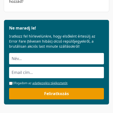
hozzád?
Ne maradj le!
Iratkozz fel hírlevelünkre, hogy elsőként értesülj az
Error Fare (tévesen hibás) olcsó repülőjegyekről, a
brutálisan akciós last minute szállásokról!
Elfogadom az
adatkezelési tájékoztatót
.
Feliratkozás