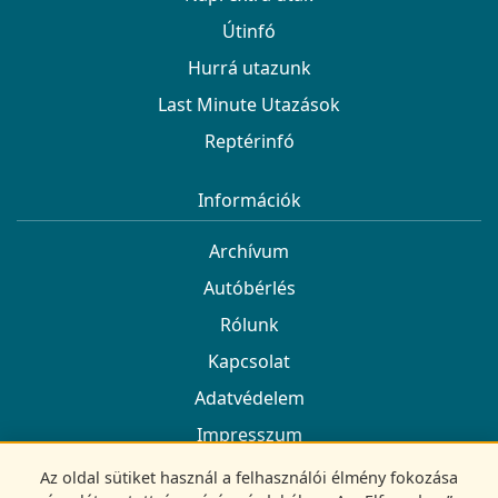
Útinfó
Hurrá utazunk
Last Minute Utazások
Reptérinfó
Információk
Archívum
Autóbérlés
Rólunk
Kapcsolat
Adatvédelem
Impresszum
Az oldal sütiket használ a felhasználói élmény fokozása
Kövess minket