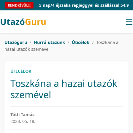
Mallorca 5 nap/4 éjszaka repjeggyel és szállással 54.910 Ft/fő
RENDKÍVÜLI:
Utazó
Guru
☰
Utazóguru
/
Hurrá utazunk
/
Úticélok
/
Toszkána a
hazai utazók szemével
ÚTICÉLOK
Toszkána a hazai utazók
szemével
Tóth Tamás
2023. 05. 18.