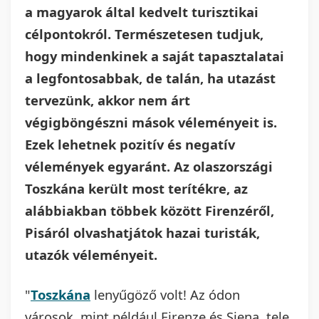
a magyarok által kedvelt turisztikai
célpontokról. Természetesen tudjuk,
hogy mindenkinek a saját tapasztalatai
a legfontosabbak, de talán, ha utazást
tervezünk, akkor nem árt
végigböngészni mások véleményeit is.
Ezek lehetnek pozitív és negatív
vélemények egyaránt. Az olaszországi
Toszkána került most terítékre, az
alábbiakban többek között Firenzéről,
Pisáról olvashatjátok hazai turisták,
utazók véleményeit.
"
Toszkána
lenyűgöző volt! Az ódon
városok, mint például Firenze és Siena, tele