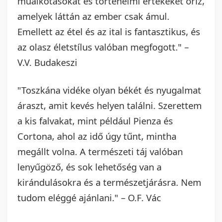
műalkotásokat és történelmi értékeket őriz,
amelyek láttán az ember csak ámul.
Emellett az étel és az ital is fantasztikus, és
az olasz életstílus valóban megfogott." –
V.V. Budakeszi
"Toszkána vidéke olyan békét és nyugalmat
áraszt, amit kevés helyen találni. Szerettem
a kis falvakat, mint például Pienza és
Cortona, ahol az idő úgy tűnt, mintha
megállt volna. A természeti táj valóban
lenyűgöző, és sok lehetőség van a
kirándulásokra és a természetjárásra. Nem
tudom eléggé ajánlani." – O.F. Vác