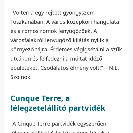
"Volterra egy rejtett gyöngyszem
Toszkánában. A város középkori hangulata
és a romos romok lenyűgözőek. A
városfalakról lenyűgöző kilátás nyílik a
környező tájra. Érdemes végigsétálni a szűk
utcákon és felfedezni a múltat idéző
épületeket. Csodálatos élmény volt!" – N.L.
Szolnok
Cunque Terre, a
lélegzetelállító partvidék
"A Cinque Terre partvidék egyszerűen
lélegzetelállító! A festői, színes házak a