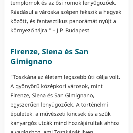
templomok és az ősi romok lenyűgözőek.
Ráadásul a városka szépen fekszik a hegyek
között, és fantasztikus panorámát nyújt a
környező tájra." – J.P. Budapest
Firenze, Siena és San
Gimignano
"Toszkána az életem legszebb úti célja volt.
A gyönyörű középkori városok, mint
Firenze, Siena és San Gimignano,
egyszerűen lenyűgözőek. A történelmi
épületek, a művészeti kincsek és a szűk
kanyargós utcák mind hozzájárultak ahhoz
a varázshoz, ami Toszkánát ilyen