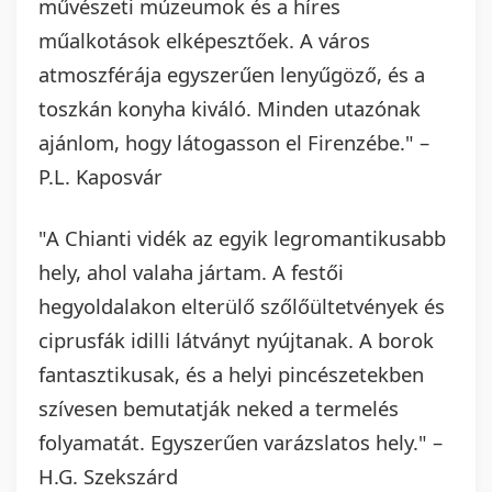
művészeti múzeumok és a híres
műalkotások elképesztőek. A város
atmoszférája egyszerűen lenyűgöző, és a
toszkán konyha kiváló. Minden utazónak
ajánlom, hogy látogasson el Firenzébe." –
P.L. Kaposvár
"A Chianti vidék az egyik legromantikusabb
hely, ahol valaha jártam. A festői
hegyoldalakon elterülő szőlőültetvények és
ciprusfák idilli látványt nyújtanak. A borok
fantasztikusak, és a helyi pincészetekben
szívesen bemutatják neked a termelés
folyamatát. Egyszerűen varázslatos hely." –
H.G. Szekszárd