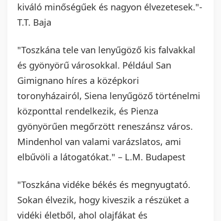
kiváló minőségűek és nagyon élvezetesek."-
T.T. Baja
"Toszkána tele van lenyűgöző kis falvakkal
és gyönyörű városokkal. Például San
Gimignano híres a középkori
toronyházairól, Siena lenyűgöző történelmi
központtal rendelkezik, és Pienza
gyönyörűen megőrzött reneszánsz város.
Mindenhol van valami varázslatos, ami
elbűvöli a látogatókat." – L.M. Budapest
"Toszkána vidéke békés és megnyugtató.
Sokan élvezik, hogy kiveszik a részüket a
vidéki életből, ahol olajfákat és