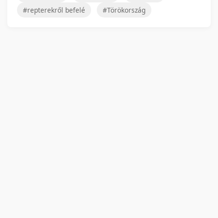
#repterekről befelé
#Törökország