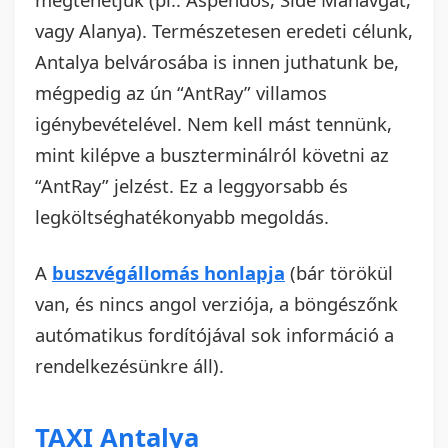
vagy Alanya). Természetesen eredeti célunk,
Antalya belvárosába is innen juthatunk be,
mégpedig az ún “AntRay” villamos
igénybevételével. Nem kell mást tennünk,
mint kilépve a buszterminálról követni az
“AntRay” jelzést. Ez a leggyorsabb és
legköltséghatékonyabb megoldás.
A
buszvégállomás honlapja
(bár törökül
van, és nincs angol verziója, a böngészőnk
autómatikus fordítójával sok információ a
rendelkezésünkre áll).
TAXI Antalya