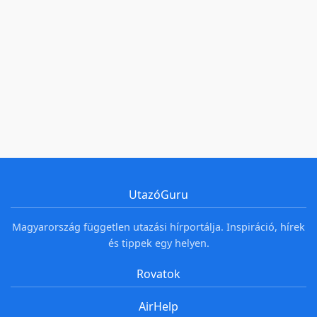
UtazóGuru
Magyarország független utazási hírportálja. Inspiráció, hírek
és tippek egy helyen.
Rovatok
AirHelp