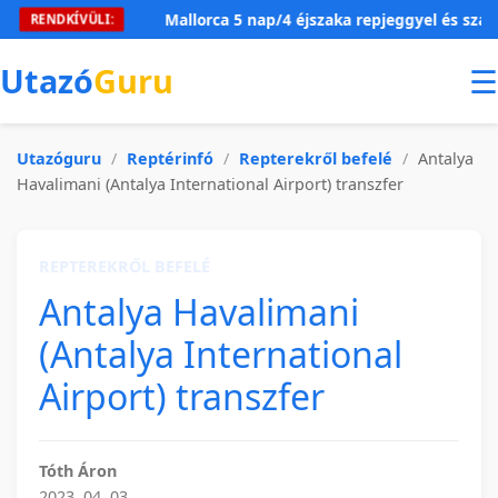
Mallorca 5 nap/4 éjszaka repjeggyel és szálláss
RENDKÍVÜLI:
Utazó
Guru
☰
Utazóguru
/
Reptérinfó
/
Repterekről befelé
/
Antalya
Havalimani (Antalya International Airport) transzfer
REPTEREKRŐL BEFELÉ
Antalya Havalimani
(Antalya International
Airport) transzfer
Tóth Áron
2023. 04. 03.