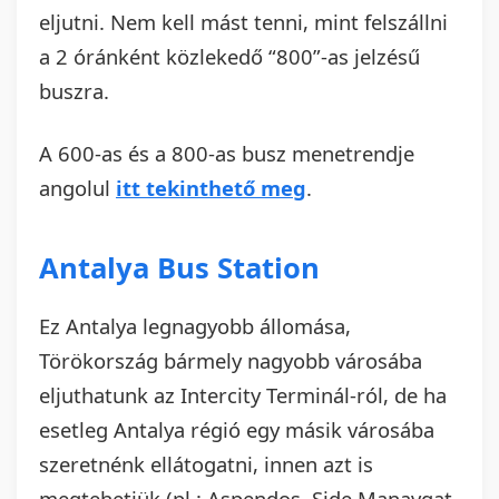
eljutni. Nem kell mást tenni, mint felszállni
a 2 óránként közlekedő “800”-as jelzésű
buszra.
A 600-as és a 800-as busz menetrendje
angolul
itt tekinthető meg
.
Antalya Bus Station
Ez Antalya legnagyobb állomása,
Törökország bármely nagyobb városába
eljuthatunk az Intercity Terminál-ról, de ha
esetleg Antalya régió egy másik városába
szeretnénk ellátogatni, innen azt is
megtehetjük (pl.: Aspendos, Side Manavgat,