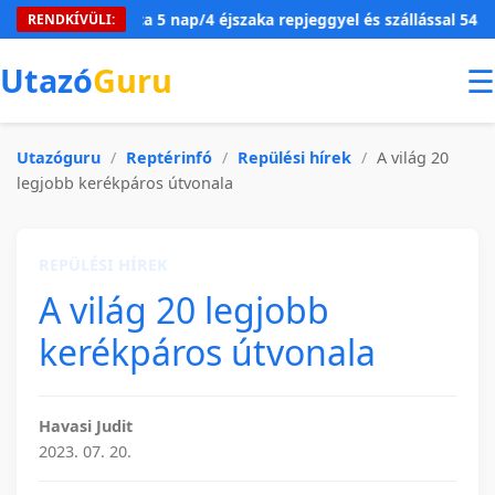
Mallorca 5 nap/4 éjszaka repjeggyel és szállással 54.910 Ft/f
RENDKÍVÜLI:
Utazó
Guru
☰
Utazóguru
/
Reptérinfó
/
Repülési hírek
/
A világ 20
legjobb kerékpáros útvonala
REPÜLÉSI HÍREK
A világ 20 legjobb
kerékpáros útvonala
Havasi Judit
2023. 07. 20.