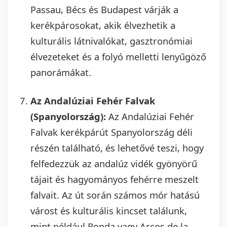
Passau, Bécs és Budapest várják a
kerékpárosokat, akik élvezhetik a
kulturális látnivalókat, gasztronómiai
élvezeteket és a folyó melletti lenyűgöző
panorámákat.
Az Andalúziai Fehér Falvak
(Spanyolország):
Az Andalúziai Fehér
Falvak kerékpárút Spanyolország déli
részén található, és lehetővé teszi, hogy
felfedezzük az andalúz vidék gyönyörű
tájait és hagyományos fehérre meszelt
falvait. Az út során számos mór hatású
várost és kulturális kincset találunk,
mint például Ronda vagy Arcos de la