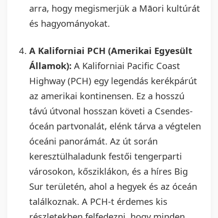
arra, hogy megismerjük a Māori kultúrát
és hagyományokat.
A Kaliforniai PCH (Amerikai Egyesült
Államok):
A Kaliforniai Pacific Coast
Highway (PCH) egy legendás kerékpárút
az amerikai kontinensen. Ez a hosszú
távú útvonal hosszan követi a Csendes-
óceán partvonalát, elénk tárva a végtelen
óceáni panorámát. Az út során
keresztülhaladunk festői tengerparti
városokon, kősziklákon, és a híres Big
Sur területén, ahol a hegyek és az óceán
találkoznak. A PCH-t érdemes kis
részletekben felfedezni, hogy minden