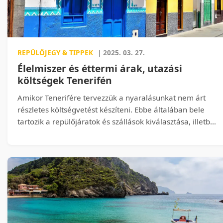
REPÜLŐJEGY & TIPPEK
| 2025. 03. 27.
Élelmiszer és éttermi árak, utazási
költségek Tenerifén
Amikor Tenerifére tervezzük a nyaralásunkat nem árt
részletes költségvetést készíteni. Ebbe általában bele
tartozik a repülőjáratok és szállások kiválasztása, illetbe
ezek árai. Sokan elkövetik viszont azt a hibát, hogy nem
járnak utána, mennyibe is kerül a nyaraláskor az ott
tartózkodás, vagyis mennyit kell fizetni az élelmiszerért,
az éttermekben és mennyibe kerülnek a belépőjegyek.
Mi ennek jártunk utána.