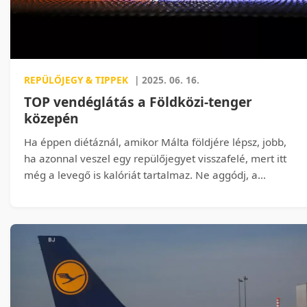
legyen.
REPÜLŐJEGY & TIPPEK
| 2025. 06. 16.
TOP vendéglátás a Földközi-tenger
közepén
Ha éppen diétáznál, amikor Málta földjére lépsz, jobb,
ha azonnal veszel egy repülőjegyet visszafelé, mert itt
még a levegő is kalóriát tartalmaz. Ne aggódj, a
bűntudatodat könnyedén leöblítheted egy ízletes helyi
borral, vagy letáncolhatod a legnépszerűbb
szórakozóhelyeken! Cikkünk Málta TOP
vendéglátóhelyeit járja körül.