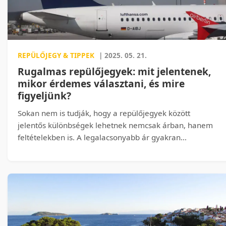
REPÜLŐJEGY & TIPPEK
| 2025. 05. 21.
Rugalmas repülőjegyek: mit jelentenek,
mikor érdemes választani, és mire
figyeljünk?
Sokan nem is tudják, hogy a repülőjegyek között
jelentős különbségek lehetnek nemcsak árban, hanem
feltételekben is. A legalacsonyabb ár gyakran
„zártságot” is jelent: nem módosítható, nem
visszatéríthető. A rugalmas jegyek ezzel szemben
biztonsági hálót nyújtanak – és bizonyos helyzetekben
nagyon is megéri a magasabb ár. Ebben a cikkben
részletesen bemutatjuk, hogy pontosan mit takar a
rugalmas jegytípus, milyen előnyöket kínál, milyen
konkrét helyzetekben érdemes ezt választani, és mire