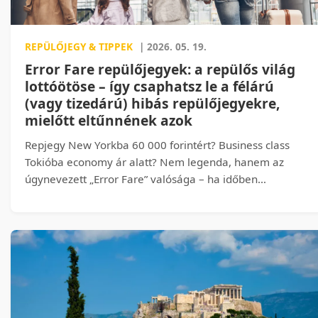
REPÜLŐJEGY & TIPPEK
| 2026. 05. 19.
Error Fare repülőjegyek: a repülős világ
lottóötöse – így csaphatsz le a félárú
(vagy tizedárú) hibás repülőjegyekre,
mielőtt eltűnnének azok
Repjegy New Yorkba 60 000 forintért? Business class
Tokióba economy ár alatt? Nem legenda, hanem az
úgynevezett „Error Fare” valósága – ha időben
észreveszed. Megmutatjuk, hogyan születnek ezek a
brutálisan alulárazott jegyek, hol lehet őket kiszúrni,
mire kell figyelned, hogy ne bukj rajtuk, és hozunk
konkrét, megtörtént példákat is, amelyekről a legtöbben
csak irigykedve olvasnak a fórumokon.