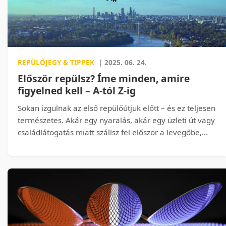
REPÜLŐJEGY & TIPPEK
| 2025. 06. 24.
Először repülsz? Íme minden, amire
figyelned kell – A-tól Z-ig
Sokan izgulnak az első repülőútjuk előtt – és ez teljesen
természetes. Akár egy nyaralás, akár egy üzleti út vagy
családlátogatás miatt szállsz fel először a levegőbe,
rengeteg kérdés merülhet fel benned: hol kell jegyet
venni? Mi az a becsekkolás? Mit lehet felvinni a
fedélzetre? Milyen korán kell kimenni a reptérre? Ez a
cikk lépésről lépésre végigvezet az egész repülési
folyamaton, az első pillanattól – a jegyvásárlástól –
egészen a landolásig, gyakorlati tanácsokkal és konkrét
példákkal segítve, hogy az első repülőutad gondtalan