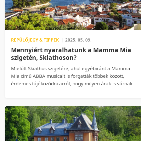
kell figyelni a vásárlás előtt.
REPÜLŐJEGY & TIPPEK
| 2025. 05. 09.
Mennyiért nyaralhatunk a Mamma Mia
szigetén, Skiathoson?
Mielőtt Skiathos szigetére, ahol egyébiránt a Mamma
Mia című ABBA musicalt is forgatták többek között,
érdemes tájékozódni arról, hogy milyen árak is várnak
majd bennünket a szigeten. Nem mindegy ugyanis,
hogy mennyi költőpénzzel érdemes utazni a szigetre, ha
már lefoglaltuk a szállásunkat és összegyűjtöttük a
pénzt a repülőjegyre, vagy éppen az autós utazásra.
Szerencsére Skiathos nem sokkal drágább sziget ahhoz
képest, hogy elsősorban a filmnek köszönhetően,
milyen felkapott hely lett.