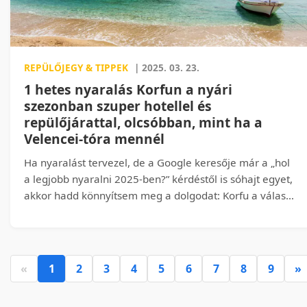
REPÜLŐJEGY & TIPPEK
| 2025. 03. 23.
1 hetes nyaralás Korfun a nyári
szezonban szuper hotellel és
repülőjárattal, olcsóbban, mint ha a
Velencei-tóra mennél
Ha nyaralást tervezel, de a Google keresője már a „hol
a legjobb nyaralni 2025-ben?” kérdéstől is sóhajt egyet,
akkor hadd könnyítsem meg a dolgodat: Korfu a válasz!
Hogy miért? Nos, dőlj hátra, és élvezd az érveket. Ja és
amivel kezdenünk kellett volna, nézzed meg, mennyiért
utazhatsz most szuper hotellel, közvetlen repülőjárattal
olcsóbban, mintha a Velencei-tóra mennél nyaralni.
«
1
2
3
4
5
6
7
8
9
»