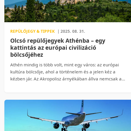
REPÜLŐJEGY & TIPPEK
| 2025. 08. 31.
Olcsó repülőjegyek Athénba – egy
kattintás az európai civilizáció
bölcsőjéhez
Athén mindig is több volt, mint egy város: az európai
kultúra bölcsője, ahol a történelem és a jelen kéz a
kézben jár. Az Akropolisz árnyékában állva nemcsak a
Parthenón időtlen szépsége tárul elénk, hanem az a
tudat is, hogy itt születtek azok az eszmék, amelyek ma
is formálják világunkat. És ami korábban távoli álomnak
tűnhetett, ma mindössze egy kattintásnyira van – az
eSky.hu segítségével egyszerűen, gyorsan és
költséghatékonyan szervezhetjük meg az utazást a
görög fővárosba.