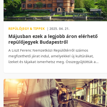
REPÜLŐJEGY & TIPPEK
| 2025. 04. 21.
Májusban ezek a legjobb áron elérhető
repülőjegyek Budapestről
A Liszt Ferenc Nemzetközi Repülőtérről számos
megfizethető járat indul, amelyekkel új kultúrákat,
ízeket és tájakat ismerhetsz meg. Összegyűjtöttük a
legkedvezőbb ajánlatokat 2025 májusára, hogy
segítsünk megtervezni a következő kalandodat.