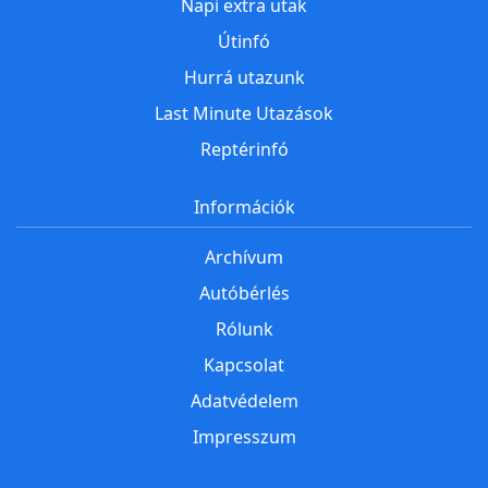
Napi extra utak
Útinfó
Hurrá utazunk
Last Minute Utazások
Reptérinfó
Információk
Archívum
Autóbérlés
Rólunk
Kapcsolat
Adatvédelem
Impresszum