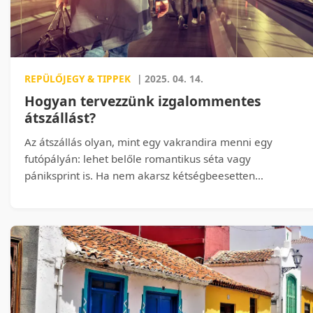
REPÜLŐJEGY & TIPPEK
| 2025. 04. 14.
Hogyan tervezzünk izgalommentes
átszállást?
Az átszállás olyan, mint egy vakrandira menni egy
futópályán: lehet belőle romantikus séta vagy
pániksprint is. Ha nem akarsz kétségbeesetten
rohangálni egy ismeretlen reptéren, miközben a
hangosbemondó már a nevedet üvölti, akkor érdemes
néhány alapvető dologra odafigyelni még a jegyfoglalás
előtt.