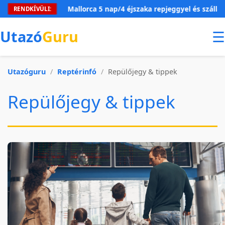
Mallorca 5 nap/4 éjszaka repjeggyel és szállással 54
RENDKÍVÜLI:
Utazó
Guru
☰
Utazóguru
/
Reptérinfó
/
Repülőjegy & tippek
Repülőjegy & tippek