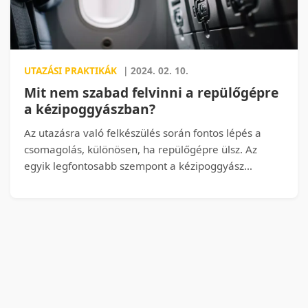
UTAZÁSI PRAKTIKÁK
| 2024. 02. 10.
Mit nem szabad felvinni a repülőgépre
a kézipoggyászban?
Az utazásra való felkészülés során fontos lépés a
csomagolás, különösen, ha repülőgépre ülsz. Az
egyik legfontosabb szempont a kézipoggyász
tartalmának megfelelő kiválasztása, hiszen vannak
olyan tárgyak, melyeket tilos felvinni a fedélzetre
biztonsági okokból. Ismerjük meg, mi az, amit
semmiképpen sem szabad magunkkal vinni a
repülőgépre kézipoggyászként!