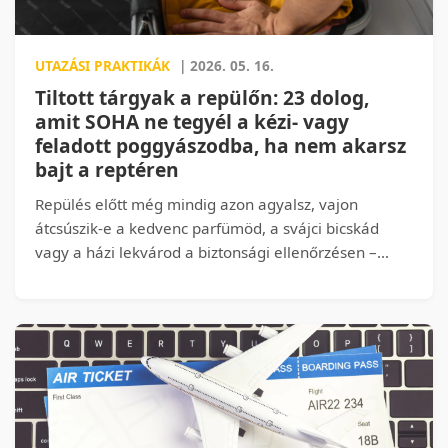
UTAZÁSI PRAKTIKÁK
| 2026. 05. 16.
Tiltott tárgyak a repülőn: 23 dolog,
amit SOHA ne tegyél a kézi- vagy
feladott poggyászodba, ha nem akarsz
bajt a reptéren
Repülés előtt még mindig azon agyalsz, vajon
átcsúszik-e a kedvenc parfümöd, a svájci bicskád
vagy a házi lekvárod a biztonsági ellenőrzésen –
vagy egyetlen mozdulattal elkobozzák? Wizz Airrel,
Ryanairrel, EasyJettel vagy éppen Lufthansával
készülsz utazni, de teljes káosz, hogy pontosan mit,
mekkorában és mennyiben vihetsz fel a fedélzetre?
Ebben az útmutatóban tűpontosan kiderül, milyen
hétköznapi dolgokért fizethetsz drága árat a
reptéren, ha nem vagy elég óvatos és mit csomagolj
máshova, ha nem akarod, hogy a kukában végezze a