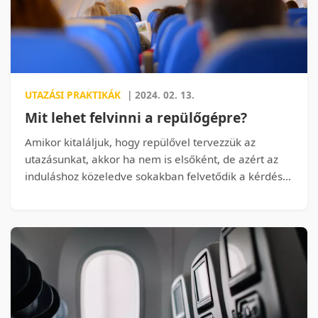
UTAZÁSI PRAKTIKÁK
| 2024. 02. 13.
Mit lehet felvinni a repülőgépre?
Amikor kitaláljuk, hogy repülővel tervezzük az
utazásunkat, akkor ha nem is elsőként, de azért az
induláshoz közeledve sokakban felvetődik a kérdés,
hogy mit szabad, illetve mit lehet felvinni
mangunkkal a repülő fedélzetére. Az, hogy a
feladandó bőröndbe mit csomagolunk, illetve
csomagolhatunk, egy másik cikknek lesz majd a
témája. Most -természetesen a teljesség igénye
nélkül - megmutatjuk, vagyis egészen pontosan
leírjuk, mit vihetünk magunkkal a repülőgép
fedélzetére kézipoggyászként.