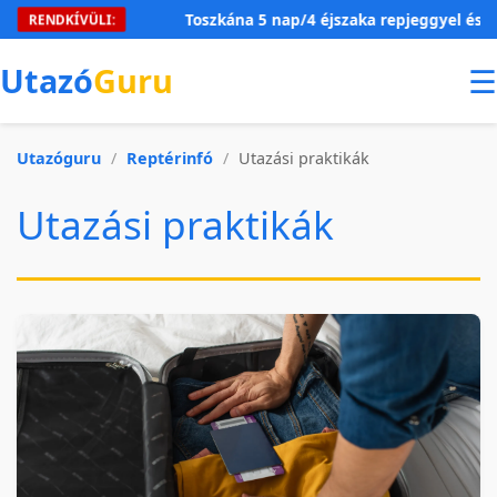
Toszkána 5 nap/4 éjszaka repjeggyel és szállá
RENDKÍVÜLI:
Utazó
Guru
☰
Utazóguru
/
Reptérinfó
/
Utazási praktikák
Utazási praktikák