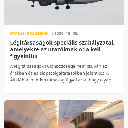
UTAZÁSI PRAKTIKÁK
| 2024. 10. 09.
Légitársaságok speciális szabályzatai,
amelyekre az utazóknak oda kell
figyelniük
A légitársaságok különbözősége nem csupán az
árakban és az alapszolgáltatásokban jelentkezik.
Általában minden társaság ügyel arra, hogy olyan
speciális szabályokat vezessen be, illetve
alkalmazzon, amelyekre az utazóknak nagyon oda
kell figyelniük. Az alábbiakban 5 légitársaság
speciális szabályai között csemegézünk.