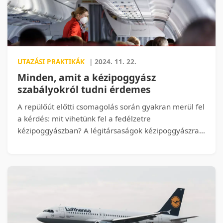
jelenthet.
UTAZÁSI PRAKTIKÁK
| 2024. 11. 22.
Minden, amit a kézipoggyász
szabályokról tudni érdemes
A repülőút előtti csomagolás során gyakran merül fel
a kérdés: mit vihetünk fel a fedélzetre
kézipoggyászban? A légitársaságok kézipoggyászra
vonatkozó szabályai szigorúan szabályozzák a
felvihető tárgyakat, méreteket, és a folyadékok
mennyiségét. Cikkünkben részletesen ismertetjük,
melyek a legfontosabb korlátozások, hogy
elkerülhessük a reptéri kellemetlenségeket, és
gondtalanul indulhassunk útnak.