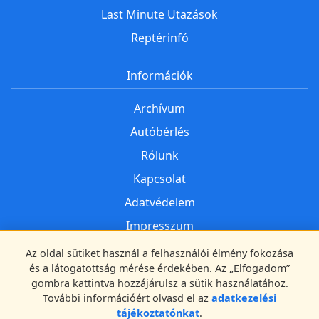
Last Minute Utazások
Reptérinfó
Információk
Archívum
Autóbérlés
Rólunk
Kapcsolat
Adatvédelem
Impresszum
Az oldal sütiket használ a felhasználói élmény fokozása
Kövess minket
és a látogatottság mérése érdekében. Az „Elfogadom”
gombra kattintva hozzájárulsz a sütik használatához.
Facebook
További információért olvasd el az
adatkezelési
tájékoztatónkat
.