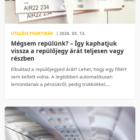
fél fürdőszobád és a fél konyhád.
UTAZÁSI PRAKTIKÁK
| 2026. 05. 13.
Mégsem repülünk? – Így kaphatjuk
vissza a repülőjegy árát teljesen vagy
részben
Elbuktad a repülőjegyed árát? Lehet, hogy egy fillért
sem kellett volna. A legtöbben automatikusan
lemondanak a pénzükről, pedig trükkökkel,
szabályok ismeretével és pár jól időzített kattintással
visszaszerezheted a jegy árát – vagy akár teljes
egészében jóváíratod egy későbbi utazásra.
Megmutatjuk, hogyan kaphatsz pénzt a „nem
visszatéríthető” jegyből is, mit nem árulnak el a
fapadosok, és mikor érdemes azonnal lecsapni egy
menetrendváltozásra, mert szó szerint százezreket