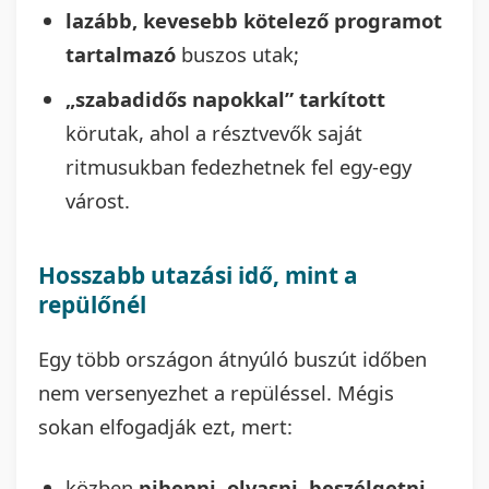
lazább, kevesebb kötelező programot
tartalmazó
buszos utak;
„szabadidős napokkal” tarkított
körutak, ahol a résztvevők saját
ritmusukban fedezhetnek fel egy-egy
várost.
Hosszabb utazási idő, mint a
repülőnél
Egy több országon átnyúló buszút időben
nem versenyezhet a repüléssel. Mégis
sokan elfogadják ezt, mert:
közben
pihenni, olvasni, beszélgetni