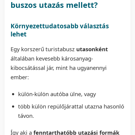
buszos utazás mellett?
Környezettudatosabb választás
lehet
Egy korszerű turistabusz
utasonként
általában kevesebb károsanyag-
kibocsátással jár, mint ha ugyanennyi
ember:
külön-külön autóba ülne, vagy
több külön repülőjárattal utazna hasonló
távon.
Így aki a
fenntarthatóbb utazási formák