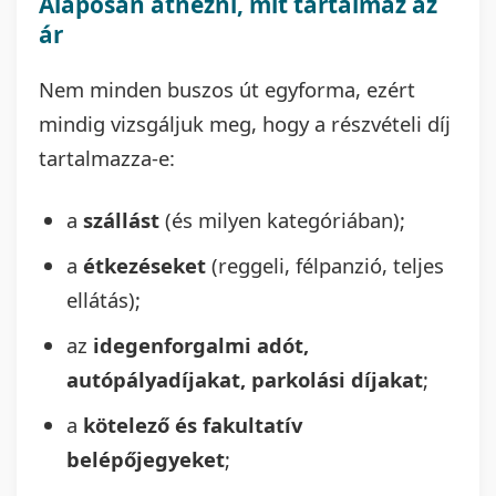
Alaposan átnézni, mit tartalmaz az
ár
Nem minden buszos út egyforma, ezért
mindig vizsgáljuk meg, hogy a részvételi díj
tartalmazza-e:
a
szállást
(és milyen kategóriában);
a
étkezéseket
(reggeli, félpanzió, teljes
ellátás);
az
idegenforgalmi adót,
autópályadíjakat, parkolási díjakat
;
a
kötelező és fakultatív
belépőjegyeket
;