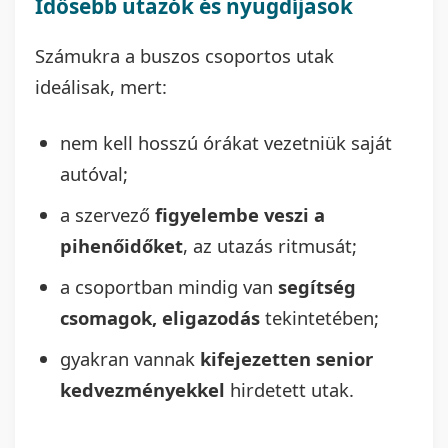
Idősebb utazók és nyugdíjasok
Számukra a buszos csoportos utak
ideálisak, mert:
nem kell hosszú órákat vezetniük saját
autóval;
a szervező
figyelembe veszi a
pihenőidőket
, az utazás ritmusát;
a csoportban mindig van
segítség
csomagok, eligazodás
tekintetében;
gyakran vannak
kifejezetten senior
kedvezményekkel
hirdetett utak.