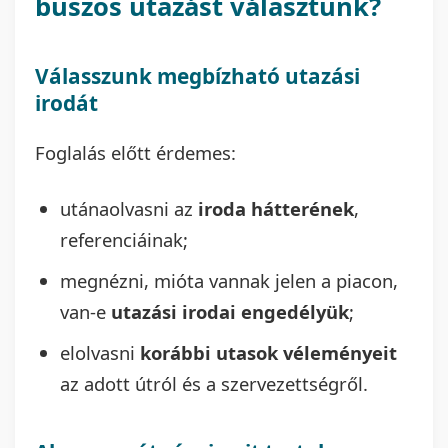
buszos utazást választunk?
Válasszunk megbízható utazási
irodát
Foglalás előtt érdemes:
utánaolvasni az
iroda hátterének
,
referenciáinak;
megnézni, mióta vannak jelen a piacon,
van-e
utazási irodai engedélyük
;
elolvasni
korábbi utasok véleményeit
az adott útról és a szervezettségről.