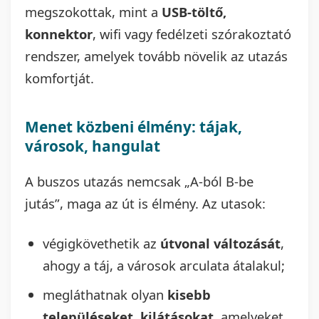
megszokottak, mint a
USB-töltő,
konnektor
, wifi vagy fedélzeti szórakoztató
rendszer, amelyek tovább növelik az utazás
komfortját.
Menet közbeni élmény: tájak,
városok, hangulat
A buszos utazás nemcsak „A-ból B-be
jutás”, maga az út is élmény. Az utasok:
végigkövethetik az
útvonal változását
,
ahogy a táj, a városok arculata átalakul;
megláthatnak olyan
kisebb
településeket, kilátásokat
, amelyeket