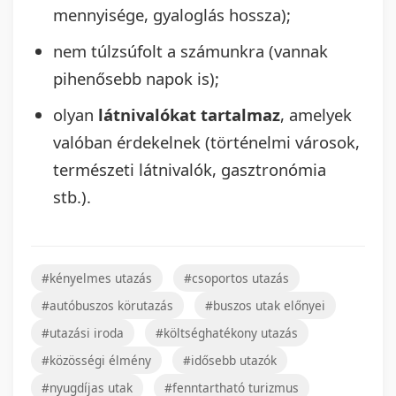
mennyisége, gyaloglás hossza);
nem túlzsúfolt a számunkra (vannak
pihenősebb napok is);
olyan
látnivalókat tartalmaz
, amelyek
valóban érdekelnek (történelmi városok,
természeti látnivalók, gasztronómia
stb.).
#kényelmes utazás
#csoportos utazás
#autóbuszos körutazás
#buszos utak előnyei
#utazási iroda
#költséghatékony utazás
#közösségi élmény
#idősebb utazók
#nyugdíjas utak
#fenntartható turizmus