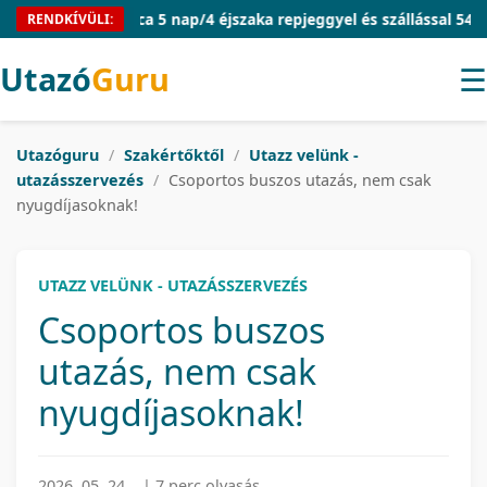
Mallorca 5 nap/4 éjszaka repjeggyel és szállással 54.910 Ft/f
RENDKÍVÜLI:
Utazó
Guru
☰
Utazóguru
/
Szakértőktől
/
Utazz velünk -
utazásszervezés
/
Csoportos buszos utazás, nem csak
nyugdíjasoknak!
UTAZZ VELÜNK - UTAZÁSSZERVEZÉS
Csoportos buszos
utazás, nem csak
nyugdíjasoknak!
2026. 05. 24.
|
7 perc olvasás