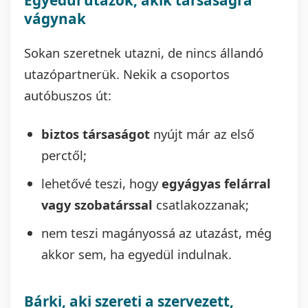
Egyedül utazók, akik társaságra
vágynak
Sokan szeretnek utazni, de nincs állandó
utazópartnerük. Nekik a csoportos
autóbuszos út:
biztos társaságot
nyújt már az első
perctől;
lehetővé teszi, hogy
egyágyas felárral
vagy szobatárssal
csatlakozzanak;
nem teszi magányossá az utazást, még
akkor sem, ha egyedül indulnak.
Bárki, aki szereti a szervezett,