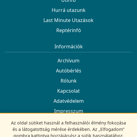
Útinfó
Hurrá utazunk
Last Minute Utazások
Reptérinfó
Információk
Archívum
Autóbérlés
Rólunk
Kapcsolat
Adatvédelem
Impresszum
Az oldal sütiket használ a felhasználói élmény fokozása
Kövess minket
és a látogatottság mérése érdekében. Az „Elfogadom”
gombra kattintva hozzájárulsz a sütik használatához.