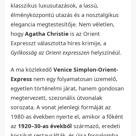
klasszikus luxusutazások, a lassú,
élményközpontú utazás és a nosztalgikus
elegancia megtestesítője. Nem véletlen,
hogy
Agatha Christie
is az Orient
Expresszt választotta híres krimije, a
Gyilkosság az Orient expresszen
helyszínéül.
A ma közlekedő
Venice Simplon-Orient-
Express
nem egy folyamatosan üzemelő,
egyetlen történelmi járat, hanem gondosan
megtervezett, szezonális útvonalak
sorozata. A vonat jelenlegi formáját az
1980-as években nyerte el, amikor a főként
az
1920–30-as évekből
származó, eredeti
kocsikat restaurálták, és újra forgalomba