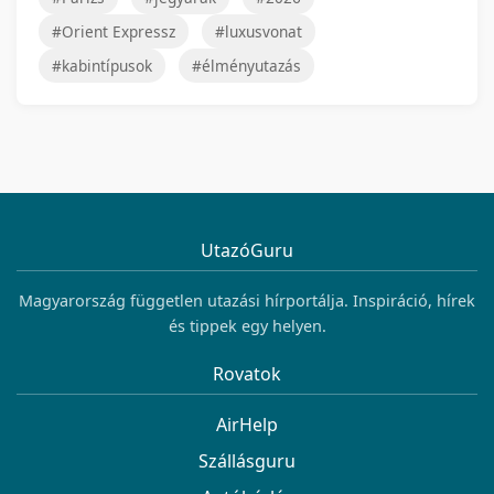
#Orient Expressz
#luxusvonat
#kabintípusok
#élményutazás
UtazóGuru
Magyarország független utazási hírportálja. Inspiráció, hírek
és tippek egy helyen.
Rovatok
AirHelp
Szállásguru