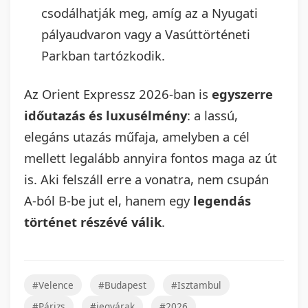
csodálhatják meg, amíg az a Nyugati
pályaudvaron vagy a Vasúttörténeti
Parkban tartózkodik.
Az Orient Expressz 2026-ban is
egyszerre
időutazás és luxusélmény
: a lassú,
elegáns utazás műfaja, amelyben a cél
mellett legalább annyira fontos maga az út
is. Aki felszáll erre a vonatra, nem csupán
A-ból B-be jut el, hanem egy
legendás
történet részévé válik
.
#Velence
#Budapest
#Isztambul
#Párizs
#jegyárak
#2026