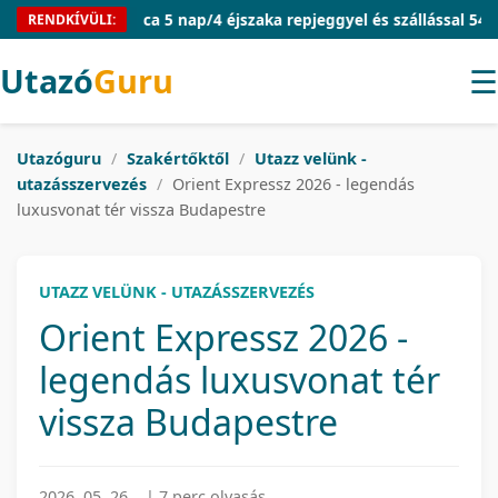
Mallorca 5 nap/4 éjszaka repjeggyel és szállással 54.910 Ft/f
RENDKÍVÜLI:
Utazó
Guru
☰
Utazóguru
/
Szakértőktől
/
Utazz velünk -
utazásszervezés
/
Orient Expressz 2026 - legendás
luxusvonat tér vissza Budapestre
UTAZZ VELÜNK - UTAZÁSSZERVEZÉS
Orient Expressz 2026 -
legendás luxusvonat tér
vissza Budapestre
2026. 05. 26.
|
7 perc olvasás