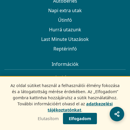
Autóbérlés
Napi extra utak
Útinfó
Hurrá utazunk
Last Minute Utazások
Reptérinfó
Információk
Archívum
Az oldal sütiket használ a felhasználói élmény fokozása
Autóbérlés
és a látogatottság mérése érdekében. Az „Elfogadom”
Rólunk
gombra kattintva hozzájárulsz a sütik használatához.
További információért olvasd el az
adatkezelési
Kapcsolat
tájékoztatónkat
.
Adatvédelem
Elutasítom
Elfogadom
Impresszum