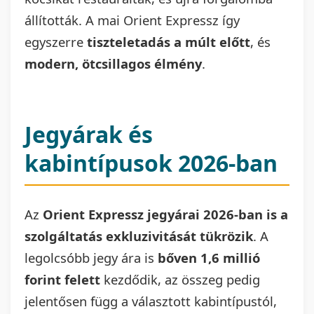
állították. A mai Orient Expressz így
egyszerre
tiszteletadás a múlt előtt
, és
modern, ötcsillagos élmény
.
Jegyárak és
kabintípusok 2026-ban
Az
Orient Expressz jegyárai 2026-ban is a
szolgáltatás exkluzivitását tükrözik
. A
legolcsóbb jegy ára is
bőven 1,6 millió
forint felett
kezdődik, az összeg pedig
jelentősen függ a választott kabintípustól,