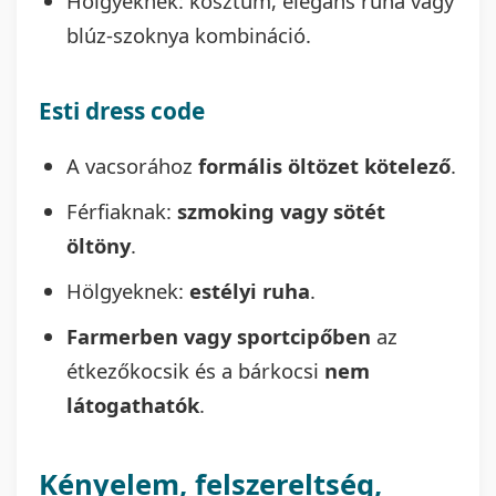
Hölgyeknek: kosztüm, elegáns ruha vagy
blúz-szoknya kombináció.
Esti dress code
A vacsorához
formális öltözet kötelező
.
Férfiaknak:
szmoking vagy sötét
öltöny
.
Hölgyeknek:
estélyi ruha
.
Farmerben vagy sportcipőben
az
étkezőkocsik és a bárkocsi
nem
látogathatók
.
Kényelem, felszereltség,