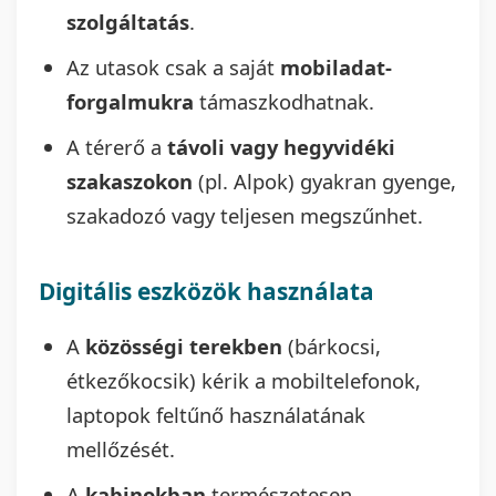
szolgáltatás
.
Az utasok csak a saját
mobiladat-
forgalmukra
támaszkodhatnak.
A térerő a
távoli vagy hegyvidéki
szakaszokon
(pl. Alpok) gyakran gyenge,
szakadozó vagy teljesen megszűnhet.
Digitális eszközök használata
A
közösségi terekben
(bárkocsi,
étkezőkocsik) kérik a mobiltelefonok,
laptopok feltűnő használatának
mellőzését.
A
kabinokban
természetesen