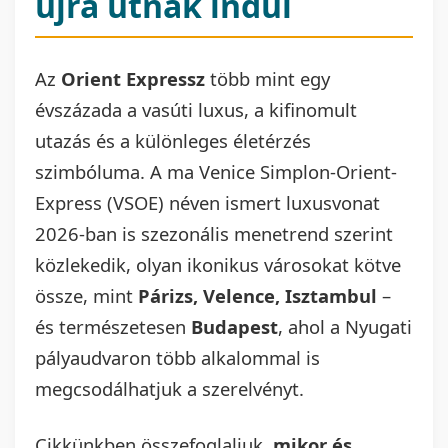
újra útnak indul
Az
Orient Expressz
több mint egy
évszázada a vasúti luxus, a kifinomult
utazás és a különleges életérzés
szimbóluma. A ma Venice Simplon-Orient-
Express (VSOE) néven ismert luxusvonat
2026-ban is szezonális menetrend szerint
közlekedik, olyan ikonikus városokat kötve
össze, mint
Párizs, Velence, Isztambul
–
és természetesen
Budapest
, ahol a Nyugati
pályaudvaron több alkalommal is
megcsodálhatjuk a szerelvényt.
Cikkünkben összefoglaljuk,
mikor és