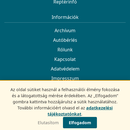
Reptérinfó
Információk
Archívum
Autóbérlés
Rólunk
Kapcsolat
Adatvédelem
Impresszum
Az oldal sütiket használ a felhasználói élmény fokozása
Kövess minket
és a látogatottság mérése érdekében. Az „Elfogadom”
gombra kattintva hozzájárulsz a sütik használatához.
Facebook
További információért olvasd el az
adatkezelési
tájékoztatónkat
.
© 2022-2026 UtazóGuru.hu
Elutasítom
Elfogadom