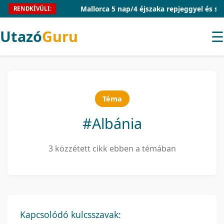
Mallorca 5 nap/4 éjszaka repjeggyel és szállá
RENDKÍVÜLI:
Utazó
Guru
☰
Téma
#Albánia
3 közzétett cikk ebben a témában
Kapcsolódó kulcsszavak: