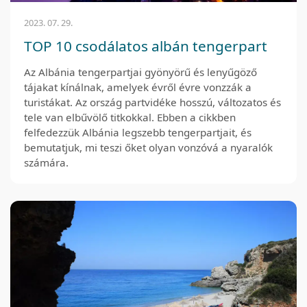
2023. 07. 29.
TOP 10 csodálatos albán tengerpart
Az Albánia tengerpartjai gyönyörű és lenyűgöző
tájakat kínálnak, amelyek évről évre vonzzák a
turistákat. Az ország partvidéke hosszú, változatos és
tele van elbűvölő titkokkal. Ebben a cikkben
felfedezzük Albánia legszebb tengerpartjait, és
bemutatjuk, mi teszi őket olyan vonzóvá a nyaralók
számára.