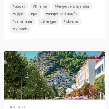
#utazás
#Dhermi
#tengerparti nyaralás
#Gjipe
#JAL
#tengerparti utazás
#városnézés
#Shengjin
#időjárás
#Saranda
2024. 04. 11.