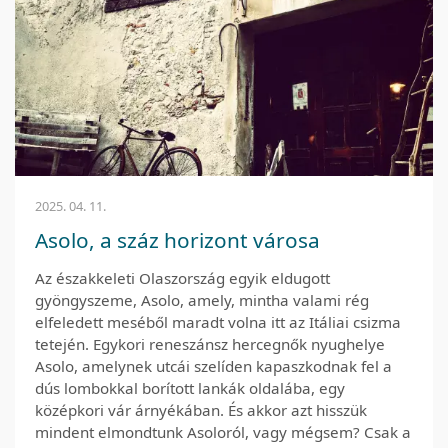
2025. 04. 11.
Asolo, a száz horizont városa
Az északkeleti Olaszország egyik eldugott
gyöngyszeme, Asolo, amely, mintha valami rég
elfeledett meséből maradt volna itt az Itáliai csizma
tetején. Egykori reneszánsz hercegnők nyughelye
Asolo, amelynek utcái szelíden kapaszkodnak fel a
dús lombokkal borított lankák oldalába, egy
középkori vár árnyékában. És akkor azt hisszük
mindent elmondtunk Asoloról, vagy mégsem? Csak a