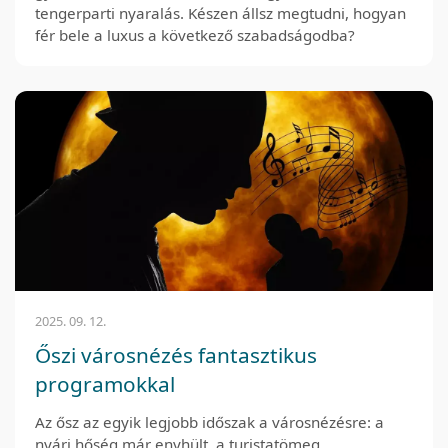
tengerparti nyaralás. Készen állsz megtudni, hogyan
fér bele a luxus a következő szabadságodba?
2025. 09. 12.
Őszi városnézés fantasztikus
programokkal
Az ősz az egyik legjobb időszak a városnézésre: a
nyári hőség már enyhült, a turistatömeg