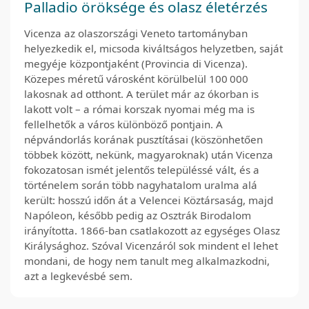
Palladio öröksége és olasz életérzés
Vicenza az olaszországi Veneto tartományban
helyezkedik el, micsoda kiváltságos helyzetben, saját
megyéje központjaként (Provincia di Vicenza).
Közepes méretű városként körülbelül 100 000
lakosnak ad otthont. A terület már az ókorban is
lakott volt – a római korszak nyomai még ma is
fellelhetők a város különböző pontjain. A
népvándorlás korának pusztításai (köszönhetően
többek között, nekünk, magyaroknak) után Vicenza
fokozatosan ismét jelentős településsé vált, és a
történelem során több nagyhatalom uralma alá
került: hosszú időn át a Velencei Köztársaság, majd
Napóleon, később pedig az Osztrák Birodalom
irányította. 1866-ban csatlakozott az egységes Olasz
Királysághoz. Szóval Vicenzáról sok mindent el lehet
mondani, de hogy nem tanult meg alkalmazkodni,
azt a legkevésbé sem.