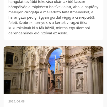
hangulat további fokozása okán az idő lassan
hömpölyög a csipkézett boltívek alatt, ahol a napfény
melegen cirógatja a málladozó falfestményeket, a
harangszó pedig lágyan gördül végig a cseréptetők
felett. Szobrok, tornyok, s a kertek virágzó titkai
kukucskálnak ki a fák közül, mintha egy álomból
derengenének elő. Szóval ez Asolo.
2025. 04. 08.