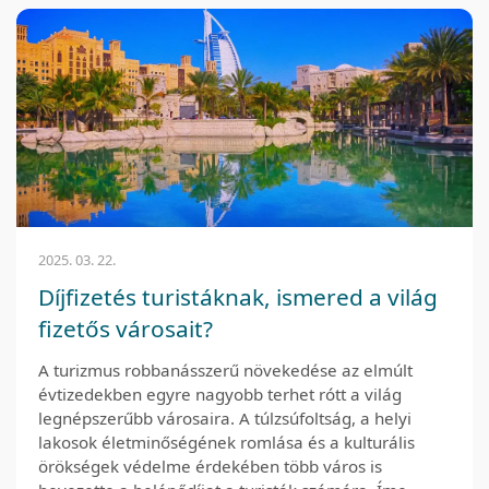
2025. 03. 22.
Díjfizetés turistáknak, ismered a világ
fizetős városait?
A turizmus robbanásszerű növekedése az elmúlt
évtizedekben egyre nagyobb terhet rótt a világ
legnépszerűbb városaira. A túlzsúfoltság, a helyi
lakosok életminőségének romlása és a kulturális
örökségek védelme érdekében több város is