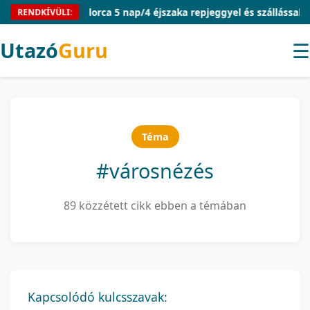
Mallorca 5 nap/4 éjszaka repjeggyel és szállással 54.910 Ft
RENDKÍVÜLI:
Utazó
Guru
☰
Téma
#városnézés
89 közzétett cikk ebben a témában
Kapcsolódó kulcsszavak: