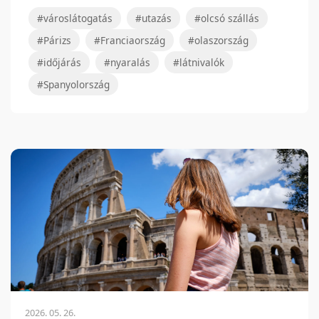
#városlátogatás
#utazás
#olcsó szállás
#Párizs
#Franciaország
#olaszország
#időjárás
#nyaralás
#látnivalók
#Spanyolország
2026. 05. 26.