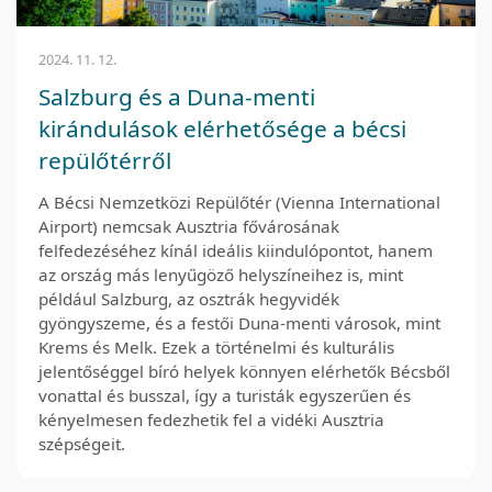
2024. 11. 12.
Salzburg és a Duna-menti
kirándulások elérhetősége a bécsi
repülőtérről
A Bécsi Nemzetközi Repülőtér (Vienna International
Airport) nemcsak Ausztria fővárosának
felfedezéséhez kínál ideális kiindulópontot, hanem
az ország más lenyűgöző helyszíneihez is, mint
például Salzburg, az osztrák hegyvidék
gyöngyszeme, és a festői Duna-menti városok, mint
Krems és Melk. Ezek a történelmi és kulturális
jelentőséggel bíró helyek könnyen elérhetők Bécsből
vonattal és busszal, így a turisták egyszerűen és
kényelmesen fedezhetik fel a vidéki Ausztria
szépségeit.