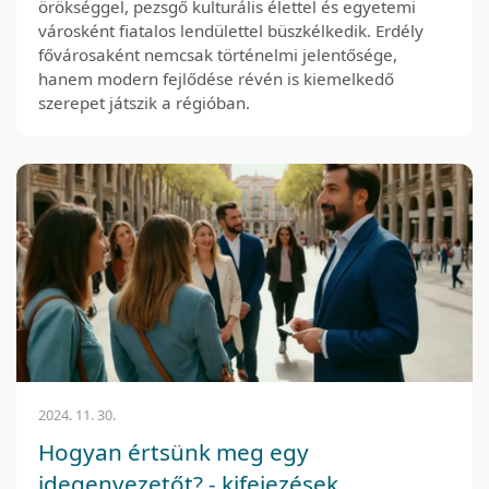
örökséggel, pezsgő kulturális élettel és egyetemi
városként fiatalos lendülettel büszkélkedik. Erdély
fővárosaként nemcsak történelmi jelentősége,
hanem modern fejlődése révén is kiemelkedő
szerepet játszik a régióban.
2024. 11. 30.
Hogyan értsünk meg egy
idegenvezetőt? - kifejezések