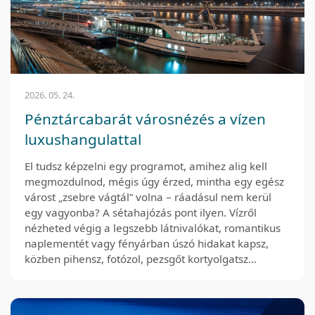
2026. 05. 24.
Pénztárcabarát városnézés a vízen
luxushangulattal
El tudsz képzelni egy programot, amihez alig kell
megmozdulnod, mégis úgy érzed, mintha egy egész
várost „zsebre vágtál” volna – ráadásul nem kerül
egy vagyonba? A sétahajózás pont ilyen. Vízről
nézheted végig a legszebb látnivalókat, romantikus
naplementét vagy fényárban úszó hidakat kapsz,
közben pihensz, fotózol, pezsgőt kortyolgatsz…