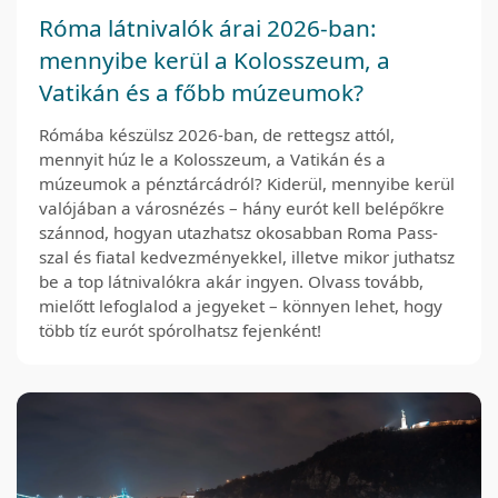
Róma látnivalók árai 2026-ban:
mennyibe kerül a Kolosszeum, a
Vatikán és a főbb múzeumok?
Rómába készülsz 2026-ban, de rettegsz attól,
mennyit húz le a Kolosszeum, a Vatikán és a
múzeumok a pénztárcádról? Kiderül, mennyibe kerül
valójában a városnézés – hány eurót kell belépőkre
szánnod, hogyan utazhatsz okosabban Roma Pass-
szal és fiatal kedvezményekkel, illetve mikor juthatsz
be a top látnivalókra akár ingyen. Olvass tovább,
mielőtt lefoglalod a jegyeket – könnyen lehet, hogy
több tíz eurót spórolhatsz fejenként!