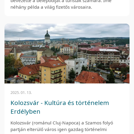
bevezette a belépődíjat a turisták számára. Íme
néhány példa a világ fizetős városaira.
2025. 01. 13.
Kolozsvár - Kultúra és történelem
Erdélyben
Kolozsvár (románul Cluj-Napoca) a Szamos folyó
partján elterülő város igen gazdag történelmi