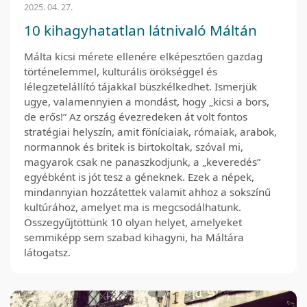
2025. 04. 27.
10 kihagyhatatlan látnivaló Máltán
Málta kicsi mérete ellenére elképesztően gazdag
történelemmel, kulturális örökséggel és
lélegzetelállító tájakkal büszkélkedhet. Ismerjük
ugye, valamennyien a mondást, hogy „kicsi a bors,
de erős!” Az ország évezredeken át volt fontos
stratégiai helyszín, amit föníciaiak, rómaiak, arabok,
normannok és britek is birtokoltak, szóval mi,
magyarok csak ne panaszkodjunk, a „keveredés”
egyébként is jót tesz a géneknek. Ezek a népek,
mindannyian hozzátettek valamit ahhoz a sokszínű
kultúrához, amelyet ma is megcsodálhatunk.
Összegyűjtöttünk 10 olyan helyet, amelyeket
semmiképp sem szabad kihagyni, ha Máltára
látogatsz.