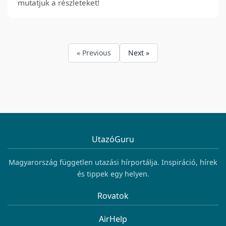
mutatjuk a részleteket!
« Previous
Next »
UtazóGuru
Magyarország független utazási hírportálja. Inspiráció, hírek
és tippek egy helyen.
Rovatok
AirHelp