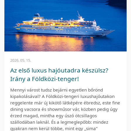
2026. 05. 15.
Az első luxus hajóutadra készülsz?
Irány a Földközi-tenger!
Mennyi várost tudsz bejárni egyetlen bőrönd
kipakolásával? A Földközi-tengeri luxushajóutakon
reggelente már új kikötő látképére ébredsz, este fine
dining vacsora és showműsor vár, közben pedig úgy
érzed magad, mintha egy úszó ötcsillagos
szállodában laknál. És a legmeglepőbb: mindez
gyakran nem kerül többe, mint egy „sima”