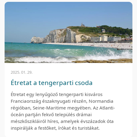
2025. 01. 29.
Étretat a tengerparti csoda
Étretat egy lenyűgöző tengerparti kisváros
Franciaország északnyugati részén, Normandia
régióban, Seine-Maritime megyében. Az Atlanti-
óceán partján fekvő település drámai
mészkőszikláiról híres, amelyek évszázadok óta
inspirálják a festőket, írókat és turistákat.