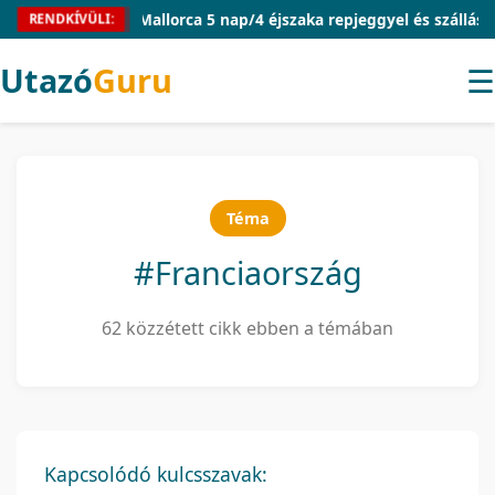
Mallorca 5 nap/4 éjszaka repjeggyel és szállással 54.910
RENDKÍVÜLI:
Utazó
Guru
☰
Téma
#Franciaország
62 közzétett cikk ebben a témában
Kapcsolódó kulcsszavak: