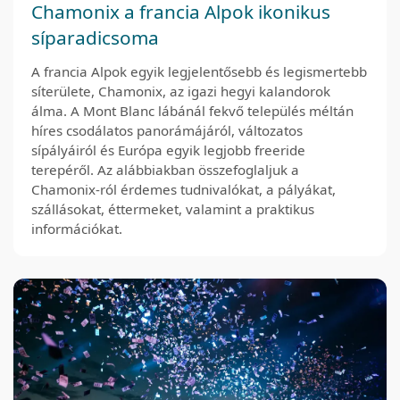
Chamonix a francia Alpok ikonikus
síparadicsoma
A francia Alpok egyik legjelentősebb és legismertebb
síterülete, Chamonix, az igazi hegyi kalandorok
álma. A Mont Blanc lábánál fekvő település méltán
híres csodálatos panorámájáról, változatos
sípályáiról és Európa egyik legjobb freeride
terepéről. Az alábbiakban összefoglaljuk a
Chamonix-ról érdemes tudnivalókat, a pályákat,
szállásokat, éttermeket, valamint a praktikus
információkat.