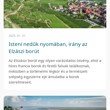
2025. 01. 31.
Isteni nedűk nyomában, irány az
Elzászi borút
Az Elszászi borút egy olyan varázslatos ösvény, ahol a
híres francia borok és festői falvak találkoznak,
miközben a történelmi légkör és a természeti
szépség egyszerre ejti ámulatba a borok
szerelmeseit.