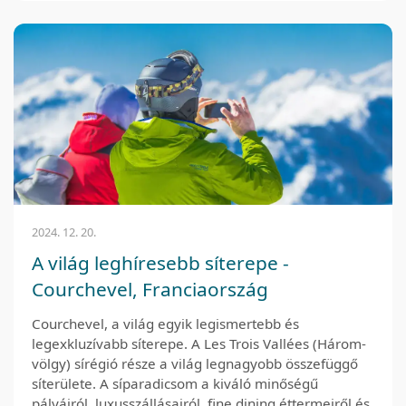
2024. 12. 20.
A világ leghíresebb síterepe -
Courchevel, Franciaország
Courchevel, a világ egyik legismertebb és
legexkluzívabb síterepe. A Les Trois Vallées (Három-
völgy) sírégió része a világ legnagyobb összefüggő
síterülete. A síparadicsom a kiváló minőségű
pályáiról, luxusszállásairól, fine dining éttermeiről és