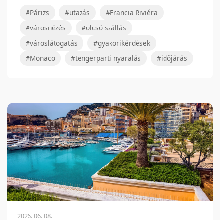
#Párizs
#utazás
#Francia Riviéra
#városnézés
#olcsó szállás
#városlátogatás
#gyakorikérdések
#Monaco
#tengerparti nyaralás
#időjárás
2026. 06. 08.