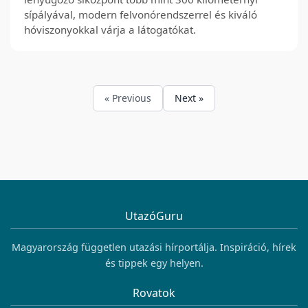
sípályával, modern felvonórendszerrel és kiváló
hóviszonyokkal várja a látogatókat.
« Previous
Next »
UtazóGuru
Magyarország független utazási hírportálja. Inspiráció, hírek
és tippek egy helyen.
Rovatok