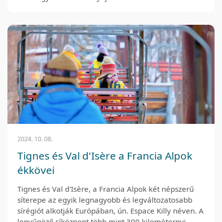
2024. 10. 08.
Tignes és Val d'Isère a Francia Alpok
ékkövei
Tignes és Val d'Isère, a Francia Alpok két népszerű
síterepe az egyik legnagyobb és legváltozatosabb
sírégiót alkotják Európában, ún. Espace Killy néven. A
lenyűgöző síközpont több mint 300 kilométernyi