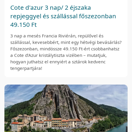
Cote d'azur 3 nap/ 2 éjszaka
repjeggyel és szállással főszezonban
49.150 Ft
3 nap a mesés Francia Riviérán, repülővel és
szállással, kevesebbért, mint egy hétvégi bevásárlás?
Főszezonban, mindössze 49.150 Ft-ért csobbanhatsz
a Cote d’Azur kristálytiszta vizében – mutatjuk,
hogyan juthatsz el ennyiért a sztárok kedvenc
tengerpartjára!