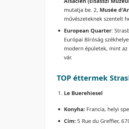
Alsacien (Elsasszi Múze
mutatja be. 2,
Musée d'A
művészeteknek szentelt he
European Quarter
: Stra
Európai Bíróság székhelye, 
modern épületek, mint az
vár.
TOP éttermek Stra
Le Buerehiesel
Konyha:
Francia, helyi spe
Cím:
5 Rue du Greffier, 6