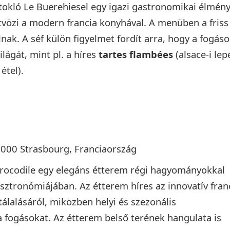
irtokló Le Buerehiesel egy igazi gastronomikai élmény
vözi a modern francia konyhával. A menüben a friss
ak. A séf külön figyelmet fordít arra, hogy a fogás
lágát, mint pl. a híres
tartes flambées
(alsace-i lep
étel).
7000 Strasbourg, Franciaország
rocodile egy elegáns étterem régi hagyományokkal
sztronómiájában. Az étterem híres az innovatív fran
tálalásáról, miközben helyi és szezonális
a fogásokat. Az étterem belső terének hangulata is