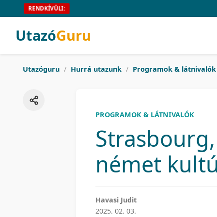
RENDKÍVÜLI:
Utazó
Guru
Utazóguru
/
Hurrá utazunk
/
Programok & látnivalók
PROGRAMOK & LÁTNIVALÓK
Strasbourg, 
német kultú
Havasi Judit
2025. 02. 03.