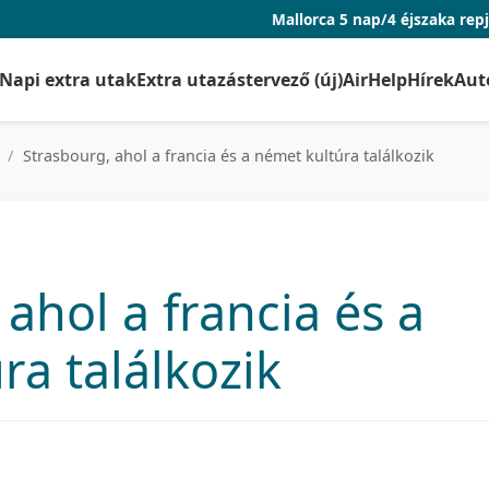
Mallorca 5 nap/4 éjszaka repjeggyel és szá
Napi extra utak
Extra utazástervező (új)
AirHelp
Hírek
Aut
/
Strasbourg, ahol a francia és a német kultúra találkozik
ahol a francia és a
ra találkozik