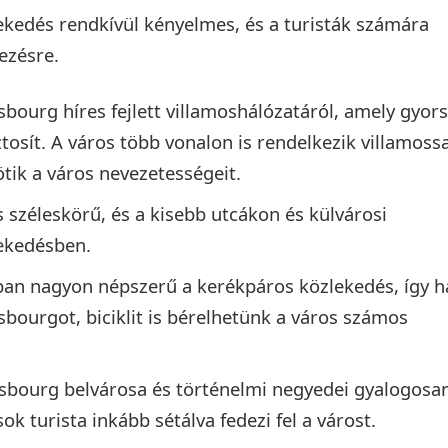
kedés rendkívül kényelmes, és a turisták számára
ezésre.
asbourg híres fejlett villamoshálózatáról, amely gyors
osít. A város több vonalon is rendelkezik villamossa
ötik a város nevezetességeit.
 széleskörű, és a kisebb utcákon és külvárosi
lekedésben.
sban nagyon népszerű a kerékpáros közlekedés, így h
sbourgot, biciklit is bérelhetünk a város számos
sbourg belvárosa és történelmi negyedei gyalogosan
k turista inkább sétálva fedezi fel a várost.