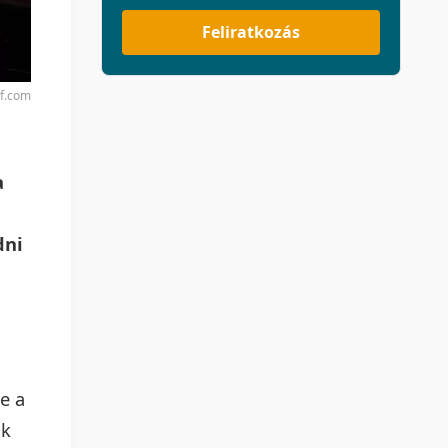
Feliratkozás
rf.com
a
dni
e a
ak