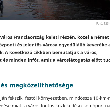
Fotó: 123
város Franciaország keleti részén, közel a német
özponti és jelentős városa egyedülálló keveréke 
k. A következő cikkben bemutatjuk a város,
it és minden infót, amit a városlátogatás előtt tu
 és megközelíthetősége
tján fekszik, festői környezetben, mindössze 10-km-r
kedése miatt a város fontos közlekedési csomópontn