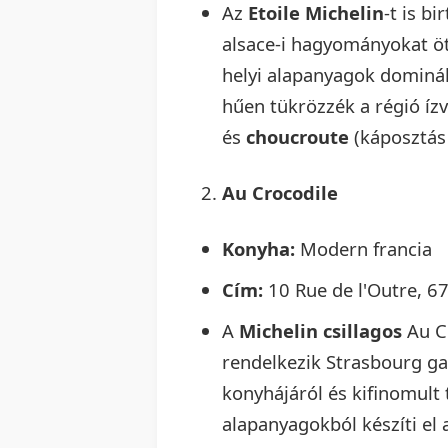
Az
Etoile Michelin
-t is b
alsace-i hagyományokat öt
helyi alapanyagok domináln
hűen tükrözzék a régió ízvi
és
choucroute
(káposztás 
Au Crocodile
Konyha:
Modern francia
Cím:
10 Rue de l'Outre, 6
A
Michelin csillagos
Au C
rendelkezik Strasbourg ga
konyhájáról és kifinomult 
alapanyagokból készíti el 