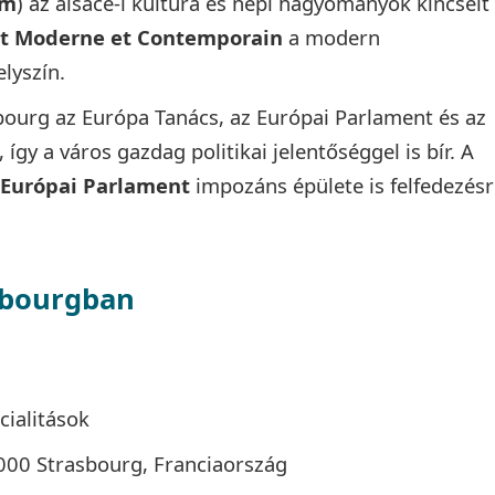
um
) az alsace-i kultúra és népi hagyományok kincseit
rt Moderne et Contemporain
a modern
lyszín.
sbourg az Európa Tanács, az Európai Parlament és az
így a város gazdag politikai jelentőséggel is bír. A
Európai Parlament
impozáns épülete is felfedezés
sbourgban
cialitások
7000 Strasbourg, Franciaország