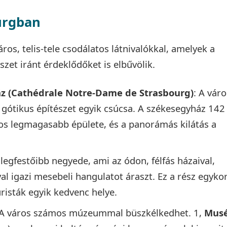
urgban
ros, telis-tele csodálatos látnivalókkal, amelyek a
zet iránt érdeklődőket is elbűvölik.
z (Cathédrale Notre-Dame de Strasbourg)
: A váro
gótikus építészet egyik csúcsa. A székesegyház 142
os legmagasabb épülete, és a panorámás kilátás a
 legfestőibb negyede, ami az ódon, félfás házaival,
val igazi mesebeli hangulatot áraszt. Ez a rész egykor
risták egyik kedvenc helye.
 A város számos múzeummal büszkélkedhet. 1,
Mus