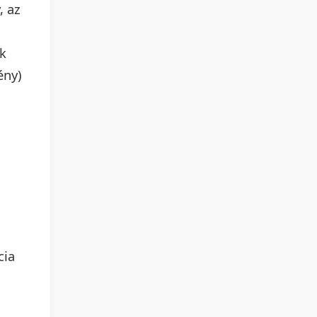
, az
ok
ény)
cia