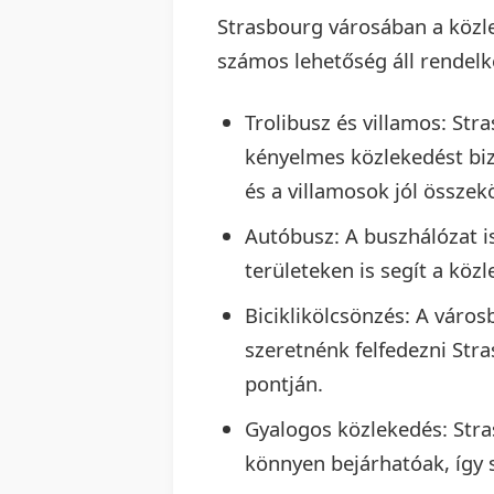
Strasbourg városában a közle
számos lehetőség áll rendelk
Trolibusz és villamos: Str
kényelmes közlekedést bizt
és a villamosok jól összek
Autóbusz: A buszhálózat is
területeken is segít a köz
Biciklikölcsönzés: A váro
szeretnénk felfedezni Stra
pontján.
Gyalogos közlekedés: Stra
könnyen bejárhatóak, így so