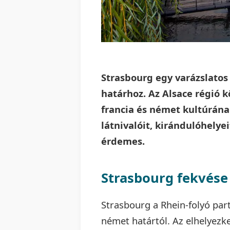
Strasbourg egy varázslatos 
határhoz. Az Alsace régió k
francia és német kultúrána
látnivalóit, kirándulóhelye
érdemes.
Strasbourg fekvése
Strasbourg a Rhein-folyó par
német határtól. Az elhelyez