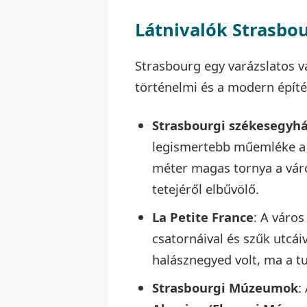
Látnivalók Strasbo
Strasbourg egy varázslatos vá
történelmi és a modern építés
Strasbourgi székesegyhá
legismertebb műemléke a 
méter magas tornya a vár
tetejéről elbűvölő.
La Petite France
: A város
csatornáival és szűk utcái
halásznegyed volt, ma a tu
Strasbourgi Múzeumok
: