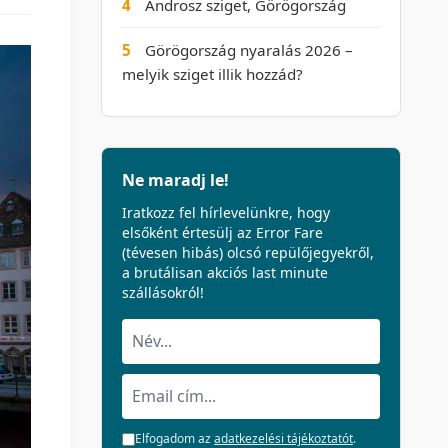
4
Ándrosz sziget, Görögország
5
Görögország nyaralás 2026 –
melyik sziget illik hozzád?
Ne maradj le!
Iratkozz fel hírlevelünkre, hogy
elsőként értesülj az Error Fare
(tévesen hibás) olcsó repülőjegyekről,
a brutálisan akciós last minute
szállásokról!
Elfogadom az
adatkezelési tájékoztatót
.