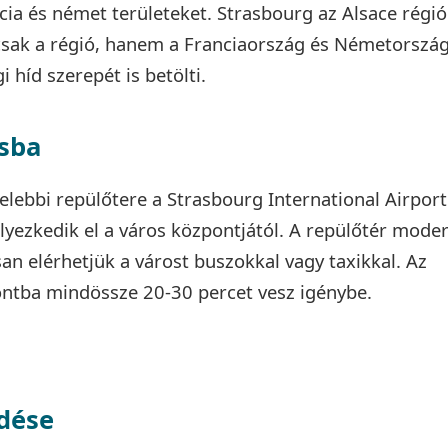
cia és német területeket. Strasbourg az Alsace régió
sak a régió, hanem a Franciaország és Németorszá
i híd szerepét is betölti.
osba
lebbi repülőtere a Strasbourg International Airport
yezkedik el a város központjától. A repülőtér mode
n elérhetjük a várost buszokkal vagy taxikkal. Az
ontba mindössze 20-30 percet vesz igénybe.
dése