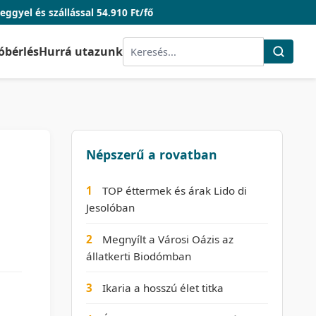
llással 54.910 Ft/fő
óbérlés
Hurrá utazunk
Népszerű a rovatban
1
TOP éttermek és árak Lido di
Jesolóban
2
Megnyílt a Városi Oázis az
állatkerti Biodómban
3
Ikaria a hosszú élet titka