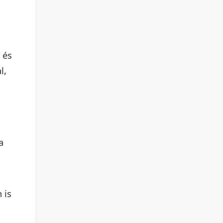
 és
l,
a
 is