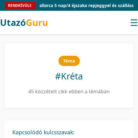
Mallorca 5 nap/4 éjszaka repjeggyel és szállással 54.910 
RENDKÍVÜLI:
Utazó
Guru
☰
Téma
#Kréta
45 közzétett cikk ebben a témában
Kapcsolódó kulcsszavak: