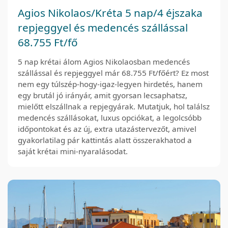
Agios Nikolaos/Kréta 5 nap/4 éjszaka
repjeggyel és medencés szállással
68.755 Ft/fő
5 nap krétai álom Agios Nikolaosban medencés
szállással és repjeggyel már 68.755 Ft/főért? Ez most
nem egy túlszép-hogy-igaz-legyen hirdetés, hanem
egy brutál jó irányár, amit gyorsan lecsaphatsz,
mielőtt elszállnak a repjegyárak. Mutatjuk, hol találsz
medencés szállásokat, luxus opciókat, a legolcsóbb
időpontokat és az új, extra utazástervezőt, amivel
gyakorlatilag pár kattintás alatt összerakhatod a
saját krétai mini-nyaralásodat.