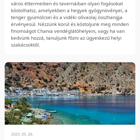
város éttermeiben és tavernáiban olyan fogásokat
kóstolhatsz, amelyekben a hegyek gyógynövényei, a
tenger gyümölcsei és a vidéki olívaolaj összhangja
érvényesül. Nézzünk körül és kóstoljunk meg minden
finomságot Chania vendéglátóhelyein, vagy ha van
kedvünk hozzá, tanuljunk főzni az ügyeskezű helyi
szakácsoktól.
2025. 05. 26.