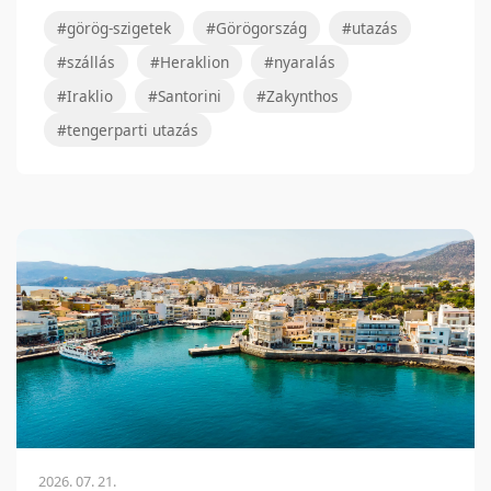
#görög-szigetek
#Görögország
#utazás
#szállás
#Heraklion
#nyaralás
#Iraklio
#Santorini
#Zakynthos
#tengerparti utazás
2026. 07. 21.