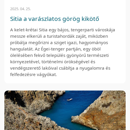
2025. 04. 25.
Sitia a varászlatos görög kikötő
A kelet-krétai Sitia egy bájos, tengerparti városkája
messze elkerüli a turistahordák zaját, miközben
próbálja megőrizni a sziget igazi, hagyományos
hangulatát. Az Égei-tenger partján, egy öböl
ölelésében fekvő település gyönyörű természeti
környezetével, történelmi örökségével és
vendégszerető lakóival csábítja a nyugalomra és
felfedezésre vágyókat.