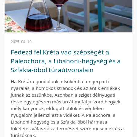
2025. 04. 19.
Fedezd fel Kréta vad szépségét a
Paleochora, a Libanoni-hegység és a
Szfakia-öböl túraútvonalain
Ha Krétára gondolunk, elsőként a tengerparti
nyaralás, a homokos strandok és az antik emlékek
jutnak az eszünkbe. Azonban a sziget délnyugati
része egy egészen más arcát mutatja: zord hegyek,
mély kanyonok, eldugott öblök és végtelen
nyugalom jellemzi ezt a vidéket. A Paleochora, a
Libanoni-hegység és a Szfakia-öböl hármasa
tökéletes választás a természet szerelmeseinek és a
túrázóknak.