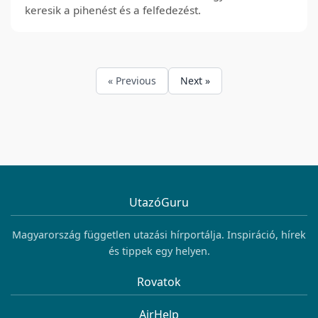
keresik a pihenést és a felfedezést.
« Previous
Next »
UtazóGuru
Magyarország független utazási hírportálja. Inspiráció, hírek
és tippek egy helyen.
Rovatok
AirHelp