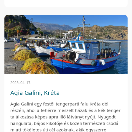
2025. 04. 17.
Agia Galini, Kréta
Agia Galini egy festői tengerparti falu Kréta déli
részén, ahol a fehérre meszelt házak és a kék tenger
találkozása képeslapra illő látványt nyújt. Nyugodt
hangulata, bájos kikötője és közeli természeti csodái
miatt tökéletes úti cél azoknak, akik egyszerre