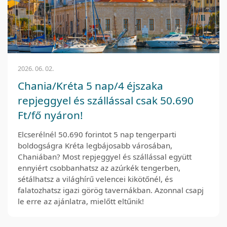
2026. 06. 02.
Chania/Kréta 5 nap/4 éjszaka
repjeggyel és szállással csak 50.690
Ft/fő nyáron!
Elcserélnél 50.690 forintot 5 nap tengerparti
boldogságra Kréta legbájosabb városában,
Chaniában? Most repjeggyel és szállással együtt
ennyiért csobbanhatsz az azúrkék tengerben,
sétálhatsz a világhírű velencei kikötőnél, és
falatozhatsz igazi görög tavernákban. Azonnal csapj
le erre az ajánlatra, mielőtt eltűnik!