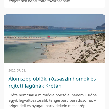
szigetének napsütötte fővárosában!
2025. 07. 08.
Álomszép öblök, rózsaszín homok és
rejtett lagúnák Krétán
Kréta nemcsak a mitológia bölcsője, hanem Európa
egyik legváltozatosabb tengerparti paradicsoma. A
sziget déli és nyugati partvidékein meseszép