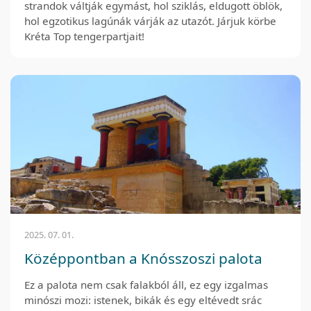
strandok váltják egymást, hol sziklás, eldugott öblök,
hol egzotikus lagúnák várják az utazót. Járjuk körbe
Kréta Top tengerpartjait!
2025. 07. 01.
Középpontban a Knósszoszi palota
Ez a palota nem csak falakból áll, ez egy izgalmas
minószi mozi: istenek, bikák és egy eltévedt srác