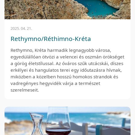
2025. 04. 21.
Rethymno/Réthimno-Kréta
Rethymno, Kréta harmadik legnagyobb városa,
egyedülállóan ötvözi a velencei és oszmán örökséget
a görög életstílussal. Az óváros szűk utcácskái, díszes
erkélyei és hangulatos terei egy időutazásra hívnak,
miközben a közelben hosszú homokos strandok és
vadregényes hegyvidék várja a természet
szerelmeseit.