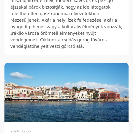
felszolgáló éttermek, modern kávézók és pezsgő
éjszakai bárok biztosítják, hogy az ide látogatók
felejthetetlen gasztronómiai élvezetekben
részesüljenek. Akár a helyi ízek felfedezése, akár a
nyugodt pihenés vagy a kulturális élmények vonzzák,
Iráklio városa örömteli élményeket nyújt
vendégeinek. Cikkünk a csodás görög főváros
vendéglátóhelyeit veszi górcső alá.
2024. 06. 06.