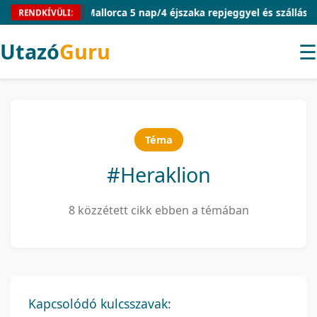
Mallorca 5 nap/4 éjszaka repjeggyel és szállással 54.
RENDKÍVÜLI:
Utazó
Guru
☰
Téma
#Heraklion
8 közzétett cikk ebben a témában
Kapcsolódó kulcsszavak: