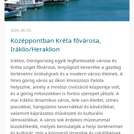
2024. 06. 05.
Középpontban Kréta fővárosa,
Iráklio/Heraklion
Iráklio, Görögország egyik legfontosabb városa és
Kréta sziget fővárosa, lenyűgöző keveréke a gazdag
történelmi örökségnek és a modern városi életnek. A
híres görög város az ókori Knosszoszi Palota
helyszíne, amely a minószi civilizáció központja volt,
és a görög mítoszokban is fontos szerepet játszik. A
mai Iráklio dinamikus város, tele van élettel, színes
piacokkal, hangulatos tavernákkal és kávézókkal,
valamint káprázatos művészeti és kulturális
látnivalókkal. A város sok érdekes múzeummal
büszkélkedik, melyek bemutatják a helyi történelmet
és kultúrát, míg a környező strandok és üdülőhelyek