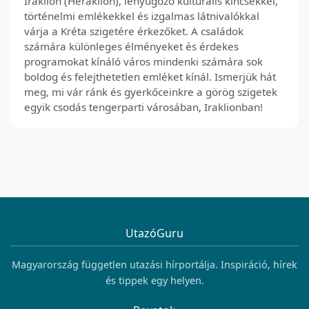
Iraklion (Heraklion), lenyűgöző kulturális kincsekkel,
történelmi emlékekkel és izgalmas látnivalókkal
várja a Kréta szigetére érkezőket. A családok
számára különleges élményeket és érdekes
programokat kínáló város mindenki számára sok
boldog és felejthetetlen emléket kínál. Ismerjük hát
meg, mi vár ránk és gyerkőceinkre a görög szigetek
egyik csodás tengerparti városában, Iraklionban!
UtazóGuru
Magyarország független utazási hírportálja. Inspiráció, hírek
és tippek egy helyen.