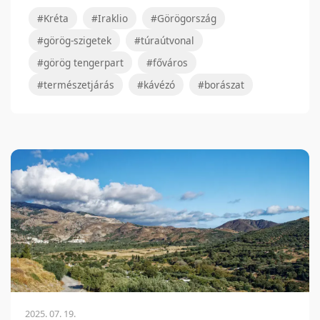
#Kréta
#Iraklio
#Görögország
#görög-szigetek
#túraútvonal
#görög tengerpart
#főváros
#természetjárás
#kávézó
#borászat
2025. 07. 19.