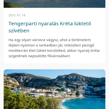
2025. 07. 14.
Tengerparti nyaralás Kréta lüktető
szívében
Ha egy olyan városra vágysz, ahol a történelem
lépten-nyomon a sarkadban jár, miközben pezsgő
mediterrán élet lüktet körülötted, akkor nyaralj Kréta
szigetének napsütötte fővárosában!