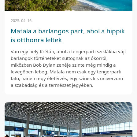
2025. 04. 16.
Matala a barlangos part, ahol a hippik
is otthonra leltek
Van egy hely Krétán, ahol a tengerparti sziklákba vájt
barlangok történeteket suttognak az ókorról,
miközben Bob Dylan zenéje szinte még mindig a
levegőben lebeg. Matala nem csak egy tengerparti
falu, hanem egy életérzés, egy színes kis univerzum
a szabadság és a természet jegyében.