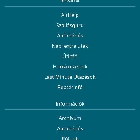
Rovatok
AirHelp
Szállásguru
Autóbérlés
Napi extra utak
Útinfó
Hurrá utazunk
Last Minute Utazások
Reptérinfó
Információk
Archívum
Autóbérlés
Rólunk