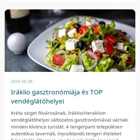
2024. 06. 08.
Iráklio gasztronómiája és TOP
vendéglátóhelyei
Kréta sziget fővárosának, Iráklio/Heraklion
vendéglátóhelyei változatos gasztronómiával várnak
minden kíváncsi turistát. A tengerparti településen
autentikus tavernák, ínycsiklandó tengeri ételeket