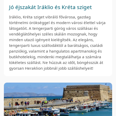
Jó éjszakát Iráklio és Kréta sziget
Iráklio, Kréta sziget vibráló fővárosa, gazdag
történelmi örökséggel és modern városi élettel várja
látogatóit. A tengerparti görög város szállásai és
vendéglátóhelyei széles skálán mozognak, hogy
minden utazó igényeit kielégítsék. Az elegáns,
tengerparti luxus szállodáktól a barátságos, családi
panziókig, valamint a hangulatos apartmanokig és
butikhotelekig, mindenki megtalálhatja a számára
tökéletes szállást. Ne húzzuk az időt, böngésszük át
gyorsan Heraklion jobbnál jobb szálláshelyeit!