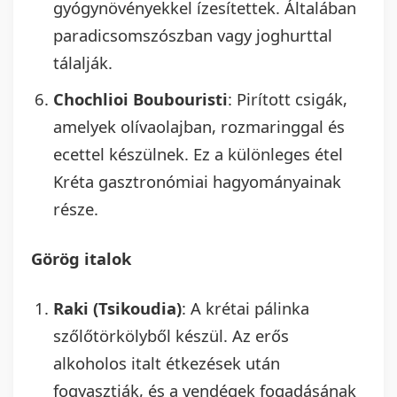
gyógynövényekkel ízesítettek. Általában
paradicsomszószban vagy joghurttal
tálalják.
Chochlioi Boubouristi
: Pirított csigák,
amelyek olívaolajban, rozmaringgal és
ecettel készülnek. Ez a különleges étel
Kréta gasztronómiai hagyományainak
része.
Görög italok
Raki (Tsikoudia)
: A krétai pálinka
szőlőtörkölyből készül. Az erős
alkoholos italt étkezések után
fogyasztják, és a vendégek fogadásának