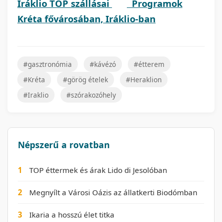
Iráklio TOP szállásai
Programok
Kréta fővárosában, Iráklio-ban
#gasztronómia
#kávézó
#étterem
#Kréta
#görög ételek
#Heraklion
#Iraklio
#szórakozóhely
Népszerű a rovatban
1
TOP éttermek és árak Lido di Jesolóban
2
Megnyílt a Városi Oázis az állatkerti Biodómban
3
Ikaria a hosszú élet titka