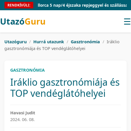
Mallorca 5 nap/4 éjszaka repjeggyel és szállással 54.910
RENDKÍVÜLI:
Utazó
Guru
☰
Utazóguru
/
Hurrá utazunk
/
Gasztronómia
/
Iráklio
gasztronómiája és TOP vendéglátóhelyei
GASZTRONÓMIA
Iráklio gasztronómiája és
TOP vendéglátóhelyei
Havasi Judit
2024. 06. 08.