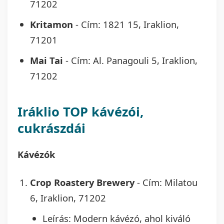
71202
Kritamon
- Cím: 1821 15, Iraklion,
71201
Mai Tai
- Cím: Al. Panagouli 5, Iraklion,
71202
Iráklio TOP kávézói,
cukrászdái
Kávézók
Crop Roastery Brewery
- Cím: Milatou
6, Iraklion, 71202
Leírás: Modern kávézó, ahol kiváló