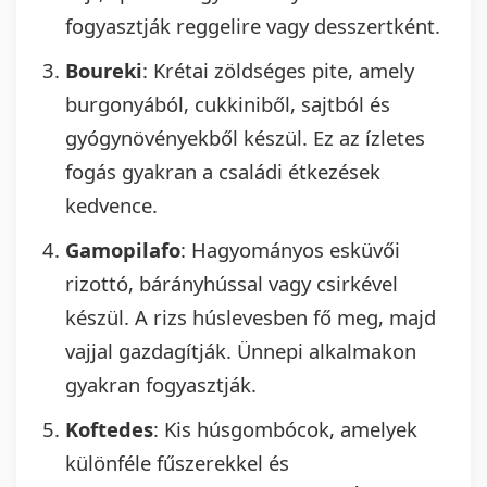
fogyasztják reggelire vagy desszertként.
Boureki
: Krétai zöldséges pite, amely
burgonyából, cukkiniből, sajtból és
gyógynövényekből készül. Ez az ízletes
fogás gyakran a családi étkezések
kedvence.
Gamopilafo
: Hagyományos esküvői
rizottó, bárányhússal vagy csirkével
készül. A rizs húslevesben fő meg, majd
vajjal gazdagítják. Ünnepi alkalmakon
gyakran fogyasztják.
Koftedes
: Kis húsgombócok, amelyek
különféle fűszerekkel és