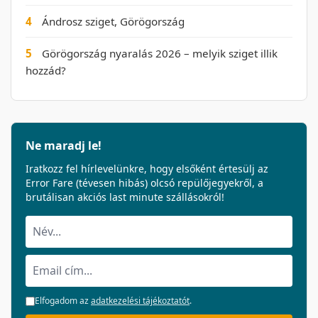
4
Ándrosz sziget, Görögország
5
Görögország nyaralás 2026 – melyik sziget illik
hozzád?
Ne maradj le!
Iratkozz fel hírlevelünkre, hogy elsőként értesülj az
Error Fare (tévesen hibás) olcsó repülőjegyekről, a
brutálisan akciós last minute szállásokról!
Elfogadom az
adatkezelési tájékoztatót
.