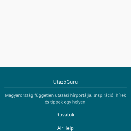
UtazóGuru
Magyarország független utazási hírportálja. Inspiráció, hírek
és tippek egy helyen.
Rovatok
AirHelp