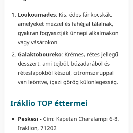
Loukoumades
: Kis, édes fánkocskák,
amelyeket mézzel és fahéjjal tálalnak,
gyakran fogyasztják ünnepi alkalmakon
vagy vásárokon.
Galaktoboureko
: Krémes, rétes jellegű
desszert, ami tejből, búzadarából és
réteslapokból készül, citromsziruppal
van leöntve, igazi görög különlegesség.
Iráklio TOP éttermei
Peskesi -
Cím: Kapetan Charalampi 6-8,
Iraklion, 71202