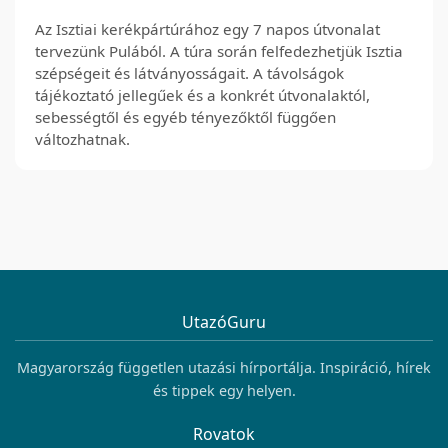
Az Isztiai kerékpártúrához egy 7 napos útvonalat
tervezünk Pulából. A túra során felfedezhetjük Isztia
szépségeit és látványosságait. A távolságok
tájékoztató jellegűek és a konkrét útvonalaktól,
sebességtől és egyéb tényezőktől függően
változhatnak.
UtazóGuru
Magyarország független utazási hírportálja. Inspiráció, hírek
és tippek egy helyen.
Rovatok