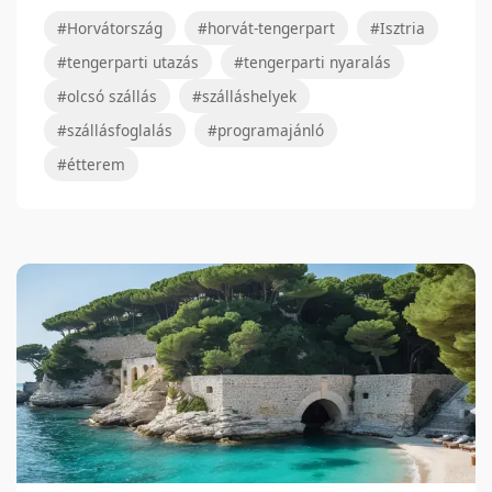
#Horvátország
#horvát-tengerpart
#Isztria
#tengerparti utazás
#tengerparti nyaralás
#olcsó szállás
#szálláshelyek
#szállásfoglalás
#programajánló
#étterem