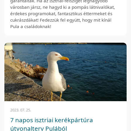
garantáltak. Ha az Isztriai-félsziget legnagyobb
városban jársz, ne hagyd ki a pompás látnivalókat,
érdekes programokat, fantasztikus éttermeket és
cukrászdákat! Fedezzük fel együtt, hogy mit kínál
Pula a családoknak!
2023. 07. 25.
7 napos isztriai kerékpártúra
útvonalterv Pulából