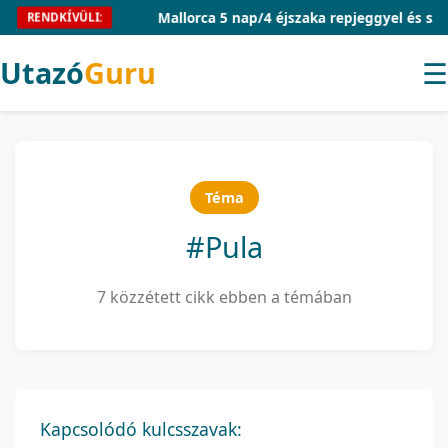
Mallorca 5 nap/4 éjszaka repjeggyel és szállássa
RENDKÍVÜLI:
Utazó
Guru
☰
Téma
#Pula
7 közzétett cikk ebben a témában
Kapcsolódó kulcsszavak: