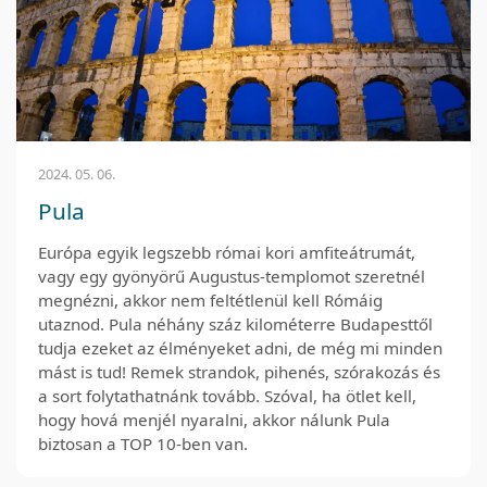
2024. 05. 06.
Pula
Európa egyik legszebb római kori amfiteátrumát,
vagy egy gyönyörű Augustus-templomot szeretnél
megnézni, akkor nem feltétlenül kell Rómáig
utaznod. Pula néhány száz kilométerre Budapesttől
tudja ezeket az élményeket adni, de még mi minden
mást is tud! Remek strandok, pihenés, szórakozás és
a sort folytathatnánk tovább. Szóval, ha ötlet kell,
hogy hová menjél nyaralni, akkor nálunk Pula
biztosan a TOP 10-ben van.