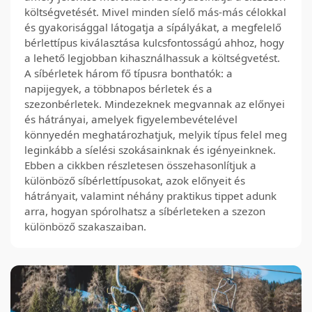
költségvetését. Mivel minden síelő más-más célokkal
és gyakorisággal látogatja a sípályákat, a megfelelő
bérlettípus kiválasztása kulcsfontosságú ahhoz, hogy
a lehető legjobban kihasználhassuk a költségvetést.
A síbérletek három fő típusra bonthatók: a
napijegyek, a többnapos bérletek és a
szezonbérletek. Mindezeknek megvannak az előnyei
és hátrányai, amelyek figyelembevételével
könnyedén meghatározhatjuk, melyik típus felel meg
leginkább a síelési szokásainknak és igényeinknek.
Ebben a cikkben részletesen összehasonlítjuk a
különböző síbérlettípusokat, azok előnyeit és
hátrányait, valamint néhány praktikus tippet adunk
arra, hogyan spórolhatsz a síbérleteken a szezon
különböző szakaszaiban.