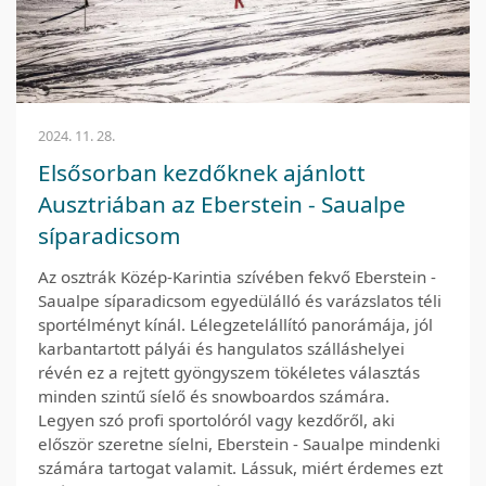
2024. 11. 28.
Elsősorban kezdőknek ajánlott
Ausztriában az Eberstein - Saualpe
síparadicsom
Az osztrák Közép-Karintia szívében fekvő Eberstein -
Saualpe síparadicsom egyedülálló és varázslatos téli
sportélményt kínál. Lélegzetelállító panorámája, jól
karbantartott pályái és hangulatos szálláshelyei
révén ez a rejtett gyöngyszem tökéletes választás
minden szintű síelő és snowboardos számára.
Legyen szó profi sportolóról vagy kezdőről, aki
először szeretne síelni, Eberstein - Saualpe mindenki
számára tartogat valamit. Lássuk, miért érdemes ezt