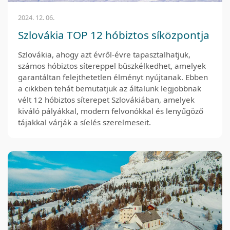
2024. 12. 06.
Szlovákia TOP 12 hóbiztos síközpontja
Szlovákia, ahogy azt évről-évre tapasztalhatjuk,
számos hóbiztos sítereppel büszkélkedhet, amelyek
garantáltan felejthetetlen élményt nyújtanak. Ebben
a cikkben tehát bemutatjuk az általunk legjobbnak
vélt 12 hóbiztos síterepet Szlovákiában, amelyek
kiváló pályákkal, modern felvonókkal és lenyűgöző
tájakkal várják a síelés szerelmeseit.