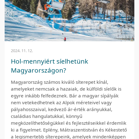
2024. 11. 12.
Hol-mennyiért síelhetünk
Magyarországon?
Magyarország számos kiváló síterepet kínál,
amelyeket nemcsak a hazaiak, de külföldi síelők is
egyre inkább felfedeznek. Bár a magyar sípályák
nem vetekedhetnek az Alpok méreteivel vagy
pályahosszaival, kedvező ár-érték arányukkal,
családias hangulatukkal, könnyű
megközelíthetőségükkel és fejlesztéseikkel érdemlik
ki a figyelmet. Eplény, Mátraszentistván és Kékestető
a legismertebb síterepeink, amelyek mindenképpen