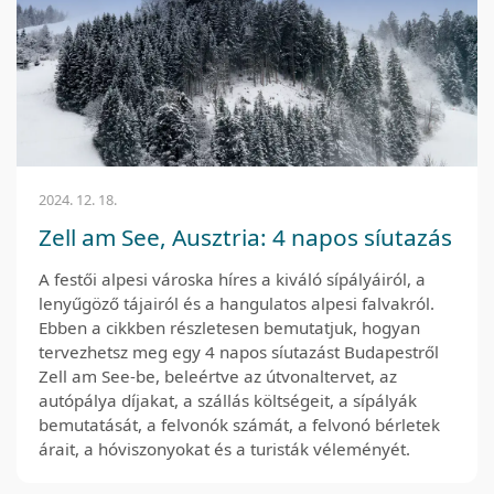
2024. 12. 18.
Zell am See, Ausztria: 4 napos síutazás
A festői alpesi városka híres a kiváló sípályáiról, a
lenyűgöző tájairól és a hangulatos alpesi falvakról.
Ebben a cikkben részletesen bemutatjuk, hogyan
tervezhetsz meg egy 4 napos síutazást Budapestről
Zell am See-be, beleértve az útvonaltervet, az
autópálya díjakat, a szállás költségeit, a sípályák
bemutatását, a felvonók számát, a felvonó bérletek
árait, a hóviszonyokat és a turisták véleményét.