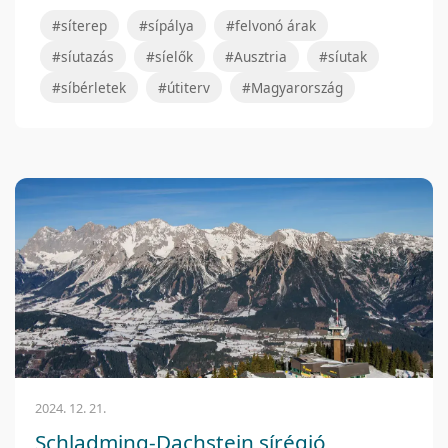
#síterep
#sípálya
#felvonó árak
#síutazás
#síelők
#Ausztria
#síutak
#síbérletek
#útiterv
#Magyarország
2024. 12. 21.
Schladming-Dachstein sírégió