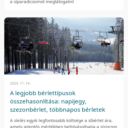
a síparadicsomot meglátogatni!
2024. 11. 14.
A legjobb bérlettípusok
összehasonlítása: napijegy,
szezonbérlet, többnapos bérletek
A síelés egyik legfontosabb költsége a síbérlet ára,
amely jelentős mértékben befolyásolhatja a síszezon