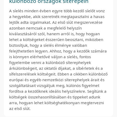
különböző országok síterepein
A síelés minden évben egyre több kezdő síelőt vonz
a hegyekbe, akik szeretnék megtapasztalni a havas
lejtők adta izgalmakat. Az első síút megszervezése
azonban nemcsak a megfelelő helyszín
kiválasztásáról szól, hanem arról is, hogy hogyan
lehet a költségeket ésszerűen beosztani, miközben
biztosítjuk, hogy a síelés élménye valóban
felejthetetlen legyen. Ahhoz, hogy a kezdők számára
is könnyen elérhetővé váljon a síelés, fontos
figyelembe venni a különböző síterephelyek
árkülönbségeit, az oktatói díjakat, a síbérletek és a
sífelszerelések költségeit. Ebben a cikkben különböző
európai és egyéb nemzetközi síterephelyek árait és
szolgáltatásait vizsgáljuk meg, különös figyelmet
fordítva a kezdőknek ideális helyszínekre. Segítünk a
költségek összehasonlításában és tippeket adunk
arra, hogyan lehet költséghatékonyan megtervezni
az első síút.