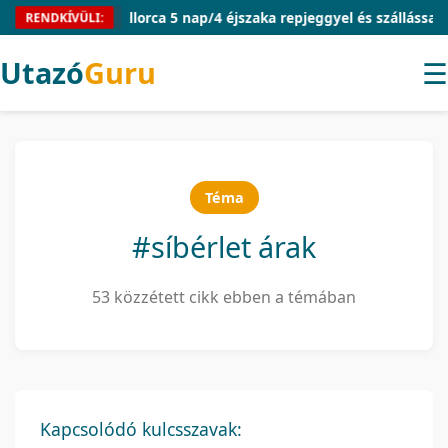
Mallorca 5 nap/4 éjszaka repjeggyel és szállással 54.910 F
RENDKÍVÜLI:
Utazó
Guru
☰
Téma
#síbérlet árak
53 közzétett cikk ebben a témában
Kapcsolódó kulcsszavak: