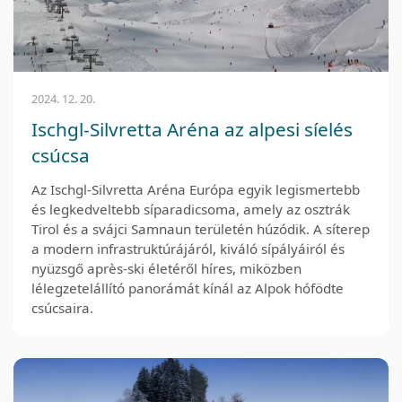
2024. 12. 20.
Ischgl-Silvretta Aréna az alpesi síelés
csúcsa
Az Ischgl-Silvretta Aréna Európa egyik legismertebb
és legkedveltebb síparadicsoma, amely az osztrák
Tirol és a svájci Samnaun területén húzódik. A síterep
a modern infrastruktúrájáról, kiváló sípályáiról és
nyüzsgő après-ski életéről híres, miközben
lélegzetelállító panorámát kínál az Alpok hófödte
csúcsaira.