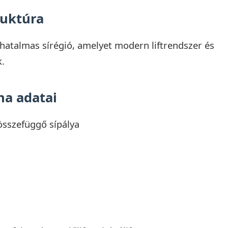
ruktúra
 hatalmas sírégió, amelyet modern liftrendszer és
k.
na adatai
összefüggő sípálya