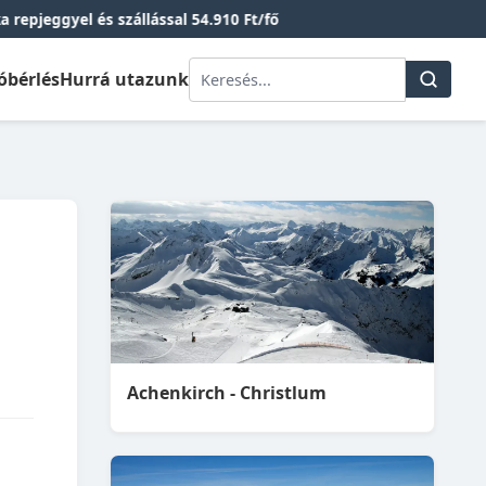
szállással 54.910 Ft/fő
óbérlés
Hurrá utazunk
Achenkirch - Christlum