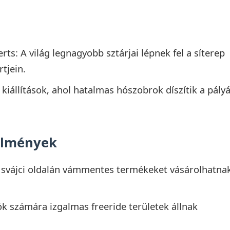
ts: A világ legnagyobb sztárjai lépnek fel a síterep
tjein.
 kiállítások, ahol hatalmas hószobrok díszítik a pály
 élmények
 svájci oldalán vámmentes termékeket vásárolhatna
dók számára izgalmas freeride területek állnak