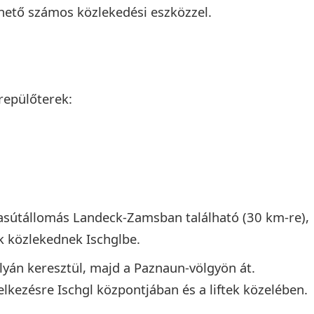
rhető számos közlekedési eszközzel.
repülőterek:
vasútállomás Landeck-Zamsban található (30 km-re),
k közlekednek Ischglbe.
lyán keresztül, majd a Paznaun-völgyön át.
lkezésre Ischgl központjában és a liftek közelében.