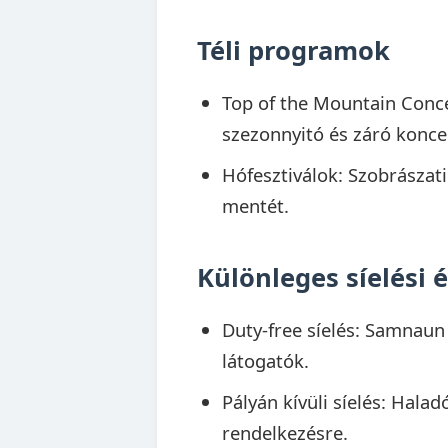
Téli programok
Top of the Mountain Concer
szezonnyitó és záró koncer
Hófesztiválok: Szobrászati
mentét.
Különleges síelési
Duty-free síelés: Samnaun
látogatók.
Pályán kívüli síelés: Hala
rendelkezésre.