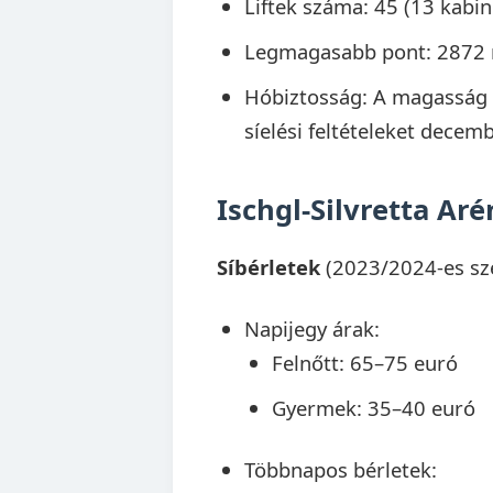
Liftek száma: 45 (13 kabino
Legmagasabb pont: 2872 m
Hóbiztosság: A magasság 
síelési feltételeket decem
Ischgl-Silvretta Aré
Síbérletek
(2023/2024-es sz
Napijegy árak:
Felnőtt: 65–75 euró
Gyermek: 35–40 euró
Többnapos bérletek: