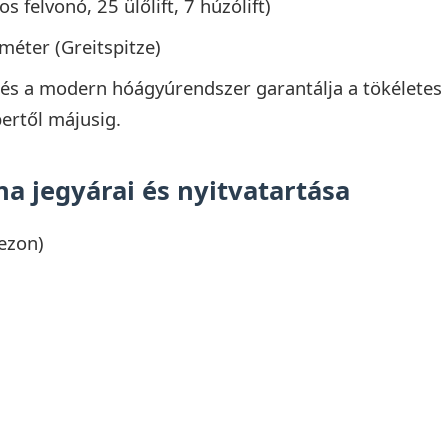
s felvonó, 25 ülőlift, 7 húzólift)
éter (Greitspitze)
és a modern hóágyúrendszer garantálja a tökéletes
bertől májusig.
na jegyárai és nyitvatartása
ezon)