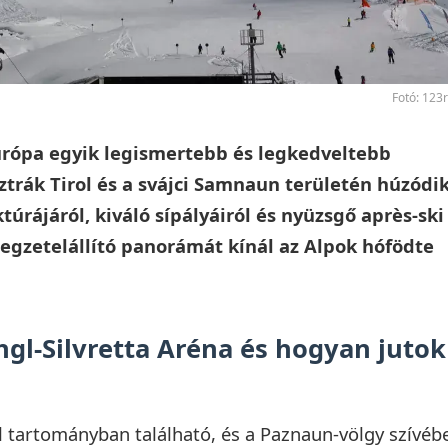
Fotó: 123
Európa egyik legismertebb és legkedveltebb
trák Tirol és a svájci Samnaun területén húzódik
túrájáról, kiváló sípályáiról és nyüzsgő après-ski
legzetelállító panorámát kínál az Alpok hófödte
hgl-Silvretta Aréna és hogyan jutok
ol tartományban található, és a Paznaun-völgy szívéb