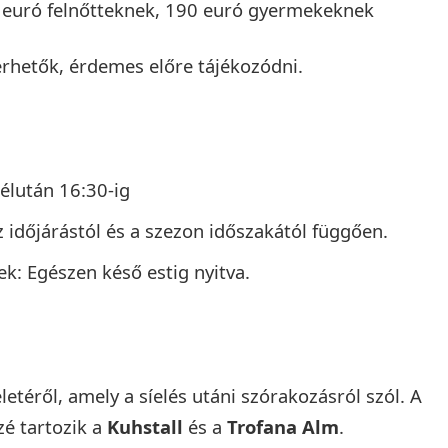
0 euró felnőtteknek, 190 euró gyermekeknek
rhetők, érdemes előre tájékozódni.
délután 16:30-ig
az időjárástól és a szezon időszakától függően.
k: Egészen késő estig nyitva.
letéről, amely a síelés utáni szórakozásról szól. A
é tartozik a
Kuhstall
és a
Trofana Alm
.