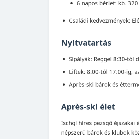
6 napos bérlet: kb. 32
Családi kedvezmények: Elé
Nyitvatartás
Sípályák: Reggel 8:30-tól 
Liftek: 8:00-tól 17:00-ig, 
Après-ski bárok és étterme
Après-ski élet
Ischgl híres pezsgő éjszakai é
népszerű bárok és klubok köz