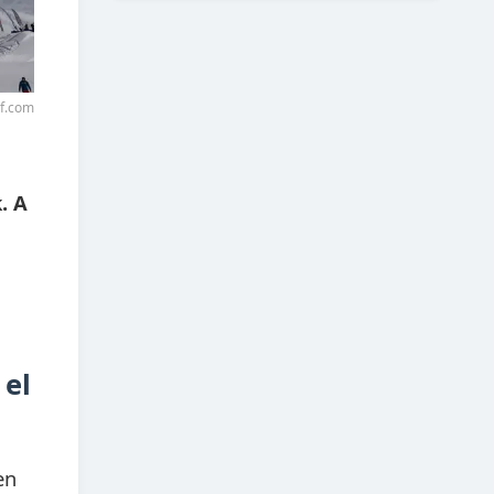
rf.com
. A
 el
en