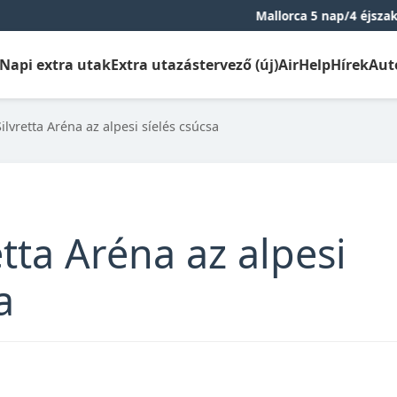
Mallorca 5 nap/4 éjszaka repjeggyel és 
Napi extra utak
Extra utazástervező (új)
AirHelp
Hírek
Aut
ilvretta Aréna az alpesi síelés csúcsa
etta Aréna az alpesi
a