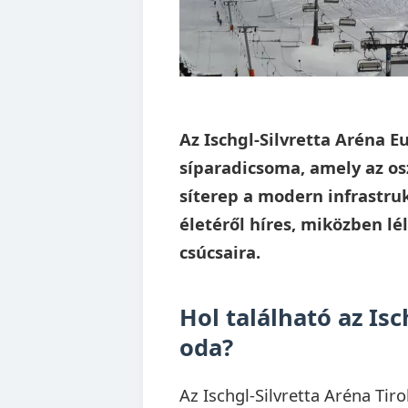
Az Ischgl-Silvretta Aréna 
síparadicsoma, amely az osz
síterep a modern infrastruk
életéről híres, miközben lé
csúcsaira.
Hol található az Isc
oda?
Az Ischgl-Silvretta Aréna Tir