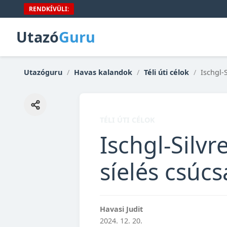
RENDKÍVÜLI:
Utazó
Guru
Utazóguru
/
Havas kalandok
/
Téli úti célok
/
Ischgl-S
TÉLI ÚTI CÉLOK
Ischgl-Silvr
síelés csúcs
Havasi Judit
2024. 12. 20.