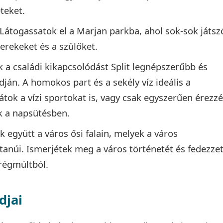
teket.
 Látogassatok el a Marjan parkba, ahol sok-sok játsz
yerekeket és a szülőket.
ek a családi kikapcsolódást Split legnépszerűbb és
ján. A homokos part és a sekély víz ideális a
tok a vízi sportokat is, vagy csak egyszerűen érezz
ok a napsütésben.
ok együtt a város ősi falain, melyek a város
anúi. Ismerjétek meg a város történetét és fedezze
 régmúltból.
djai