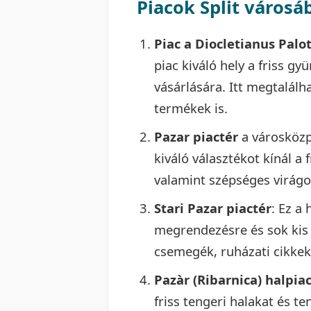
Piacok Split városá
Piac a Diocletianus Palo
piac kiváló hely a friss g
vásárlására. Itt megtalál
termékek is.
Pazar piactér
a városközp
kiváló választékot kínál a
valamint szépséges virágo
Stari Pazar piactér
: Ez a
megrendezésre és sok kis á
csemegék, ruházati cikke
Pazàr (Ribarnica) halpia
friss tengeri halakat és t