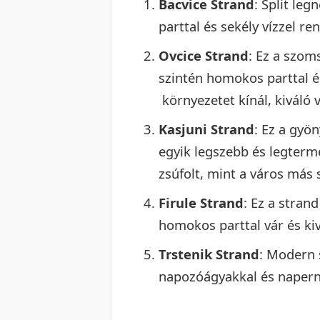
Bacvice Strand
: Split le
parttal és sekély vízzel r
Ovcice Strand
: Ez a szom
szintén homokos parttal és
környezetet kínál, kiváló 
Kasjuni Strand
: Ez a gyö
egyik legszebb és legterm
zsúfolt, mint a város más 
Firule Strand
: Ez a stran
homokos parttal vár és kiv
Trstenik Strand
: Modern 
napozóágyakkal és naperny