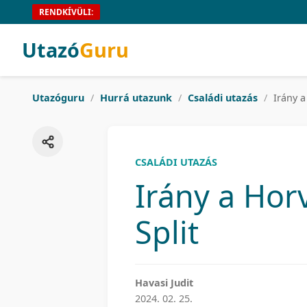
RENDKÍVÜLI:
Utazó
Guru
Utazóguru
/
Hurrá utazunk
/
Családi utazás
/
Irány a
CSALÁDI UTAZÁS
Irány a Horv
Split
Havasi Judit
2024. 02. 25.