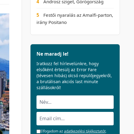
4
Ándrosz sziget, Görögország
5
Festői nyaralás az Amalfi-parton,
irány Positano
Ne maradj le!
Iratkozz fel hírlevelünkre, hogy
elsőként értesülj az Error Fare
(tévesen hibás) olcsó repülőjegyekről,
a brutálisan akciós last minute
szállásokról!
Elfogadom az
adatkezelési tájékoztatót
.