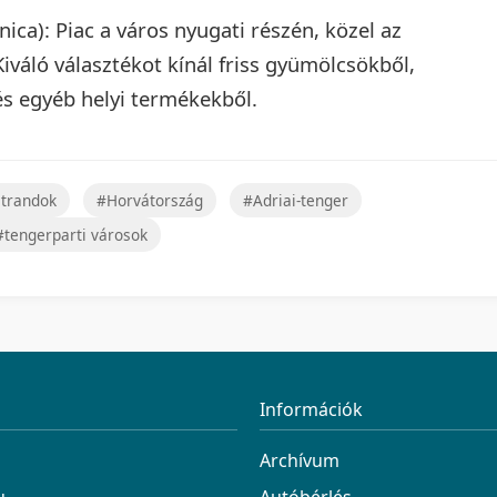
nica): Piac a város nyugati részén, közel az
váló választékot kínál friss gyümölcsökből,
és egyéb helyi termékekből.
trandok
#Horvátország
#Adriai-tenger
#tengerparti városok
Információk
Archívum