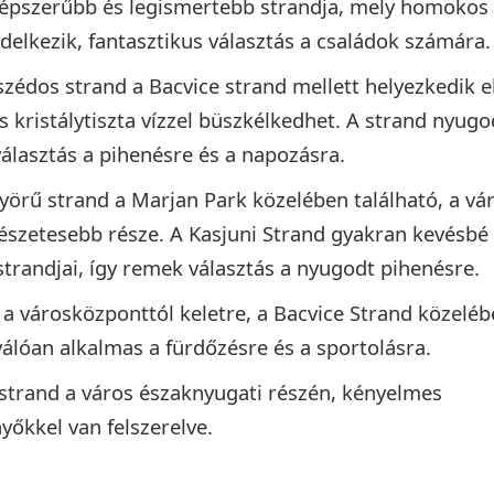
gnépszerűbb és legismertebb strandja, mely homokos
endelkezik, fantasztikus választás a családok számára.
szédos strand a Bacvice strand mellett helyezkedik el
 kristálytiszta vízzel büszkélkedhet. A strand nyugo
választás a pihenésre és a napozásra.
nyörű strand a Marjan Park közelében található, a vá
észetesebb része. A Kasjuni Strand gyakran kevésbé
strandjai, így remek választás a nyugodt pihenésre.
d a városközponttól keletre, a Bacvice Strand közelé
álóan alkalmas a fürdőzésre és a sportolásra.
strand a város északnyugati részén, kényelmes
őkkel van felszerelve.