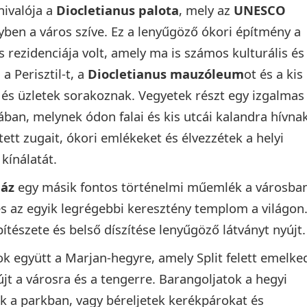
nivalója a
Diocletianus palota
, mely az
UNESCO
ben a város szíve. Ez a lenyűgöző ókori építmény a
s rezidenciája volt, amely ma is számos kulturális és
 a Perisztil-t, a
Diocletianus mauzóleum
ot és a kis
 és üzletek sorakoznak. Vegyetek részt egy izgalmas
ában, melynek ódon falai és kis utcái kalandra hívnak
tett zugait, ókori emlékeket és élvezzétek a helyi
kínálatát.
ház
egy másik fontos történelmi műemlék a városban
és az egyik legrégebbi keresztény templom a világon
tészete és belső díszítése lenyűgöző látványt nyújt.
ok együtt a Marjan-hegyre, amely Split felett emelked
yújt a városra és a tengerre. Barangoljatok a hegyi
k a parkban, vagy béreljetek kerékpárokat és