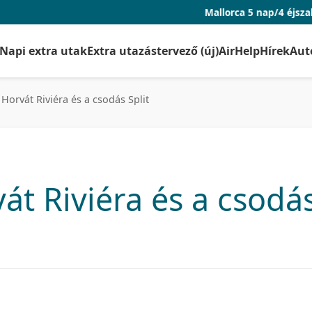
Mallorca 5 nap/4 éjszaka repjeggyel é
Napi extra utak
Extra utazástervező (új)
AirHelp
Hírek
Aut
 Horvát Riviéra és a csodás Split
át Riviéra és a csodá