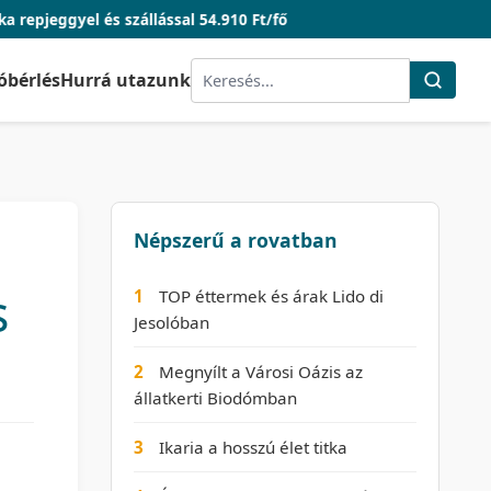
s szállással 54.910 Ft/fő
óbérlés
Hurrá utazunk
Népszerű a rovatban
s
1
TOP éttermek és árak Lido di
Jesolóban
2
Megnyílt a Városi Oázis az
állatkerti Biodómban
3
Ikaria a hosszú élet titka