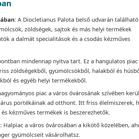
ban
tában
: A Diocletianus Palota belső udvarán található
yümölcsök, zöldségek, sajtok és más helyi termékek
hatók a dalmát specialitások és a csodás kézműves
ontban mindennap nyitva tart. Ez a hangulatos piac
 friss zöldségekből, gyümölcsökből, halakból és húsbó
kból és egyéb helyi termékekből.
 hagyományos piac a város óvárosának szívében kerü
rus portékáinak ad otthont. Itt friss élelmiszerek, h
k és kézműves termékek is beszerezhetők.
c
: Halpiac a város óvárosában a kikötő közelében, ah
enger gyümölcseit vásárolhatsz.