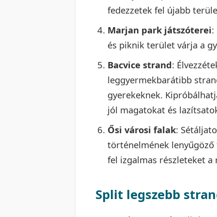
fedezzetek fel újabb terüle
Marjan park játszóterei
:
és piknik terület várja a g
Bacvice strand
: Élvezzét
leggyermekbarátibb strand
gyerekeknek. Kipróbálhatjá
jól magatokat és lazítsat
Ősi városi falak
: Sétáljat
történelmének lenyűgöző t
fel izgalmas részleteket a
Split legszebb stran