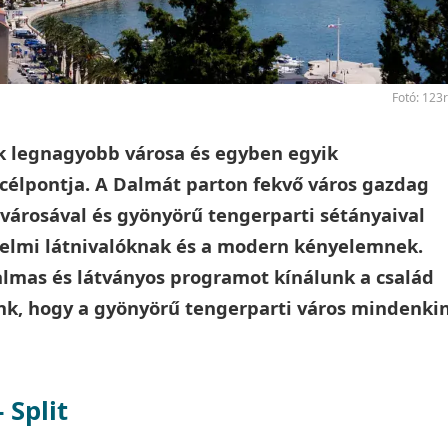
Fotó: 123
ik legnagyobb városa és egyben egyik
 célpontja. A Dalmát parton fekvő város gazdag
városával és gyönyörű tengerparti sétányaival
nelmi látnivalóknak és a modern kényelemnek.
mas és látványos programot kínálunk a család
nk, hogy a gyönyörű tengerparti város mindenki
 Split