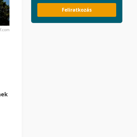
Feliratkozás
rf.com
nek