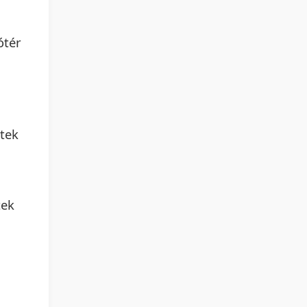
ótér
étek
tek