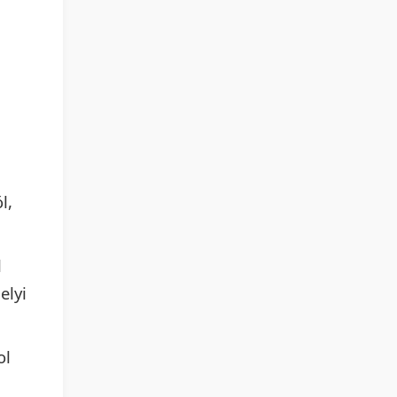
l,
l
elyi
ol