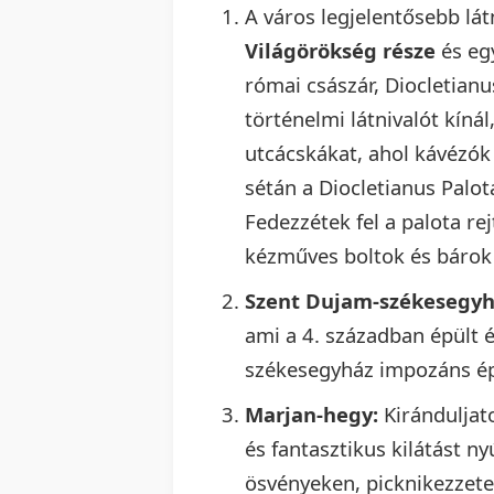
A város legjelentősebb lát
Világörökség része
és egy
római császár, Diocletianu
történelmi látnivalót kínál,
utcácskákat, ahol kávézók
sétán a Diocletianus Palot
Fedezzétek fel a palota rej
kézműves boltok és bárok 
Szent Dujam-székesegy
ami a 4. században épült 
székesegyház impozáns épí
Marjan-hegy:
Kiránduljat
és fantasztikus kilátást n
ösvényeken, picknikezzete