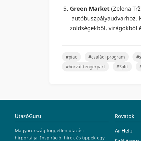
Green Market
(Zelena Trž
autóbuszpályaudvarhoz. Ki
zöldségekből, virágokból 
#piac
#családi-program
#s
#horvát-tengerpart
#Split
UtazóGuru
Rovatok
AirHelp
Magyarország független utazási
hírportálja. Inspiráció, hírek és tippek egy