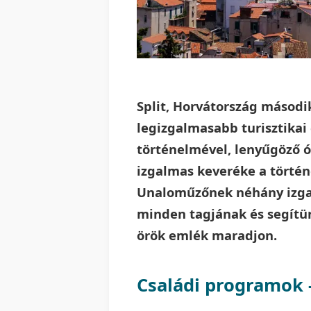
Split, Horvátország másod
legizgalmasabb turisztikai
történelmével, lenyűgöző ó
izgalmas keveréke a törté
Unaloműzőnek néhány izgal
minden tagjának és segítü
örök emlék maradjon.
Családi programok -