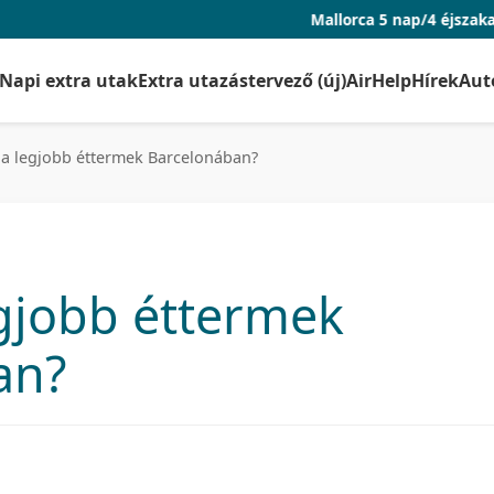
Mallorca 5 nap/4 éjszaka repjeggyel
Napi extra utak
Extra utazástervező (új)
AirHelp
Hírek
Aut
a legjobb éttermek Barcelonában?
gjobb éttermek
an?