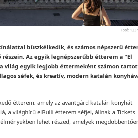
Fotó: 123
ínálattal büszkélkedik, és számos népszerű étt
ő részein. Az egyik legnépszerűbb étterem a "El
 a világ egyik legjobb éttermeként számon tartot
llagos séfek, és kreatív, modern katalán konyháv
kedő étterem, amely az avantgárd katalán konyhát
à, a világhírű elBulli étterem séfjei, állnak a Tickets
ris élményekben lehet részed, amelyek megdöbbentőe