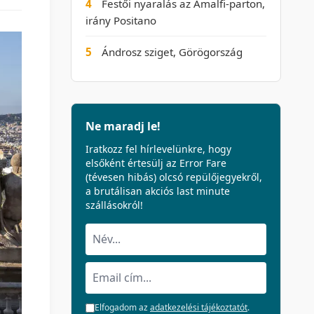
4
Festői nyaralás az Amalfi-parton,
irány Positano
5
Ándrosz sziget, Görögország
Ne maradj le!
Iratkozz fel hírlevelünkre, hogy
elsőként értesülj az Error Fare
(tévesen hibás) olcsó repülőjegyekről,
a brutálisan akciós last minute
szállásokról!
Elfogadom az
adatkezelési tájékoztatót
.