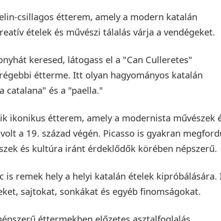
elin-csillagos étterem, amely a modern katalán
kreatív ételek és művészi tálalás várja a vendégeket.
yhát keresed, látogass el a "Can Culleretes"
régebbi étterme. Itt olyan hagyományos katalán
a catalana" és a "paella."
sik ikonikus étterem, amely a modernista művészek 
e volt a 19. század végén. Picasso is gyakran megford
észek és kultúra iránt érdeklődők körében népszerű.
 is remek hely a helyi katalán ételek kipróbálására. 
seket, sajtokat, sonkákat és egyéb finomságokat.
népszerű éttermekben előzetes asztalfoglalás