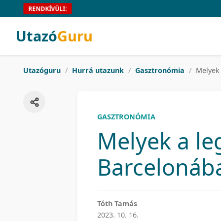
RENDKÍVÜLI:
Utazó
Guru
Utazóguru
/
Hurrá utazunk
/
Gasztronómia
/
Melyek 
GASZTRONÓMIA
Melyek a le
Barcelonáb
Tóth Tamás
2023. 10. 16.