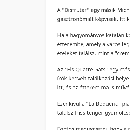
A "Disfrutar" egy másik Mich
gasztronómiát képviseli. Itt 
Ha a hagyományos katalán kon
étterembe, amely a város leg
ételeket találsz, mint a "crem
Az "Els Quatre Gats" egy má
írók kedvelt találkozási hely
itt, és az étterem ma is műv
Ezenkívül a "La Boqueria" piac
találsz friss tenger gyümölc
Fontos megjegyezni, hogy a 