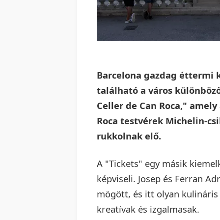
Barcelona gazdag éttermi k
található a város különböz
Celler de Can Roca," amely
Roca testvérek Michelin-csi
rukkolnak elő.
A "Tickets" egy másik kiemel
képviseli. Josep és Ferran Adri
mögött, és itt olyan kuliná
kreatívak és izgalmasak.