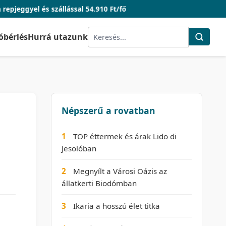
 és szállással 54.910 Ft/fő
óbérlés
Hurrá utazunk
Népszerű a rovatban
1
TOP éttermek és árak Lido di
Jesolóban
2
Megnyílt a Városi Oázis az
állatkerti Biodómban
3
Ikaria a hosszú élet titka