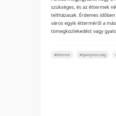
szükséges, és az éttermek n
teltházasak. Érdemes időben 
város egyik étterméről a más
tömegközlekedést vagy gyalo
#étterem
#Spanyolország