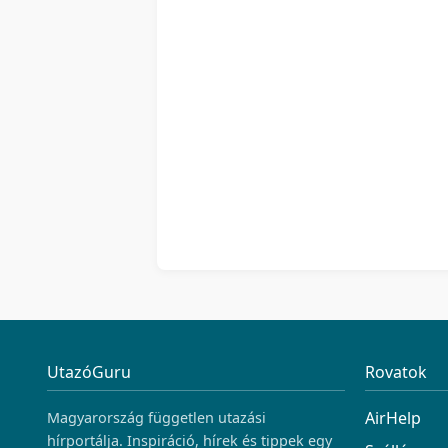
UtazóGuru
Rovatok
AirHelp
Magyarország független utazási
hírportálja. Inspiráció, hírek és tippek egy