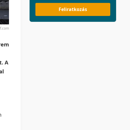
Feliratkozás
rf.com
erem
t. A
al
n