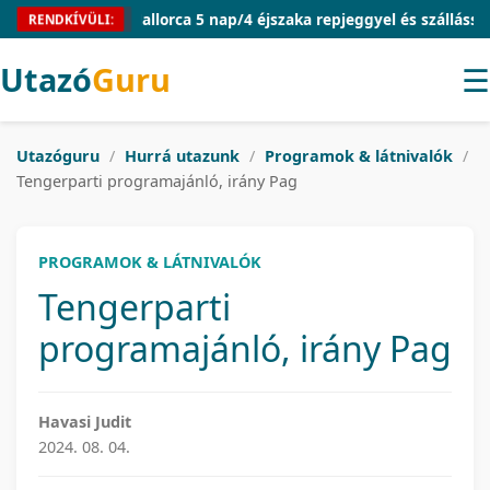
Mallorca 5 nap/4 éjszaka repjeggyel és szállással 54.
RENDKÍVÜLI:
Utazó
Guru
☰
Utazóguru
/
Hurrá utazunk
/
Programok & látnivalók
/
Tengerparti programajánló, irány Pag
PROGRAMOK & LÁTNIVALÓK
Tengerparti
programajánló, irány Pag
Havasi Judit
2024. 08. 04.