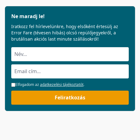
Ne maradj le!
Iratkozz fel hírlevelünkre, hogy elsőként értesülj az
Error Fare (tévesen hibás) olcsó repülőjegyekről, a
brutálisan akciós last minute szállásokról!
Elfogadom az
adatkezelési tájékoztatót
.
Feliratkozás