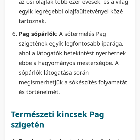
az ősi olajfák több ezer évesek, és a világ
egyik legrégebbi olajfaültetvényei közé
tartoznak.
Pag sópárlók
: A sótermelés Pag
szigetének egyik legfontosabb iparága,
ahol a látogatók betekintést nyerhetnek
ebbe a hagyományos mesterségbe. A
sópárlók látogatása során
megismerhetjük a sókészítés folyamatát
és történelmét.
Természeti kincsek Pag
szigetén