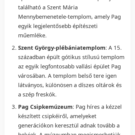
található a Szent Mária
Mennybemenetele-templom, amely Pag
egyik legjelentősebb építészeti
műemléke.
Szent György-plébániatemplom
: A 15.
században épült gótikus stílusú templom
az egyik legfontosabb vallási épület Pag
városában. A templom belső tere igen
látványos, különösen a díszes oltárok és
a szép freskók.
Pag Csipkemúzeum
: Pag híres a kézzel
készített csipkéiről, amelyeket
generációkon keresztül adnak tovább a
helyiek. A múzeumban megismerhetjük