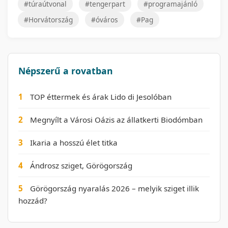
#túraútvonal
#tengerpart
#programajánló
#Horvátország
#óváros
#Pag
Népszerű a rovatban
1
TOP éttermek és árak Lido di Jesolóban
2
Megnyílt a Városi Oázis az állatkerti Biodómban
3
Ikaria a hosszú élet titka
4
Ándrosz sziget, Görögország
5
Görögország nyaralás 2026 – melyik sziget illik
hozzád?