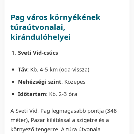
Pag város környékének
túraútvonalai,
kirándulóhelyei
Sveti Vid-csúcs
Táv
: Kb. 4-5 km (oda-vissza)
Nehézségi szint
: Közepes
Időtartam
: Kb. 2-3 óra
A Sveti Vid, Pag legmagasabb pontja (348
méter), Pazar kilátással a szigetre és a
környező tengerre. A túra útvonala