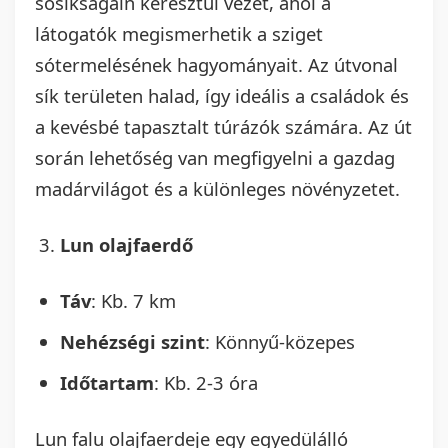
sósíkságain keresztül vezet, ahol a
látogatók megismerhetik a sziget
sótermelésének hagyományait. Az útvonal
sík területen halad, így ideális a családok és
a kevésbé tapasztalt túrázók számára. Az út
során lehetőség van megfigyelni a gazdag
madárvilágot és a különleges növényzetet.
Lun olajfaerdő
Táv
: Kb. 7 km
Nehézségi szint
: Könnyű-közepes
Időtartam
: Kb. 2-3 óra
Lun falu olajfaerdeje egy egyedülálló