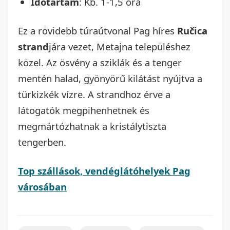
Időtartam
: Kb. 1-1,5 óra
Ez a rövidebb túraútvonal Pag híres
Ručica
strand
jára vezet, Metajna településhez
közel. Az ösvény a sziklák és a tenger
mentén halad, gyönyörű kilátást nyújtva a
türkizkék vízre. A strandhoz érve a
látogatók megpihenhetnek és
megmártózhatnak a kristálytiszta
tengerben.
Top szállások, vendéglátóhelyek Pag
városában