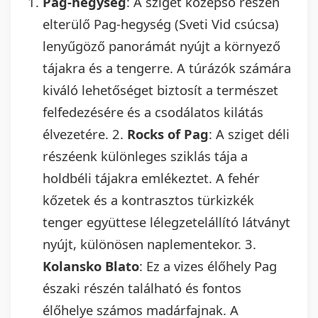
Pag-hegység
: A sziget középső részén
elterülő Pag-hegység (Sveti Vid csúcsa)
lenyűgöző panorámát nyújt a környező
tájakra és a tengerre. A túrázók számára
kiváló lehetőséget biztosít a természet
felfedezésére és a csodálatos kilátás
élvezetére. 2.
Rocks of Pag
: A sziget déli
részéenk különleges sziklás tája a
holdbéli tájakra emlékeztet. A fehér
kőzetek és a kontrasztos türkizkék
tenger együttese lélegzetelállító látványt
nyújt, különösen naplementekor. 3.
Kolansko Blato
: Ez a vizes élőhely Pag
északi részén található és fontos
élőhelye számos madárfajnak. A