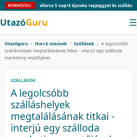
Mallorca 5 nap/4 éjszaka repjeggyel és szállással 54.9
RENDKÍVÜLI:
Utazó
Guru
☰
Utazóguru
/
Hurrá utazunk
/
Szállások
/
A legolcsóbb
szálláshelyek megtalálásának titkai - interjú egy szálloda
marketing vezetőjével
SZÁLLÁSOK
A legolcsóbb
szálláshelyek
megtalálásának titkai -
interjú egy szálloda