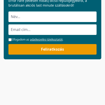
Error Fare (tévesen hibás) olcsó repülőjegyekről, a
brutálisan akciós last minute szállásokról!
Elfogadom az
adatkezelési tájékoztatót
.
Feliratkozás