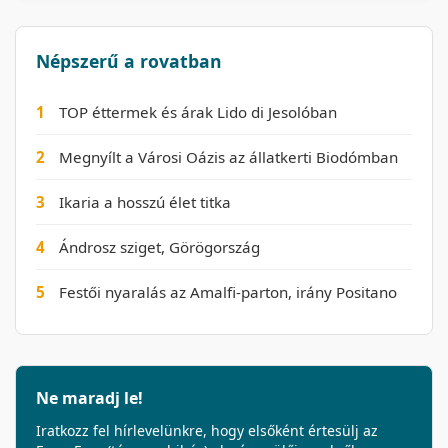
Népszerű a rovatban
1
TOP éttermek és árak Lido di Jesolóban
2
Megnyílt a Városi Oázis az állatkerti Biodómban
3
Ikaria a hosszú élet titka
4
Ándrosz sziget, Görögország
5
Festői nyaralás az Amalfi-parton, irány Positano
Ne maradj le!
Iratkozz fel hírlevelünkre, hogy elsőként értesülj az