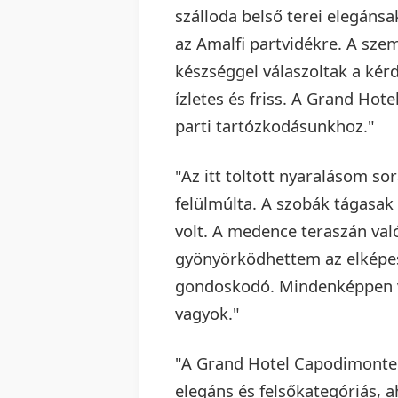
szálloda belső terei elegánsa
az Amalfi partvidékre. A szem
készséggel válaszoltak a kér
ízletes és friss. A Grand Hot
parti tartózkodásunkhoz."
"Az itt töltött nyaralásom 
felülmúlta. A szobák tágasak 
volt. A medence teraszán val
gyönyörködhettem az elképesz
gondoskodó. Mindenképpen vi
vagyok."
"A Grand Hotel Capodimonte 
elegáns és felsőkategóriás, a