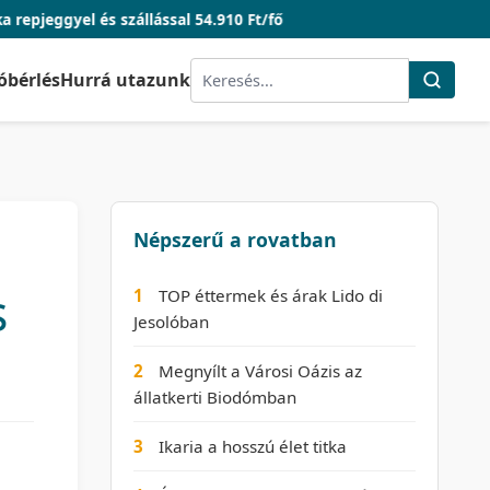
s szállással 54.910 Ft/fő
óbérlés
Hurrá utazunk
Népszerű a rovatban
s
1
TOP éttermek és árak Lido di
Jesolóban
2
Megnyílt a Városi Oázis az
állatkerti Biodómban
3
Ikaria a hosszú élet titka