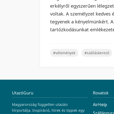
erkélyről egyszerűen lélegzet
voltak. A személyzet kedves é
tegyenek a kényelmünkért. A
tartózkodásunkat emlékezete
#vélemények
#szálláskereső
UtazóGuru
Rovatok
AirHelp
Magyarország független utazási
hírportálja. Inspiráció, hírek és tippek egy
Szállásgur