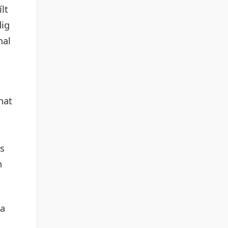
lt
dig
mal
mat
és
n
da