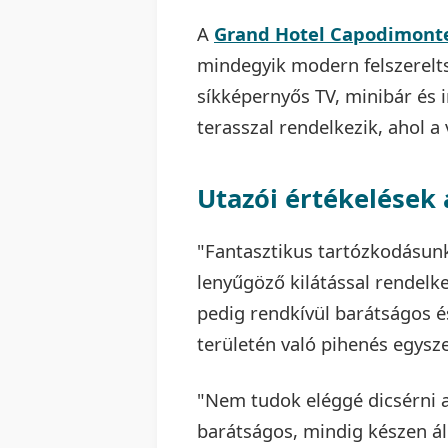
A
Grand Hotel Capodimont
mindegyik modern felszerelts
síkképernyős TV, minibár és i
terasszal rendelkezik, ahol a
Utazói értékelések
"Fantasztikus tartózkodásun
lenyűgöző kilátással rendelk
pedig rendkívül barátságos é
területén való pihenés egysz
"Nem tudok eléggé dicsérni 
barátságos, mindig készen áll