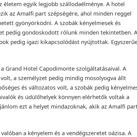
 életem egyik legjobb szállodaélménye. A hotel
ezik az Amalfi part szépségére, ahol minden reggel
ehetett gyönyörködni. A szobák kényelmesek és
et pedig gondoskodott rólunk minden tekintetben. 
pok pedig igazi kikapcsolódást nyújtottak. Egyszerű
 a Grand Hotel Capodimonte szolgáltatásaival. A
a volt, a személyzet pedig mindig mosolyogva állt
bőséges és változatos volt, a szobák pedig kényelme
átnivalók és üdülőhelyek könnyen elérhetők voltak a
ánlom ezt a helyet mindazoknak, akik az Amalfi par
valóban a kényelem és a vendégszeretet oázisa. A