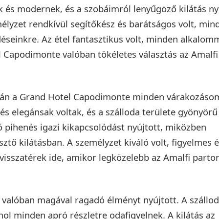
k és modernek, és a szobáimról lenyűgöző kilátás nyí
élyzet rendkívül segítőkész és barátságos volt, min
déseinkre. Az étel fantasztikus volt, minden alkalom
el Capodimonte valóban tökéletes választás az Amalfi
során a Grand Hotel Capodimonte minden várakozáso
és elegánsak voltak, és a szálloda területe gyönyörű
ó pihenés igazi kikapcsolódást nyújtott, miközben
tő kilátásban. A személyzet kiváló volt, figyelmes 
sszatérek ide, amikor legközelebb az Amalfi parto
valóban magával ragadó élményt nyújtott. A szállo
hol minden apró részletre odafigyelnek. A kilátás az