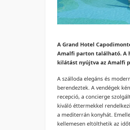
A Grand Hotel Capodimonte 
Amalfi parton található. A 
kilátást nyújtva az Amalfi 
A szálloda elegáns és modern
berendeztek. A vendégek kény
recepció, a concierge szolgál
kiváló éttermekkel rendelkezi
a mediterrán konyhát. Emellet
kellemesen eltölthetik az idő