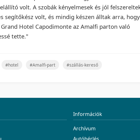
elállító volt. A szobák kényelmesek és jól felszerelte
s segítőkész volt, és mindig készen álltak arra, hogy
 Grand Hotel Capodimonte az Amalfi parton való
ssé tette."
#hotel
#Amalfi-part
#szállás-kereső
Információk
Archívum
u
Autóbérlés