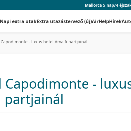
Mallorca 5 nap/4 éjszaka repjeggyel é
Napi extra utak
Extra utazástervező (új)
AirHelp
Hírek
Aut
Capodimonte - luxus hotel Amalfi partjainál
 Capodimonte - luxu
 partjainál