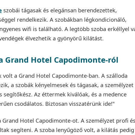
e
szobái tágasak és elegánsan berendezettek,
éggel rendelkezik. A szobákban légkondicionáló,
ngyenes wifi is található. A legtöbb szoba erkéllyel v
 vendégek élvezhetik a gyönyörű kilátást.
 a Grand Hotel Capodimonte-ról
k volt a Grand Hotel Capodimonte-ban. A szálloda
ezik, a szobák kényelmesek és tágasak, a személyzet
s segítőkész. Az éttermek kiválóak, és a medence
erűen csodálatos. Biztosan visszatérünk ide!"
a Grand Hotel Capodimonte-ot. A személyzet profi é
tak segíteni. A szoba lenyűgöző volt, a kilátás pedig