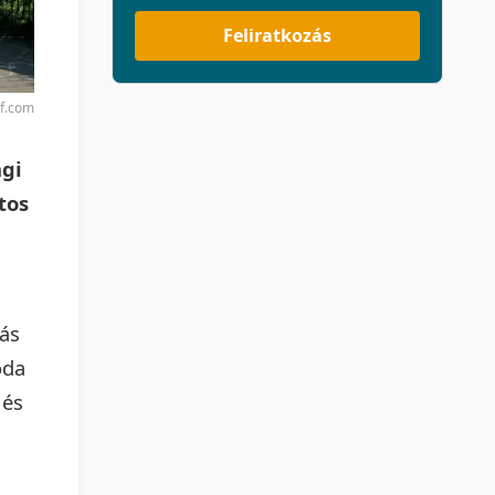
Feliratkozás
rf.com
ági
tos
rás
oda
 és