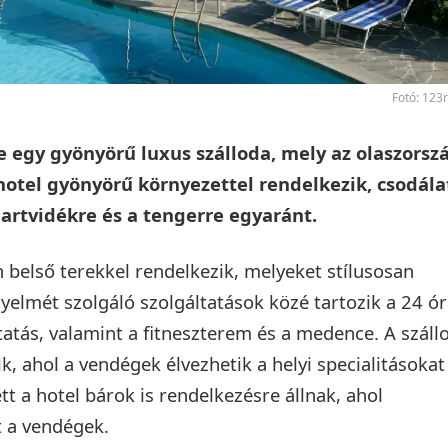
Fotó: 123
egy gyönyörű luxus szálloda, mely az olaszorsz
hotel gyönyörű környezettel rendelkezik, csodála
partvidékre és a tengerre egyaránt.
 belső terekkel rendelkezik, melyeket stílusosan
elmét szolgáló szolgáltatások közé tartozik a 24 ó
tatás, valamint a fitneszterem és a medence. A száll
k, ahol a vendégek élvezhetik a helyi specialitásokat
t a hotel bárok is rendelkezésre állnak, ahol
t a vendégek.