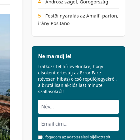
4
Ándrosz sziget, Görögország
5
Festői nyaralás az Amalfi-parton,
irány Positano
Ne maradj le!
Iratkozz fel hírlevelünkre, hogy
elsőként értesülj az Error Fare
(tévesen hibás) olcsó repülőjegyekről,
a brutálisan akciós last minute
szállásokról!
Elfogadom az
adatkezelési tájékoztatót
.