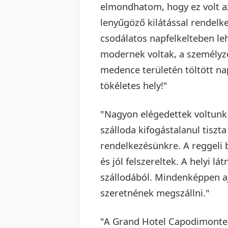
elmondhatom, hogy ez volt az
lenyűgöző kilátással rendelk
csodálatos napfelkelteben l
modernek voltak, a személyz
medence területén töltött na
tökéletes hely!"
"Nagyon elégedettek voltunk
szálloda kifogástalanul tiszt
rendelkezésünkre. A reggeli 
és jól felszereltek. A helyi l
szállodából. Mindenképpen aj
szeretnének megszállni."
"A Grand Hotel Capodimonte 