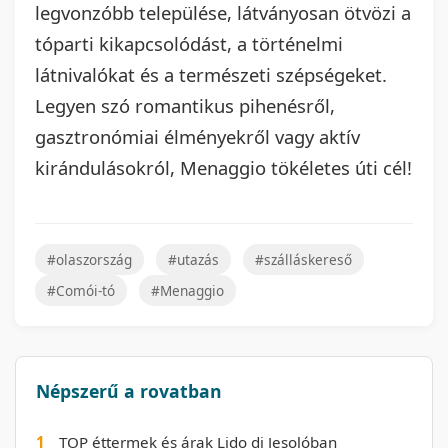
legvonzóbb települése, látványosan ötvözi a
tóparti kikapcsolódást, a történelmi
látnivalókat és a természeti szépségeket.
Legyen szó romantikus pihenésről,
gasztronómiai élményekről vagy aktív
kirándulásokról, Menaggio tökéletes úti cél!
#olaszország
#utazás
#szálláskereső
#Comói-tó
#Menaggio
Népszerű a rovatban
1
TOP éttermek és árak Lido di Jesolóban