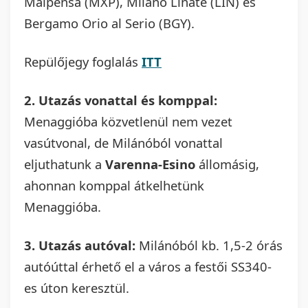
Malpensa (MXP), Milánó Linate (LIN) és
Bergamo Orio al Serio (BGY).
Repülőjegy foglalás
ITT
2. Utazás vonattal és komppal:
Menaggióba közvetlenül nem vezet
vasútvonal, de Milánóból vonattal
eljuthatunk a
Varenna-Esino
állomásig,
ahonnan komppal átkelhetünk
Menaggióba.
3. Utazás autóval:
Milánóból kb. 1,5-2 órás
autóúttal érhető el a város a festői SS340-
es úton keresztül.