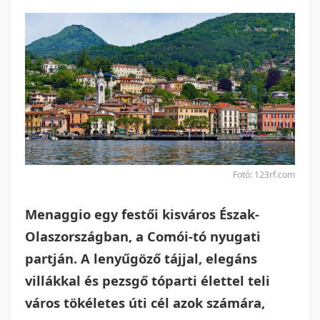
Fotó: 123rf.com
Menaggio egy festői kisváros Észak-
Olaszországban, a Comói-tó nyugati
partján. A lenyűgöző tájjal, elegáns
villákkal és pezsgő tóparti élettel teli
város tökéletes úti cél azok számára,