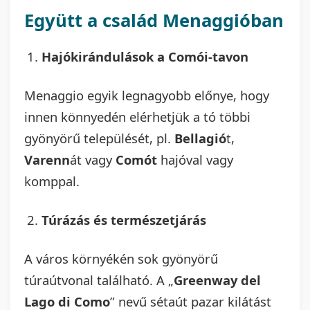
Együtt a család Menaggióban
Hajókirándulások a Comói-tavon
Menaggio egyik legnagyobb előnye, hogy
innen könnyedén elérhetjük a tó többi
gyönyörű települését, pl.
Bellagió
t,
Varenn
át vagy
Comót
hajóval vagy
komppal.
Túrázás és természetjárás
A város környékén sok gyönyörű
túraútvonal található. A „
Greenway del
Lago di Como
” nevű sétaút pazar kilátást