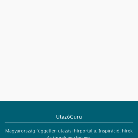
UtazóGuru
Magyarország független utazási hírportálja. Inspiráció, hírek
és tippek egy helyen.