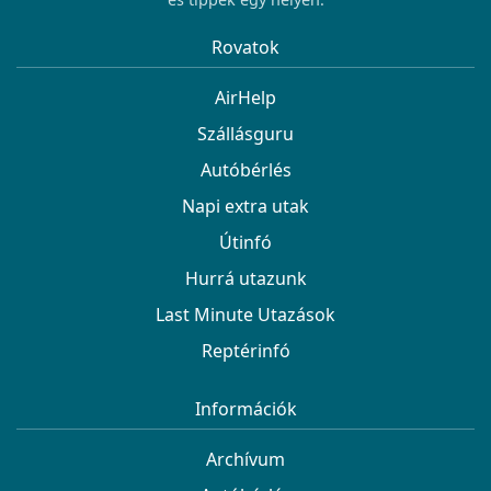
Rovatok
AirHelp
Szállásguru
Autóbérlés
Napi extra utak
Útinfó
Hurrá utazunk
Last Minute Utazások
Reptérinfó
Információk
Archívum