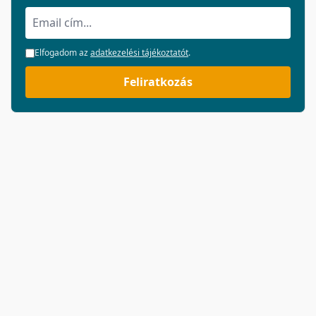
Elfogadom az
adatkezelési tájékoztatót
.
Feliratkozás