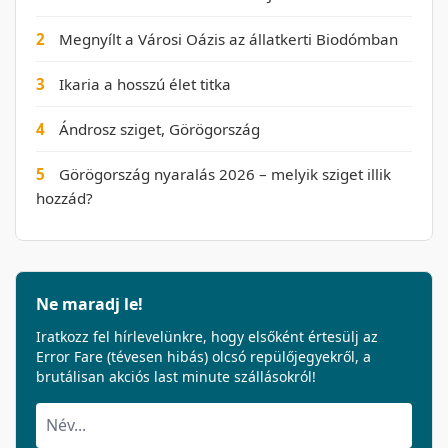
2
Megnyílt a Városi Oázis az állatkerti Biodómban
3
Ikaria a hosszú élet titka
4
Ándrosz sziget, Görögország
5
Görögország nyaralás 2026 – melyik sziget illik
hozzád?
Ne maradj le!
Iratkozz fel hírlevelünkre, hogy elsőként értesülj az
Error Fare (tévesen hibás) olcsó repülőjegyekről, a
brutálisan akciós last minute szállásokról!