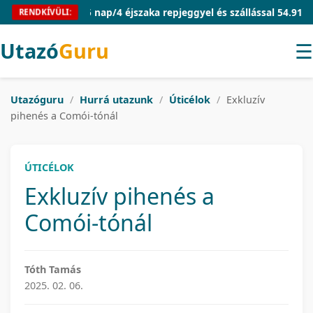
Mallorca 5 nap/4 éjszaka repjeggyel és szállással 54.910 Ft/fő
RENDKÍVÜLI:
Utazó
Guru
☰
Utazóguru
/
Hurrá utazunk
/
Úticélok
/
Exkluzív
pihenés a Comói-tónál
ÚTICÉLOK
Exkluzív pihenés a
Comói-tónál
Tóth Tamás
2025. 02. 06.