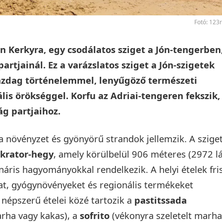
Fotó: 123
n Kerkyra, egy csodálatos sziget a Jón-tengerben
rtjainál. Ez a varázslatos sziget a Jón-szigetek
zdag történelemmel, lenyűgöző természeti
lis örökséggel. Korfu az Adriai-tengeren fekszik,
ág partjaihoz.
a növényzet és gyönyörű strandok jellemzik. A szige
krator-hegy
, amely körülbelül 906 méteres (2972 l
náris hagyományokkal rendelkezik. A helyi ételek fri
jat, gyógynövényeket és regionális termékeket
 népszerű ételei közé tartozik a
pastitssada
rha vagy kakas), a
sofrito
(vékonyra szeletelt marh