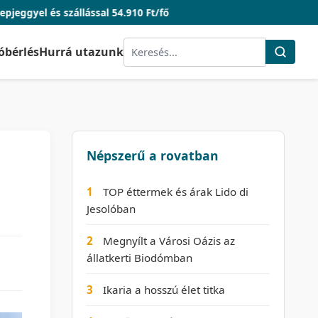
llással 54.910 Ft/fő
óbérlés
Hurrá utazunk
Népszerű a rovatban
1
TOP éttermek és árak Lido di
Jesolóban
2
Megnyílt a Városi Oázis az
állatkerti Biodómban
3
Ikaria a hosszú élet titka