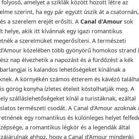
folyosó, amelyet a sziklák között hozott létre az
lme szerint, ha egy pár együtt úszik át a csatornán,
s a szerelem erejét erősíti. A
Canal d'Amour
sok
 helye, akik itt kívánnak egy igazi romantikus
retnék a szerelmüket megerősíteni. A természeti
 d'Amour közelében több gyönyörű homokos strand 
gész nap élvezhetik a napozást és a fürdőzést a kék
 barlangjai is kalandos lehetőségeket kínálnak a
knek. A környékén számos étterem és kávézó találha
lis görög konyha ízletes ételeit kóstolhatják meg. A
ly szálláslehetőségeket kínál a turistáknak, ezáltal
zslatos természeti csodát. A Canal d'Amour azoknak 
eretnének egy romantikus és különleges helyet felfed
szépsége, a romantikus légkör és a legendák által
zzájárulnak ahhoz, hogy a Canal d'Amour mindenki