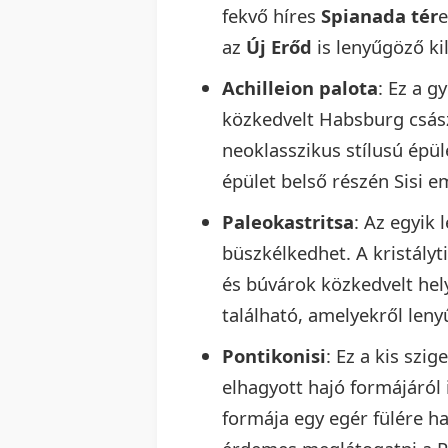
fekvő híres
Spianada tér
e
az
Új Erőd
is lenyűgöző ki
Achilleion palota
: Ez a g
közkedvelt Habsburg császá
neoklasszikus stílusú épül
épület belső részén Sisi em
Paleokastritsa
: Az egyik
büszkélkedhet. A kristályti
és búvárok közkedvelt hel
található, amelyekről len
Pontikonisi
: Ez a kis szi
elhagyott hajó formájáról 
formája egy egér fülére has