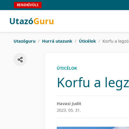
RENDKÍVÜLI:
Utazó
Guru
Utazóguru
/
Hurrá utazunk
/
Úticélok
/
Korfu a legzö
ÚTICÉLOK
Korfu a leg
Havasi Judit
2023. 05. 31.