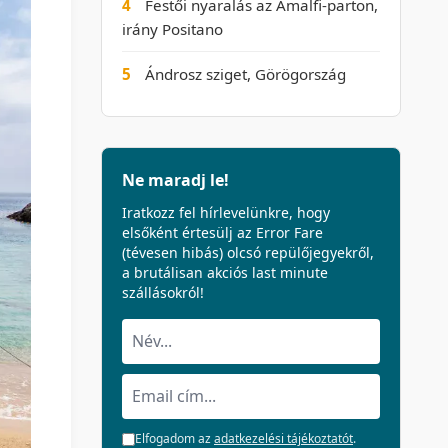
4
Festői nyaralás az Amalfi-parton,
irány Positano
5
Ándrosz sziget, Görögország
Ne maradj le!
Iratkozz fel hírlevelünkre, hogy
elsőként értesülj az Error Fare
(tévesen hibás) olcsó repülőjegyekről,
a brutálisan akciós last minute
szállásokról!
Elfogadom az
adatkezelési tájékoztatót
.