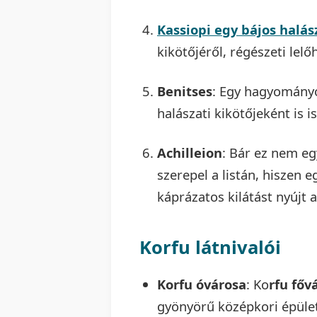
Kassiopi egy bájos halás
kikötőjéről, régészeti lelő
Benitses
: Egy hagyományo
halászati kikötőjeként is 
Achilleion
: Bár ez nem eg
szerepel a listán, hiszen 
káprázatos kilátást nyújt a
Korfu látnivalói
Korfu óvárosa
: Ko
rfu főv
gyönyörű középkori épület