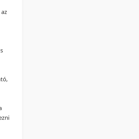
 az
is
tó,
a
ezni