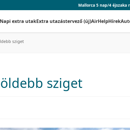
Mallorca 5 nap/4 éjszaka repjeggyel és szá
Napi extra utak
Extra utazástervező (új)
AirHelp
Hírek
Aut
ldebb sziget
zöldebb sziget