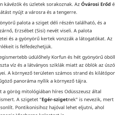
n kávézók és üzletek sorakoznak. Az
Óvárosi Erőd
é
látást nyújt a városra és a tengerre.
yönyörű palota a sziget déli részén található, és a
rnő, Erzsébet (Sisi) nevét viseli. A palota
etei és a gyönyörű kertek vonzzák a látogatókat. Az
lékeit is felfedezhetjük.
 legismertebb üdülőhely Korfun és hét gyönyörű öböll
szta víz és a látványos sziklák miatt az öblök az úsz
yei. A környező területen számos strand és kilátópo
yűgöző panoráma nyílik a környező tájra.
get a görög mitológiában híres Odüsszeusz által
ismert. A szigetet "
Egér-sziget
nek" is nevezik, mert
onlít. Pontikonisihoz hajóval lehet eljutni, ahol