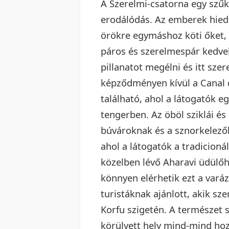
A Szerelmi-csatorna egy szűk 
erodálódás. Az emberek hiede
örökre egymáshoz köti őket, é
páros és szerelmespár kedvelt
pillanatot megélni és itt sze
képződményen kívül a Canal
található, ahol a látogatók e
tengerben. Az öböl sziklái és
búvároknak és a sznorkelező
ahol a látogatók a tradicioná
közelben lévő Aharavi üdülőhe
könnyen elérhetik ezt a vará
turistáknak ajánlott, akik sz
Korfu szigetén. A természet 
körülvett hely mind-mind ho