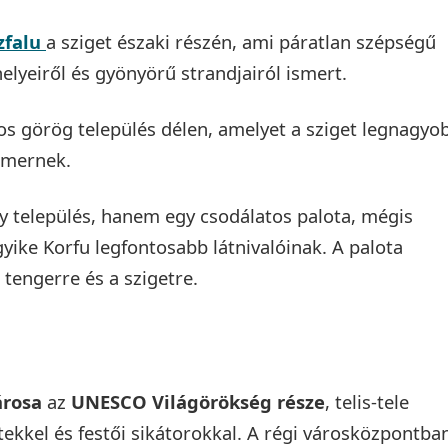
zfalu
a sziget északi részén, ami páratlan szépségű
helyeiről és gyönyörű strandjairól ismert.
s görög település délen, amelyet a sziget legnagyo
ismernek.
y település, hanem egy csodálatos palota, mégis
egyike Korfu legfontosabb látnivalóinak. A palota
 tengerre és a szigetre.
árosa
az
UNESCO Világörökség része
, telis-tele
ekkel és festői sikátorokkal. A régi városközpontba