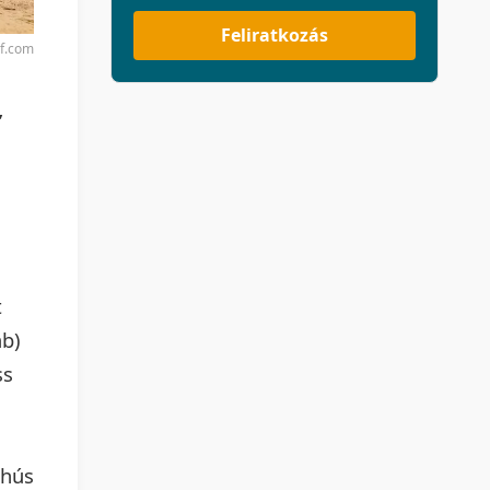
Feliratkozás
rf.com
,
t
áb)
ss
ahús