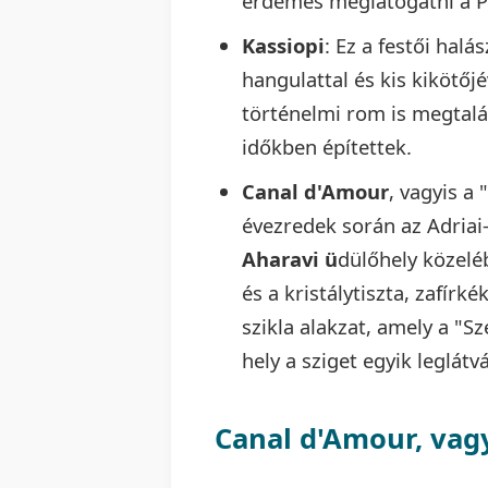
érdemes meglátogatni a Pa
Kassiopi
: Ez a festői hal
hangulattal és kis kikötőj
történelmi rom is megtalál
időkben építettek.
Canal d'Amour
, vagyis a "
évezredek során az Adriai-
Aharavi ü
dülőhely közelé
és a kristálytiszta, zafírk
szikla alakzat, amely a "S
hely a sziget egyik leglát
Canal d'Amour, vagy