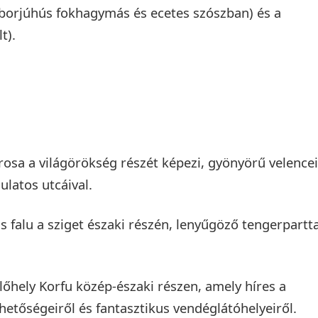
 borjúhús fokhagymás és ecetes szószban) és a
t).
árosa a világörökség részét képezi, gyönyörű velencei
ulatos utcáival.
kis falu a sziget északi részén, lenyűgöző tengerpartta
lőhely Korfu közép-északi részen, amely híres a
hetőségeiről és fantasztikus vendéglátóhelyeiről.