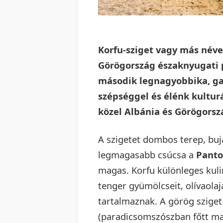
Korfu-sziget vagy más néve
Görögország északnyugati pa
második legnagyobbika, ga
szépséggel és élénk kulturá
közel Albánia és Görögorsz
A szigetet dombos terep, buj
legmagasabb csúcsa a
Panto
magas. Korfu különleges kuli
tenger gyümölcseit, olívaola
tartalmaznak. A görög sziget
(paradicsomszószban főtt ma