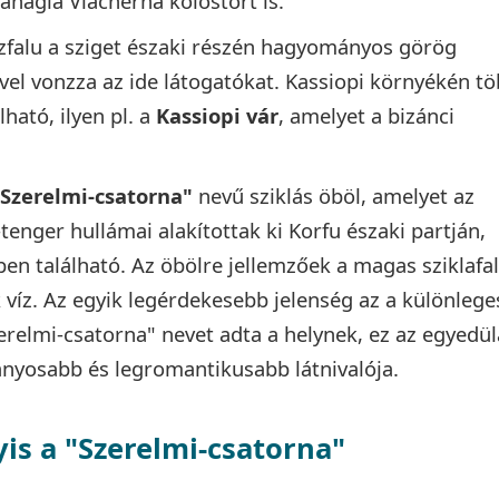
nagia Vlacherna kolostort is.
ászfalu a sziget északi részén hagyományos görög
ével vonzza az ide látogatókat. Kassiopi környékén t
ható, ilyen pl. a
Kassiopi vár
, amelyet a bizánci
Szerelmi-csatorna"
nevű sziklás öböl, amelyet az
tenger hullámai alakítottak ki Korfu északi partján,
ben található. Az öbölre jellemzőek a magas sziklafa
ék víz. Az egyik legérdekesebb jelenség az a különlege
zerelmi-csatorna" nevet adta a helynek, ez az egyedül
ványosabb és legromantikusabb látnivalója.
is a "Szerelmi-csatorna"