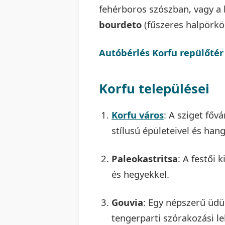
fehérboros szószban, vagy a
bourdeto
(fűszeres halpörköl
Autóbérlés Korfu repülőtér
Korfu települései
Korfu város
: A sziget főv
stílusú épületeivel és hang
Paleokastritsa
: A festői 
és hegyekkel.
Gouvia
: Egy népszerű üdü
tengerparti szórakozási le